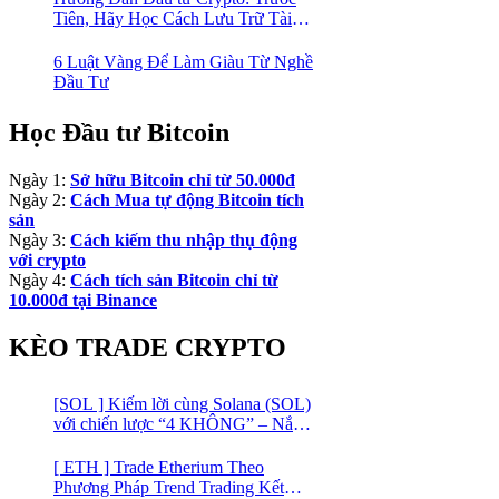
Tiên, Hãy Học Cách Lưu Trữ Tài
Sản An Toàn!
6 Luật Vàng Để Làm Giàu Từ Nghề
Đầu Tư
Học Đầu tư Bitcoin
Ngày 1:
Sở hữu Bitcoin chỉ từ 50.000đ
Ngày 2:
Cách Mua tự động Bitcoin tích
sản
Ngày 3:
Cách kiếm thu nhập thụ động
với crypto
Ngày 4:
Cách tích sản Bitcoin chỉ từ
10.000đ tại Binance
KÈO TRADE CRYPTO
[SOL ] Kiếm lời cùng Solana (SOL)
với chiến lược “4 KHÔNG” – Nắm
bắt kênh xu hướng & Chia vốn hợp
lý
[ ETH ] Trade Etherium Theo
Phương Pháp Trend Trading Kết