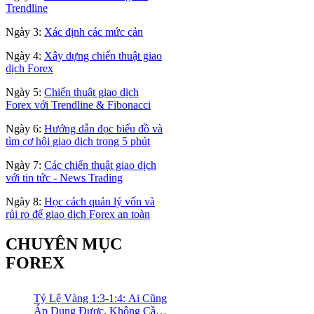
Trendline
Ngày 3:
Xác định các mức cản
Ngày 4:
Xây dựng chiến thuật giao
dịch Forex
Ngày 5:
Chiến thuật giao dịch
Forex với Trendline & Fibonacci
Ngày 6:
Hướng dẫn đọc biểu đồ và
tìm cơ hội giao dịch trong 5 phút
Ngày 7:
Các chiến thuật giao dịch
với tin tức - News Trading
Ngày 8:
Học cách quản lý vốn và
rủi ro để giao dịch Forex an toàn
CHUYÊN MỤC
FOREX
Tỷ Lệ Vàng 1:3-1:4: Ai Cũng
Áp Dụng Được, Không Cần