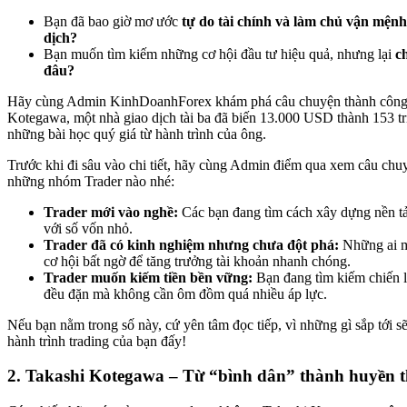
Bạn đã bao giờ mơ ước
tự do tài chính và làm chủ vận mện
dịch?
Bạn muốn tìm kiếm những cơ hội đầu tư hiệu quả, nhưng lại
c
đâu?
Hãy cùng Admin KinhDoanhForex khám phá câu chuyện thành công
Kotegawa, một nhà giao dịch tài ba đã biến 13.000 USD thành 153 t
những bài học quý giá từ hành trình của ông.
Trước khi đi sâu vào chi tiết, hãy cùng Admin điểm qua xem câu chu
những nhóm Trader nào nhé:
Trader mới vào nghề:
Các bạn đang tìm cách xây dựng nền t
với số vốn nhỏ.
Trader đã có kinh nghiệm nhưng chưa đột phá:
Những ai m
cơ hội bất ngờ để tăng trưởng tài khoản nhanh chóng.
Trader muốn kiếm tiền bền vững:
Bạn đang tìm kiếm chiến lư
đều đặn mà không cần ôm đồm quá nhiều áp lực.
Nếu bạn nằm trong số này, cứ yên tâm đọc tiếp, vì những gì sắp tới s
hành trình trading của bạn đấy!
2. Takashi Kotegawa – Từ “bình dân” thành huyền t