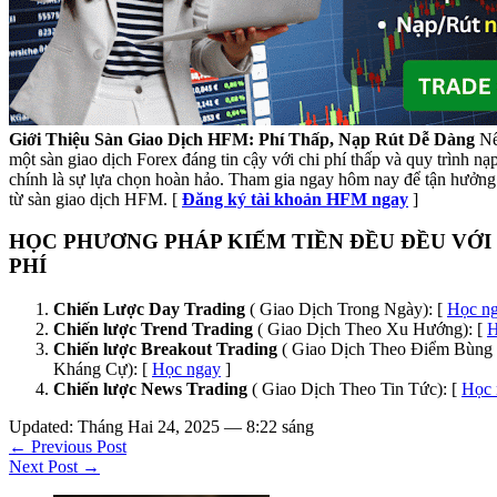
Giới Thiệu Sàn Giao Dịch HFM: Phí Thấp, Nạp Rút Dễ Dàng
Nế
một sàn giao dịch Forex đáng tin cậy với chi phí thấp và quy trình n
chính là sự lựa chọn hoàn hảo. Tham gia ngay hôm nay để tận hưởng 
từ sàn giao dịch HFM. [
Đăng ký tài khoản HFM ngay
]
HỌC PHƯƠNG PHÁP KIẾM TIỀN ĐỀU ĐỀU VỚI
PHÍ
Chiến Lược Day Trading
( Giao Dịch Trong Ngày): [
Học n
Chiến lược Trend Trading
( Giao Dịch Theo Xu Hướng): [
H
Chiến lược Breakout Trading
( Giao Dịch Theo Điểm Bùng 
Kháng Cự): [
Học ngay
]
Chiến lược News Trading
( Giao Dịch Theo Tin Tức): [
Học 
Updated: Tháng Hai 24, 2025 — 8:22 sáng
← Previous Post
Next Post →