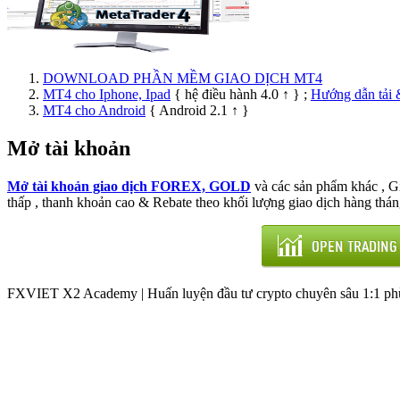
DOWNLOAD PHẦN MỀM GIAO DỊCH MT4
MT4 cho Iphone, Ipad
{ hệ điều hành 4.0 ↑ } ;
Hướng dẫn tải 
MT4 cho Android
{ Android 2.1 ↑ }
Mở tài khoản
Mở tài khoản giao dịch FOREX, GOLD
và các sản phẩm khác , 
thấp , thanh khoản cao & Rebate theo khối lượng giao dịch hàng thán
FXVIET X2 Academy | Huấn luyện đầu tư crypto chuyên sâu 1:1 phù 