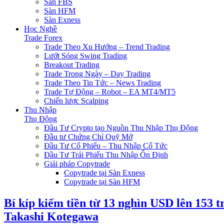
Sàn FBS
Sàn HFM
Sàn Exness
Học Nghề
Trade Forex
Trade Theo Xu Hướng – Trend Trading
Lướt Sóng Swing Trading
Breakout Trading
Trade Trong Ngày – Day Trading
Trade Theo Tin Tức – News Trading
Trade Tự Động – Robot – EA MT4/MT5
Chiến lược Scalping
Thu Nhập
Thụ Động
Đầu Tư Crypto tạo Nguồn Thu Nhập Thụ Động
Đầu tư Chứng Chỉ Quỹ Mở
Đầu Tư Cổ Phiếu – Thu Nhập Cổ Tức
Đầu Tư Trái Phiếu Thu Nhập Ổn Định
Giải pháp Copytrade
Copytrade tại Sàn Exness
Copytrade tại Sàn HFM
Bí kíp kiếm tiền từ 13 nghìn USD lên 153 
Takashi Kotegawa