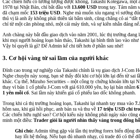
Các chiến hữu có tưởng tượng được không, Takashi Kotegawa, một 
1978 tại Nhật Bản, chỉ bắt đầu với
13.600 USD
trong tay. Tám năm sa
đã chạm mốc
153 triệu USD
. Nghe mà muốn xỉu ngang vì sướng đ
thú vị là anh ấy không phải thiên tài bẩm sinh, cũng chẳng có ai “dắt 
chỉ từ một căn phòng nhỏ, một cái máy tính, và sự kiên nhẫn đáng nể
Anh chàng này bắt đầu giao dịch vào năm 2001, lúc thị trường đang 
khi mọi người hoảng loạn bán tháo, Takashi lại bình tĩnh lao vào như
Vậy bí quyết là gì? Để Admin kể chi tiết hơn ở phần sau nhé!
3. Cơ hội vàng từ sai lầm của người khác
Đỉnh cao trong sự nghiệp của Takashi chính là vụ giao dịch J-Com 
Nghe chuyện này xong, bạn sẽ thấy đôi khi cơ hội lớn lại đến từ sai
khác. Cụ thể, Mizuho Securities – một công ty chứng khoán lớn tại Nh
thay vì bán 1 cổ phiếu J-Com với giá 610.000 yên, họ lại bán nhầm
6
1 yên mỗi cổ
. Sai lầm này khiến giá cổ phiếu lao dốc không phanh.
Trong khi cả thị trường hoảng loạn, Takashi lại nhanh tay mua vào
7.
hôm sau, khi giá hồi phục, anh bán ra và thu về
17 triệu USD chỉ tro
Các chiến hữu nghĩ sao? Cơ hội kiểu này không phải ngày nào cũng
minh một điều:
Trader giỏi là người nhìn thấy vàng trong đống h
Ghi chú:
Admin từng gặp vài lần thị trường forex biến động điê
hay lỗi hệ thống. Nếu bạn đủ nhanh nhạy, cú trade đó có thể đổ