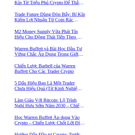
Kíp Từ Triệu Phú Crypto Để Thắng
Lớn!
Trade Future Dùng Đòn Bẩy: Bí Kíp
Kiếm Lợi Nhuận Từ Coin Rác
Trong Mùa Trâu | Chiến Lược Short
Bán Khống
M2 Money Supply Vừa Phát Tín
Hiệu Cho Động Thái Tiếp Theo Của
Bitcoin — Bí Mật Mà Các Bạn
Trader Đang Bỏ Lỡ! 🚀
Warren Buffett và Bài Học Đầu Tư
Vững Chắc Áp Dụng Trong Giới
Crypto
Chiến Lược Barbell của Warren
Buffett Cho Các Trader Crypto
5 Dấu Hiệu Bạn Là Một Trader
Chưa Hiệu Quả (Từ Kinh Nghiệm
Của Một Người Từng Như Thế)
Làm Giàu Với Bitcoin: Lộ Trình
Nghỉ Hưu Sớm Năm 2030 – Chiến
Lược Hành Động! 🚀
Học Warren Buffett Áp dụng Vào
Crypto – Chiến Lược Chốt Lời Đỉnh
Cao Trong Mùa Trâu!
Hướng Dẫn Đầu tư Crypto: Trước