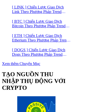
Hợp Mô Hình Giá 2 Đáy
[ LINK ] Chiến Lược Giao Dịch
Link Theo Phương Pháp Trend
Trading
[ BTC ] Chiến Lược Giao Dịch
Bitcoin Theo Phương Pháp Trend
Trading
[ ETH ] Chiến Lược Giao Dịch
Etherium Theo Phương Pháp Trend
Trading
[ DOGS ] Chiến Lược Giao Dịch
Dogs Theo Phương Pháp Trend
Trading – Đồng Crypto Mới Niêm
Yết trên Binance
Xem thêm Chuyên Mục
TẠO NGUỒN THU
NHẬP THỤ ĐỘNG VỚI
CRYPTO