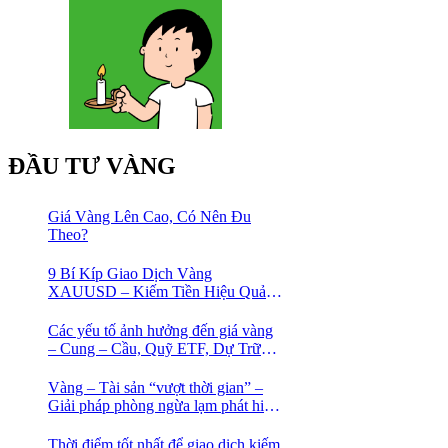
ĐẦU TƯ VÀNG
Giá Vàng Lên Cao, Có Nên Đu
Theo?
9 Bí Kíp Giao Dịch Vàng
XAUUSD – Kiếm Tiền Hiệu Quả
Cho Trader
Các yếu tố ảnh hưởng đến giá vàng
– Cung – Cầu, Quỹ ETF, Dự Trữ
Ngoại Hối
Vàng – Tài sản “vượt thời gian” –
Giải pháp phòng ngừa lạm phát hiệu
quả nhất
Thời điểm tốt nhất để giao dịch kiếm