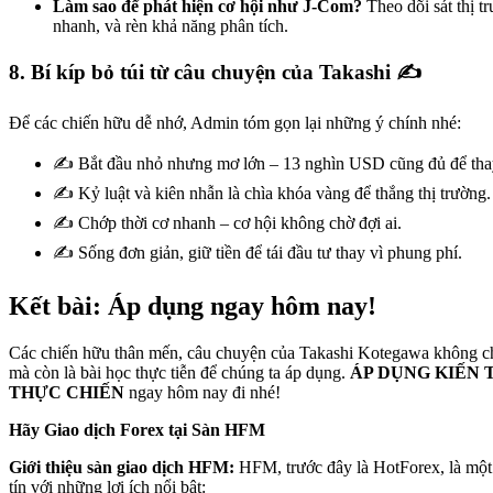
Làm sao để phát hiện cơ hội như J-Com?
Theo dõi sát thị tr
nhanh, và rèn khả năng phân tích.
8. Bí kíp bỏ túi từ câu chuyện của Takashi ✍️
Để các chiến hữu dễ nhớ, Admin tóm gọn lại những ý chính nhé:
✍️ Bắt đầu nhỏ nhưng mơ lớn – 13 nghìn USD cũng đủ để thay
✍️ Kỷ luật và kiên nhẫn là chìa khóa vàng để thắng thị trường.
✍️ Chớp thời cơ nhanh – cơ hội không chờ đợi ai.
✍️ Sống đơn giản, giữ tiền để tái đầu tư thay vì phung phí.
Kết bài: Áp dụng ngay hôm nay!
Các chiến hữu thân mến, câu chuyện của Takashi Kotegawa không c
mà còn là bài học thực tiễn để chúng ta áp dụng.
ÁP DỤNG KIẾN 
THỰC CHIẾN
ngay hôm nay đi nhé!
Hãy Giao dịch Forex tại Sàn HFM
Giới thiệu sàn giao dịch HFM:
HFM, trước đây là HotForex, là một 
tín với những lợi ích nổi bật: