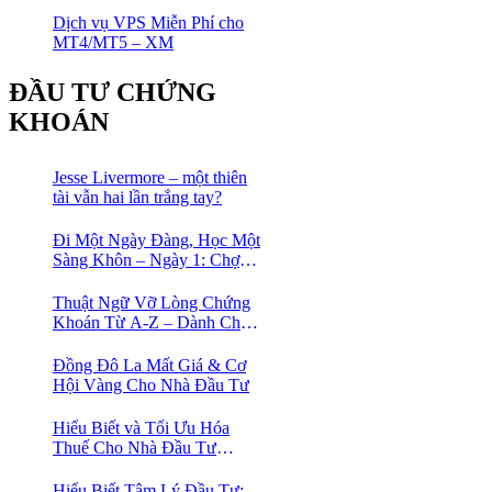
Dịch vụ VPS Miễn Phí cho
MT4/MT5 – XM
ĐẦU TƯ CHỨNG
KHOÁN
Jesse Livermore – một thiên
tài vẫn hai lần trắng tay?
Đi Một Ngày Đàng, Học Một
Sàng Khôn – Ngày 1: Chợ
Phố Cổ Istanbul
Thuật Ngữ Vỡ Lòng Chứng
Khoán Từ A-Z – Dành Cho
Người mới tìm hiểu
Đồng Đô La Mất Giá & Cơ
Hội Vàng Cho Nhà Đầu Tư
Hiểu Biết và Tối Ưu Hóa
Thuế Cho Nhà Đầu Tư
Chứng Khoán 📈
Hiểu Biết Tâm Lý Đầu Tư: