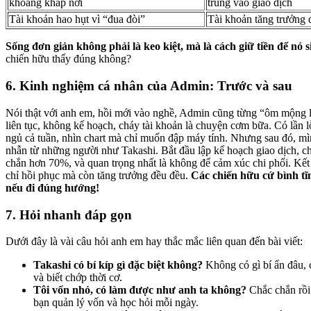
khoang khắp nơi
trung vào giao dịch
Tài khoản hao hụt vì “đua đòi”
Tài khoản tăng trưởng 
Sống đơn giản không phải là keo kiệt, mà là cách giữ tiền để nó si
chiến hữu thấy đúng không?
6. Kinh nghiệm cá nhân của Admin: Trước và sau
Nói thật với anh em, hồi mới vào nghề, Admin cũng từng “ôm mộng 
liên tục, không kế hoạch, cháy tài khoản là chuyện cơm bữa. Có lần
ngủ cả tuần, nhìn chart mà chỉ muốn đập máy tính. Nhưng sau đó, m
nhẫn từ những người như Takashi. Bắt đầu lập kế hoạch giao dịch, ch
chắn hơn 70%, và quan trọng nhất là không để cảm xúc chi phối. Kế
chỉ hồi phục mà còn tăng trưởng đều đều.
Các chiến hữu cứ bình tĩn
nếu đi đúng hướng!
7. Hỏi nhanh đáp gọn
Dưới đây là vài câu hỏi anh em hay thắc mắc liên quan đến bài viết:
Takashi có bí kíp gì đặc biệt không?
Không có gì bí ẩn đâu, c
và biết chớp thời cơ.
Tôi vốn nhỏ, có làm được như anh ta không?
Chắc chắn rồi
bạn quản lý vốn và học hỏi mỗi ngày.