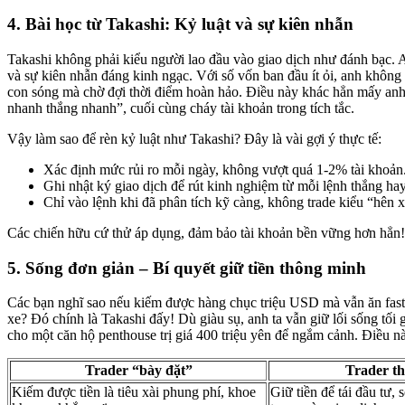
4. Bài học từ Takashi: Kỷ luật và sự kiên nhẫn
Takashi không phải kiểu người lao đầu vào giao dịch như đánh bạc. 
và sự kiên nhẫn đáng kinh ngạc. Với số vốn ban đầu ít ỏi, anh không
con sóng mà chờ đợi thời điểm hoàn hảo. Điều này khác hẳn mấy an
nhanh thắng nhanh”, cuối cùng cháy tài khoản trong tích tắc.
Vậy làm sao để rèn kỷ luật như Takashi? Đây là vài gợi ý thực tế:
Xác định mức rủi ro mỗi ngày, không vượt quá 1-2% tài khoản
Ghi nhật ký giao dịch để rút kinh nghiệm từ mỗi lệnh thắng hay
Chỉ vào lệnh khi đã phân tích kỹ càng, không trade kiểu “hên x
Các chiến hữu cứ thử áp dụng, đảm bảo tài khoản bền vững hơn hẳn!
5. Sống đơn giản – Bí quyết giữ tiền thông minh
Các bạn nghĩ sao nếu kiếm được hàng chục triệu USD mà vẫn ăn fast
xe? Đó chính là Takashi đấy! Dù giàu sụ, anh ta vẫn giữ lối sống tối 
cho một căn hộ penthouse trị giá 400 triệu yên để ngắm cảnh. Điều n
Trader “bày đặt”
Trader t
Kiếm được tiền là tiêu xài phung phí, khoe
Giữ tiền để tái đầu tư, 