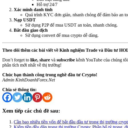
Hỗ trợ 24/7
Xác minh danh tính
Quá trình KYC đơn giản, nhanh chóng để đảm bảo an toà
Nạp USDT
Sử dụng P2P để mua USDT an toàn, nhanh chóng.
Bắt đầu giao dịch
Sử dụng convert để mua crypto dễ dàng.
Theo dõi thêm các bài viết về Kinh nghiệm Trade và Đầu tư H
Don’t forget to
like, share
và
subscribe
kênh YouTube của chúng tôi
phân tích mới nhất về thị trường!
Chúc bạn thành công trong nghề đầu tư Crypto!
Admin KinhDoanhForex.Net
Chia sẻ thông tin:
Xem tiếp các chủ đề sau:
Cần bao nhiêu tiền vốn để bắt đầu đầu tư trong thị trường cryp
Kiếm tiền đều đặn trong thị trường Crypto: Phân bổ tỷ trọng, 