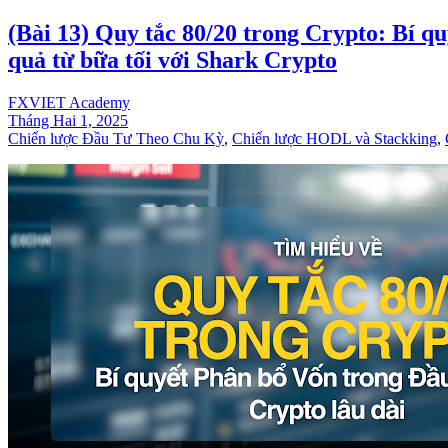
(Bài 13) Quy tắc 80/20 trong Crypto: Bí qu
quả từ bữa tối với Shark Crypto
FXVIET Academy
Tháng Hai 1, 2025
Chiến lược Đầu Tư Theo Chu Kỳ
,
Chiến lược HODL và Stackking
,