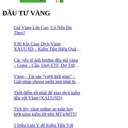
ĐẦU TƯ VÀNG
Giá Vàng Lên Cao, Có Nên Đu
Theo?
9 Bí Kíp Giao Dịch Vàng
XAUUSD – Kiếm Tiền Hiệu Quả
Cho Trader
Các yếu tố ảnh hưởng đến giá vàng
– Cung – Cầu, Quỹ ETF, Dự Trữ
Ngoại Hối
Vàng – Tài sản “vượt thời gian” –
Giải pháp phòng ngừa lạm phát hiệu
quả nhất
Thời điểm tốt nhất để giao dịch kiếm
tiền với Vàng (XAUUSD)
Tích lũy vàng online an toàn hay
lướt sóng kiếm lời trên MT4/MT5?
5 Điều Lưu Ý để Kiếm Tiền Với