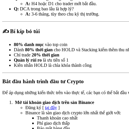
A:
H4 hoặc D1 cho trader mới bắt đầu.
Q:
DCA trong bao lâu là hợp lý?
A:
3-6 tháng, tùy theo chu kỳ thị trường.
✍️ Bí kíp bỏ túi
80% danh mục
vào top coin
Dành
80% thời gian
cho HOLD và Stacking kiếm thêm thu n
Chỉ trade
20% thời gian
Quản lý rủi ro
là ưu tiên số 1
Kiên nhẫn HOLD là chìa khóa thành công
Bắt đầu hành trình đầu tư Crypto
Để áp dụng những kiến thức trên vào thực tế, các bạn có thể bắt đầu 
Mở tài khoản giao dịch trên sàn Binance
Đăng ký [
tại đây
]
Binance là sàn giao dịch crypto lớn nhất thế giới với:
Thanh khoản cao nhất
Phí giao dịch thấp
Bảo mật hàng đầu