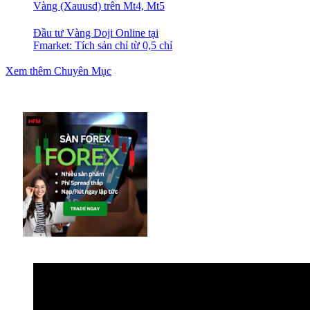
Vàng (Xauusd) trên Mt4, Mt5
Đầu tư Vàng Doji Online tại
Fmarket: Tích sản chỉ từ 0,5 chỉ
Xem thêm Chuyên Mục