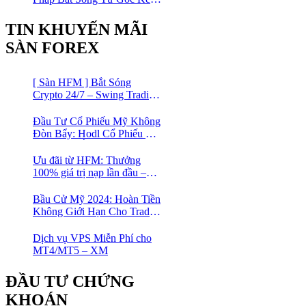
Hợp MA Và Bollinger Bands
Cho Trader Forex
TIN KHUYẾN MÃI
SÀN FOREX
[ Sàn HFM ] Bắt Sóng
Crypto 24/7 – Swing Trading
Đỉnh Cao Với Đòn Bẩy
1:1000
Đầu Tư Cổ Phiếu Mỹ Không
Đòn Bẩy: Hodl Cổ Phiếu Mỹ
Với HFM: Ít Tốn Công, Lợi
Nhuận Đều Đều | cổ phiếu
Ưu đãi từ HFM: Thưởng
CFD
100% giá trị nạp lần đầu –
Nạp 1 Được 2 – Chinh Phục
Thị Trường Ngay!
Bầu Cử Mỹ 2024: Hoàn Tiền
Không Giới Hạn Cho Trader
tại sàn XM
Dịch vụ VPS Miễn Phí cho
MT4/MT5 – XM
ĐẦU TƯ CHỨNG
KHOÁN