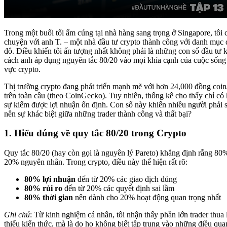
Trong một buổi tối ấm cúng tại nhà hàng sang trọng ở Singapore, tôi 
chuyện với anh T. – một nhà đầu tư crypto thành công với danh mục đầ
đô. Điều khiến tôi ấn tượng nhất không phải là những con số đầu tư 
cách anh áp dụng nguyên tắc 80/20 vào mọi khía cạnh của cuộc sống v
vực crypto.
Thị trường crypto đang phát triển mạnh mẽ với hơn 24,000 đồng coin
trên toàn cầu (theo CoinGecko). Tuy nhiên, thống kê cho thấy chỉ có
sự kiếm được lợi nhuận ổn định. Con số này khiến nhiều người phải 
nên sự khác biệt giữa những trader thành công và thất bại?
1. Hiểu đúng về quy tắc 80/20 trong Crypto
Quy tắc 80/20 (hay còn gọi là nguyên lý Pareto) khẳng định rằng 80
20% nguyên nhân. Trong crypto, điều này thể hiện rất rõ:
80% lợi nhuận
đến từ 20% các giao dịch đúng
80% rủi ro
đến từ 20% các quyết định sai lầm
80% thời gian
nên dành cho 20% hoạt động quan trọng nhất
Ghi chú
: Từ kinh nghiệm cá nhân, tôi nhận thấy phần lớn trader thua 
thiếu kiến thức, mà là do họ không biết tập trung vào những điều qua