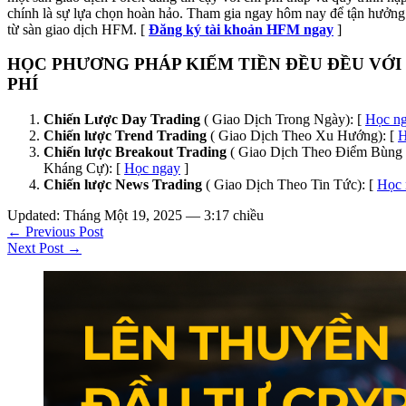
chính là sự lựa chọn hoàn hảo. Tham gia ngay hôm nay để tận hưởng 
từ sàn giao dịch HFM. [
Đăng ký tài khoản HFM ngay
]
HỌC PHƯƠNG PHÁP KIẾM TIỀN ĐỀU ĐỀU VỚI
PHÍ
Chiến Lược Day Trading
( Giao Dịch Trong Ngày): [
Học n
Chiến lược Trend Trading
( Giao Dịch Theo Xu Hướng): [
H
Chiến lược Breakout Trading
( Giao Dịch Theo Điểm Bùng 
Kháng Cự): [
Học ngay
]
Chiến lược News Trading
( Giao Dịch Theo Tin Tức): [
Học 
Updated: Tháng Một 19, 2025 — 3:17 chiều
← Previous Post
Next Post →