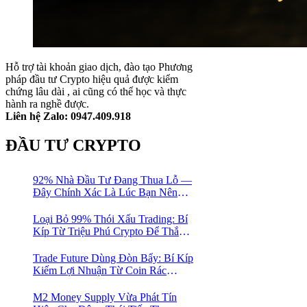
Hỗ trợ tài khoản giao dịch, đào tạo Phương
pháp đầu tư Crypto hiệu quả được kiểm
chứng lâu dài , ai cũng có thể học và thực
hành ra nghề được.
Liên hệ Zalo: 0947.409.918
ĐẦU TƯ CRYPTO
92% Nhà Đầu Tư Đang Thua Lỗ —
Đây Chính Xác Là Lúc Bạn Nên
Mua Vào
Loại Bỏ 99% Thói Xấu Trading: Bí
Kíp Từ Triệu Phú Crypto Để Thắng
Lớn!
Trade Future Dùng Đòn Bẩy: Bí Kíp
Kiếm Lợi Nhuận Từ Coin Rác
Trong Mùa Trâu | Chiến Lược Short
Bán Khống
M2 Money Supply Vừa Phát Tín