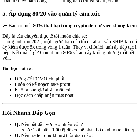
Đầu tư theo đám đông
Tự nghiên cứu và ra quyết định
5. Áp dụng 80/20 vào quản lý cảm xúc
🎯 Bạn có biết:
80% thất bại trong crypto đến từ việc không kiể
Đây là câu chuyện thực tế tôi muốn chia sẻ:
Trong bull run 2021, một người bạn của tôi đã all-in vào SHIB khi
ấy kiếm được 5x trong vòng 1 tuần. Thay vì chốt lời, anh ấy tiếp tục
tiếp. Kết quả là gì? Coin dump 80% và anh ấy không những mất hết l
vốn.
Bài học rút ra
:
Đừng để FOMO chi phối
Luôn có kế hoạch take profit
Không bao giờ all-in một coin
Học cách chấp nhận miss boat
Hỏi Nhanh Đáp Gọn
Q:
Nên bắt đầu với bao nhiêu vốn?
A:
Tối thiểu 1.000$ để có thể phân bổ danh mục hiệu qu
Q:
Nên trade trong khung thời gian nào?