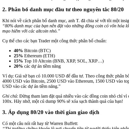
2. Phân bổ danh mục đầu tư theo nguyên tắc 80/20
Khi nói về cách phân bổ danh mục, anh T. đã chia sẻ với tôi một insig
“80% danh mục của bạn nên đặt vào những đồng coin có vốn hóa lớ
mạo hiểm với các altcoin nhỏ.”
Cụ thể cho các bạn Trader một công thức phân bổ chuẩn:
40%
Bitcoin (BTC)
25%
Ethereum (ETH)
15%
Top 10 Altcoin (BNB, XRP, SOL, XRP…)
20%
các dự án tiềm năng
Ví dụ: Giả sử bạn có 10.000 USD để đầu tư. Theo công thức phân bổ 
4000 USD vào Bitcoin, 2500 USD vào Ethereum, 1500 USD vào top 
USD vào các dự án tiềm năng.”
Ghi chú
: Đừng tham lam đặt quá nhiều vào các đồng coin nhỏ chỉ vì
100x. Hãy nhớ, một cú dump 90% sẽ xóa sạch thành quả của bạn!
3. Áp dụng 80/20 vào thời gian giao dịch
Có một câu nói rất hay từ Warren Buffett:
“Thị trường chứng khoán là nơi chuyển tiền từ người thiếu kiên nhẫ