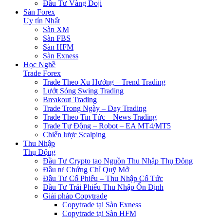
Đầu Tư Vàng Doji
Sàn Forex
Uy tín Nhất
Sàn XM
Sàn FBS
Sàn HFM
Sàn Exness
Học Nghề
Trade Forex
Trade Theo Xu Hướng – Trend Trading
Lướt Sóng Swing Trading
Breakout Trading
Trade Trong Ngày – Day Trading
Trade Theo Tin Tức – News Trading
Trade Tự Động – Robot – EA MT4/MT5
Chiến lược Scalping
Thu Nhập
Thụ Động
Đầu Tư Crypto tạo Nguồn Thu Nhập Thụ Động
Đầu tư Chứng Chỉ Quỹ Mở
Đầu Tư Cổ Phiếu – Thu Nhập Cổ Tức
Đầu Tư Trái Phiếu Thu Nhập Ổn Định
Giải pháp Copytrade
Copytrade tại Sàn Exness
Copytrade tại Sàn HFM