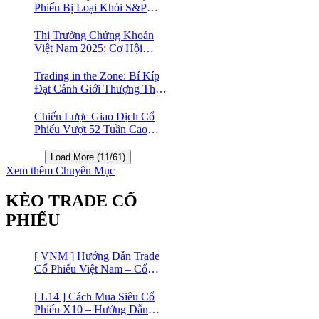
Phiếu Bị Loại Khỏi S&P
500?
Thị Trường Chứng Khoán
Việt Nam 2025: Cơ Hội
Vàng Với ETF Theo Chỉ Số
Index 🤑
Trading in the Zone: Bí Kíp
Đạt Cảnh Giới Thượng Thừa
Trong Đầu Tư Chứng Khoán
Chiến Lược Giao Dịch Cổ
Phiếu Vượt 52 Tuần Cao
Nhất | 52 Week High | Stock
Screener
Load More (11/61)
Xem thêm Chuyên Mục
KÈO TRADE CỔ
PHIẾU
[ VNM ] Hướng Dẫn Trade
Cổ Phiếu Việt Nam – Cổ
phiếu Vinamilk (VNM)
[ L14 ] Cách Mua Siêu Cổ
Phiếu X10 – Hướng Dẫn