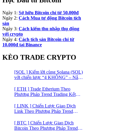
Ngày 1:
Sở hữu Bitcoin chỉ từ 50.000đ
Ngày 2:
Cách Mua tự động Bitcoin tích
sản
Ngày 3:
Cách kiếm thu nhập thụ động
với crypto
Ngày 4:
Cách tích sản Bitcoin chỉ từ
10.000đ tại Binance
KÈO TRADE CRYPTO
[SOL ] Kiếm lời cùng Solana (SOL)
với chiến lược “4 KHÔNG” – Nắm
bắt kênh xu hướng & Chia vốn hợp
lý
[ ETH ] Trade Etherium Theo
Phương Pháp Trend Trading Kết
Hợp Mô Hình Giá 2 Đáy
[ LINK ] Chiến Lược Giao Dịch
Link Theo Phương Pháp Trend
Trading
[ BTC ] Chiến Lược Giao Dịch
Bitcoin Theo Phương Pháp Trend