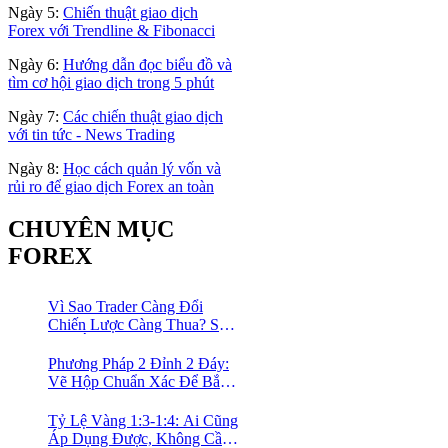
Ngày 5:
Chiến thuật giao dịch
Forex với Trendline & Fibonacci
Ngày 6:
Hướng dẫn đọc biểu đồ và
tìm cơ hội giao dịch trong 5 phút
Ngày 7:
Các chiến thuật giao dịch
với tin tức - News Trading
Ngày 8:
Học cách quản lý vốn và
rủi ro để giao dịch Forex an toàn
CHUYÊN MỤC
FOREX
Vì Sao Trader Càng Đổi
Chiến Lược Càng Thua? Sự
Thật Ít Ai Dám Thừa Nhận
Phương Pháp 2 Đỉnh 2 Đáy:
Vẽ Hộp Chuẩn Xác Để Bắt
Trọn Sóng Breakout Cho
Trader Forex
Tỷ Lệ Vàng 1:3-1:4: Ai Cũng
Áp Dụng Được, Không Cần