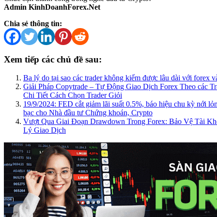
Admin KinhDoanhForex.Net
Chia sẻ thông tin:
Xem tiếp các chủ đề sau:
Ba lý do tại sao các trader không kiếm được lâu dài với forex v
Giải Pháp Copytrade – Tự Động Giao Dịch Forex Theo các T
Chi Tiết Cách Chọn Trader Giỏi
19/9/2024: FED cắt giảm lãi suất 0.5%, báo hiệu chu kỳ nới lỏ
bạc cho Nhà đầu tư Chứng khoán, Crypto
Vượt Qua Giai Đoạn Drawdown Trong Forex: Bảo Vệ Tài K
Lý Giao Dịch