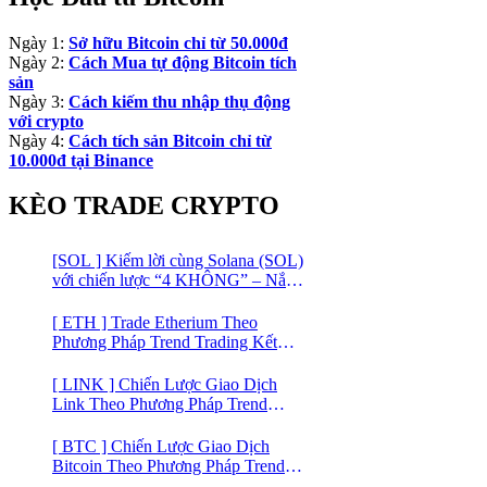
Ngày 1:
Sở hữu Bitcoin chỉ từ 50.000đ
Ngày 2:
Cách Mua tự động Bitcoin tích
sản
Ngày 3:
Cách kiếm thu nhập thụ động
với crypto
Ngày 4:
Cách tích sản Bitcoin chỉ từ
10.000đ tại Binance
KÈO TRADE CRYPTO
[SOL ] Kiếm lời cùng Solana (SOL)
với chiến lược “4 KHÔNG” – Nắm
bắt kênh xu hướng & Chia vốn hợp
lý
[ ETH ] Trade Etherium Theo
Phương Pháp Trend Trading Kết
Hợp Mô Hình Giá 2 Đáy
[ LINK ] Chiến Lược Giao Dịch
Link Theo Phương Pháp Trend
Trading
[ BTC ] Chiến Lược Giao Dịch
Bitcoin Theo Phương Pháp Trend
Trading