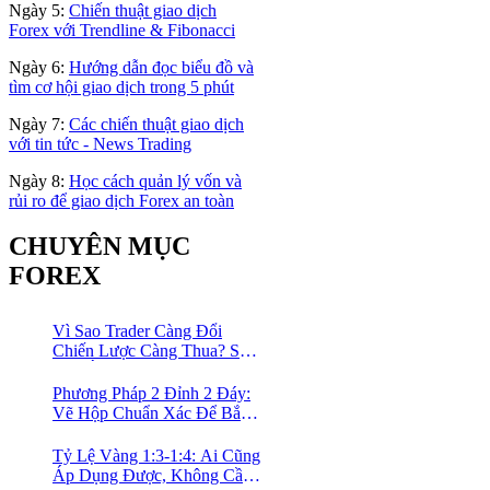
Ngày 5:
Chiến thuật giao dịch
Forex với Trendline & Fibonacci
Ngày 6:
Hướng dẫn đọc biểu đồ và
tìm cơ hội giao dịch trong 5 phút
Ngày 7:
Các chiến thuật giao dịch
với tin tức - News Trading
Ngày 8:
Học cách quản lý vốn và
rủi ro để giao dịch Forex an toàn
CHUYÊN MỤC
FOREX
Vì Sao Trader Càng Đổi
Chiến Lược Càng Thua? Sự
Thật Ít Ai Dám Thừa Nhận
Phương Pháp 2 Đỉnh 2 Đáy:
Vẽ Hộp Chuẩn Xác Để Bắt
Trọn Sóng Breakout Cho
Trader Forex
Tỷ Lệ Vàng 1:3-1:4: Ai Cũng
Áp Dụng Được, Không Cần