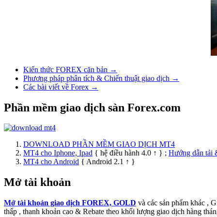
Kiến thức FOREX căn bản →
Phương pháp phân tích & Chiến thuật giao dịch →
Các bài viết về Forex →
Phần mềm giao dịch sàn Forex.com
DOWNLOAD PHẦN MỀM GIAO DỊCH MT4
MT4 cho Iphone, Ipad
{ hệ điều hành 4.0 ↑ } ;
Hướng dẫn tải 
MT4 cho Android
{ Android 2.1 ↑ }
Mở tài khoản
Mở tài khoản giao dịch FOREX, GOLD
và các sản phẩm khác , 
thấp , thanh khoản cao & Rebate theo khối lượng giao dịch hàng thán