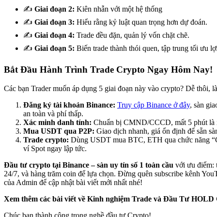
✍️
Giai đoạn 2:
Kiên nhẫn với một hệ thống
✍️
Giai đoạn 3:
Hiểu rằng kỷ luật quan trọng hơn dự đoán.
✍️
Giai đoạn 4:
Trade đều đặn, quản lý vốn chặt chẽ.
✍️
Giai đoạn 5:
Biến trade thành thói quen, tập trung tối ưu lợ
Bắt Đầu Hành Trình Trade Crypto Ngay Hôm Nay!
Các bạn Trader muốn áp dụng 5 giai đoạn này vào crypto? Dễ thôi, l
Đăng ký tài khoản Binance:
Truy cập Binance ở đây
, sàn gia
an toàn và phí thấp.
Xác minh danh tính:
Chuẩn bị CMND/CCCD, mất 5 phút là 
Mua USDT qua P2P:
Giao dịch nhanh, giá ổn định để sẵn sàn
Trade crypto:
Dùng USDT mua BTC, ETH qua chức năng “Con
ví Spot ngay lập tức.
Đầu tư crypto tại Binance – sàn uy tín số 1 toàn cầu
với ưu điểm: 
24/7, và hàng trăm coin để lựa chọn. Đừng quên subscribe kênh You
của Admin để cập nhật bài viết mới nhất nhé!
Xem thêm các bài viết về Kinh nghiệm Trade và Đầu Tư HOLD
Chúc bạn thành công trong nghề đầu tư Crypto!