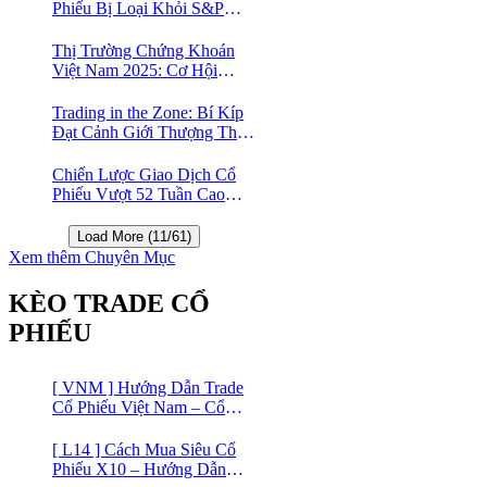
Phiếu Bị Loại Khỏi S&P
500?
Thị Trường Chứng Khoán
Việt Nam 2025: Cơ Hội
Vàng Với ETF Theo Chỉ Số
Index 🤑
Trading in the Zone: Bí Kíp
Đạt Cảnh Giới Thượng Thừa
Trong Đầu Tư Chứng Khoán
Chiến Lược Giao Dịch Cổ
Phiếu Vượt 52 Tuần Cao
Nhất | 52 Week High | Stock
Screener
Load More (11/61)
Xem thêm Chuyên Mục
KÈO TRADE CỔ
PHIẾU
[ VNM ] Hướng Dẫn Trade
Cổ Phiếu Việt Nam – Cổ
phiếu Vinamilk (VNM)
[ L14 ] Cách Mua Siêu Cổ
Phiếu X10 – Hướng Dẫn