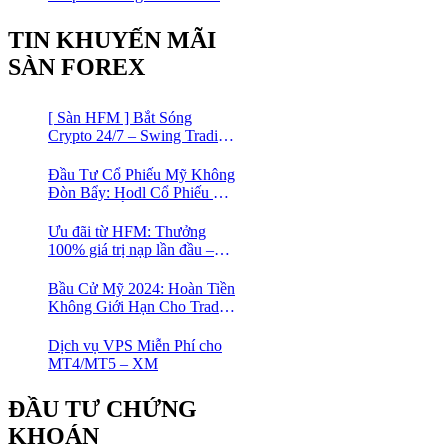
Hợp MA Và Bollinger Bands
Cho Trader Forex
TIN KHUYẾN MÃI
SÀN FOREX
[ Sàn HFM ] Bắt Sóng
Crypto 24/7 – Swing Trading
Đỉnh Cao Với Đòn Bẩy
1:1000
Đầu Tư Cổ Phiếu Mỹ Không
Đòn Bẩy: Hodl Cổ Phiếu Mỹ
Với HFM: Ít Tốn Công, Lợi
Nhuận Đều Đều | cổ phiếu
Ưu đãi từ HFM: Thưởng
CFD
100% giá trị nạp lần đầu –
Nạp 1 Được 2 – Chinh Phục
Thị Trường Ngay!
Bầu Cử Mỹ 2024: Hoàn Tiền
Không Giới Hạn Cho Trader
tại sàn XM
Dịch vụ VPS Miễn Phí cho
MT4/MT5 – XM
ĐẦU TƯ CHỨNG
KHOÁN