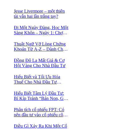
Jesse Livermore – một thiên
tài vẫn hai lần trắng tay?
Đi Một Ngày Đàng, Học Một
Sàng Khôn – Ngày 1: Chợ
Phố Cổ Istanbul
Thuật Ngữ Vỡ Lòng Chứng
Khoán Từ A-Z – Dành Cho
Người mới tìm hiểu
Đồng Đô La Mất Giá & Cơ
Hội Vàng Cho Nhà Đầu Tư
Hiểu Biết và Tối Ưu Hóa
Thuế Cho Nhà Đầu Tư
Chứng Khoán 📈
Hiểu Biết Tâm Lý Đầu Tư:
Bí Kíp Tránh “Bán Non, Giữ
Lỗ” Để Thành Công Trên
Thị Trường Chứng Khoán
Phân tích cổ phiếu FPT: Có
nên đầu tư vào cổ phiếu công
nghệ Việt Nam?
Điều Gì Xảy Ra Khi Một Cổ