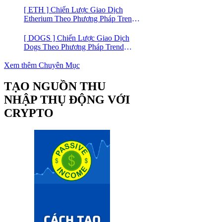
[ ETH ] Chiến Lược Giao Dịch
Etherium Theo Phương Pháp Trend
Trading
[ DOGS ] Chiến Lược Giao Dịch
Dogs Theo Phương Pháp Trend
Trading – Đồng Crypto Mới Niêm
Yết trên Binance
Xem thêm Chuyên Mục
TẠO NGUỒN THU
NHẬP THỤ ĐỘNG VỚI
CRYPTO