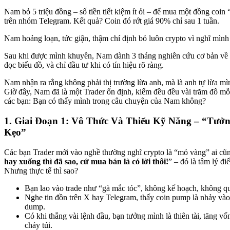
Nam bỏ 5 triệu đồng – số tiền tiết kiệm ít ỏi – để mua một đồng coin “
trên nhóm Telegram. Kết quả? Coin đó rớt giá 90% chỉ sau 1 tuần.
Nam hoảng loạn, tức giận, thậm chí định bỏ luôn crypto vì nghĩ mìn
Sau khi được mình khuyên, Nam dành 3 tháng nghiên cứu cơ bản v
đọc biểu đồ, và chỉ đầu tư khi có tín hiệu rõ ràng.
Nam nhận ra rằng không phải thị trường lừa anh, mà là anh tự lừa mìn
Giờ đây, Nam đã là một Trader ổn định, kiếm đều đều vài trăm đô mỗ
các bạn: Bạn có thấy mình trong câu chuyện của Nam không?
1. Giai Đoạn 1: Vô Thức Và Thiếu Kỹ Năng – “Tưở
Kẹo”
Các bạn Trader mới vào nghề thường nghĩ crypto là “mỏ vàng” ai cũ
hay xuống thì đã sao, cứ mua bán là có lời thôi!
” – đó là tâm lý đi
Nhưng thực tế thì sao?
Bạn lao vào trade như “gà mắc tóc”, không kế hoạch, không qu
Nghe tin đồn trên X hay Telegram, thấy coin pump là nhảy vào
dump.
Có khi thắng vài lệnh đầu, bạn tưởng mình là thiên tài, tăng vố
cháy túi.