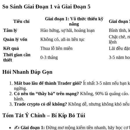
So Sánh Giai Đoạn 1 và Giai Đoạn 5
Giai đoạn 1: Vô thức thiếu kỹ
Tiêu chí
Giai đoạn 
năng
Tâm lý
Hào hứng, sợ hãi, hoảng loạn
Bình tĩnh,
Chặt chẽ, r
Quản lý vốn
Không có, all-in liên tục
lệnh
Kết quả
Thua lỗ liên miên
Lãi đều đặn
Thời gian cần
0-3 tháng
3-5 năm ho
thiết
Hỏi Nhanh Đáp Gọn
Mất bao lâu để thành Trader giỏi?
Ít nhất 3-5 năm nếu bạn k
ngừng.
Có nên tin “thầy bà” trên mạng?
Không, 90% là quảng cáo. 
hành.
Trade crypto có dễ không?
Không dễ, nhưng không khó nếu b
Tóm Tắt Ý Chính – Bí Kíp Bỏ Túi
✍️
Giai đoạn 1:
Đừng mơ mộng kiếm tiền nhanh, hãy học cơ bả