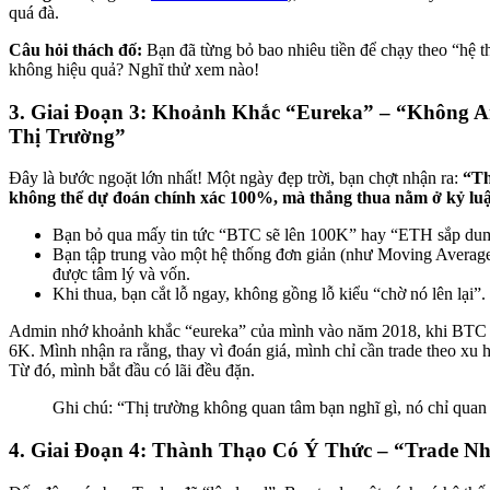
quá đà.
Câu hỏi thách đố:
Bạn đã từng bỏ bao nhiêu tiền để chạy theo “hệ 
không hiệu quả? Nghĩ thử xem nào!
3. Giai Đoạn 3: Khoảnh Khắc “Eureka” – “Không 
Thị Trường”
Đây là bước ngoặt lớn nhất! Một ngày đẹp trời, bạn chợt nhận ra:
“Th
không thể dự đoán chính xác 100%, mà thắng thua nằm ở kỷ luật
Bạn bỏ qua mấy tin tức “BTC sẽ lên 100K” hay “ETH sắp du
Bạn tập trung vào một hệ thống đơn giản (như Moving Averag
được tâm lý và vốn.
Khi thua, bạn cắt lỗ ngay, không gồng lỗ kiểu “chờ nó lên lại”.
Admin nhớ khoảnh khắc “eureka” của mình vào năm 2018, khi BT
6K. Mình nhận ra rằng, thay vì đoán giá, mình chỉ cần trade theo xu
Từ đó, mình bắt đầu có lãi đều đặn.
Ghi chú: “Thị trường không quan tâm bạn nghĩ gì, nó chỉ quan
4. Giai Đoạn 4: Thành Thạo Có Ý Thức – “Trade 