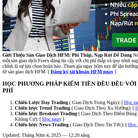
Giới Thiệu Sàn Giao Dịch HFM: Phí Thấp, Nạp Rút Dễ Dàng
Nế
một sàn giao dịch Forex đáng tin cậy với chi phí thấp và quy trình n
chính là sự lựa chọn hoàn hảo. Tham gia ngay hôm nay để tận hưởng 
từ sàn giao dịch HFM. [
Đăng ký tài khoản HFM ngay
]
HỌC PHƯƠNG PHÁP KIẾM TIỀN ĐỀU ĐỀU VỚI
PHÍ
Chiến Lược Day Trading
( Giao Dịch Trong Ngày): [
Học n
Chiến lược Trend Trading
( Giao Dịch Theo Xu Hướng): [
H
Chiến lược Breakout Trading
( Giao Dịch Theo Điểm Bùng 
Kháng Cự): [
Học ngay
]
Chiến lược News Trading
( Giao Dịch Theo Tin Tức): [
Học 
Updated: Tháng Năm 4, 2025 — 12:20 sáng