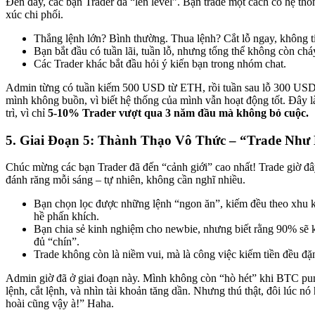
Đến đây, các bạn Trader đã “lên level”. Bạn trade một cách có hệ th
xúc chi phối.
Thắng lệnh lớn? Bình thường. Thua lệnh? Cắt lỗ ngay, không ti
Bạn bắt đầu có tuần lãi, tuần lỗ, nhưng tổng thể không còn cháy
Các Trader khác bắt đầu hỏi ý kiến bạn trong nhóm chat.
Admin từng có tuần kiếm 500 USD từ ETH, rồi tuần sau lỗ 300 U
mình không buồn, vì biết hệ thống của mình vẫn hoạt động tốt. Đây l
trì, vì chỉ
5-10% Trader vượt qua 3 năm đầu mà không bỏ cuộc.
5. Giai Đoạn 5: Thành Thạo Vô Thức – “Trade Như
Chúc mừng các bạn Trader đã đến “cảnh giới” cao nhất! Trade giờ đâ
đánh răng mỗi sáng – tự nhiên, không cần nghĩ nhiều.
Bạn chọn lọc được những lệnh “ngon ăn”, kiếm đều theo xhu 
hề phấn khích.
Bạn chia sẻ kinh nghiệm cho newbie, nhưng biết rằng 90% sẽ 
đủ “chín”.
Trade không còn là niềm vui, mà là công việc kiếm tiền đều đặ
Admin giờ đã ở giai đoạn này. Mình không còn “hò hét” khi BTC pum
lệnh, cắt lệnh, và nhìn tài khoản tăng dần. Nhưng thú thật, đôi lúc n
hoài cũng vậy à!” Haha.