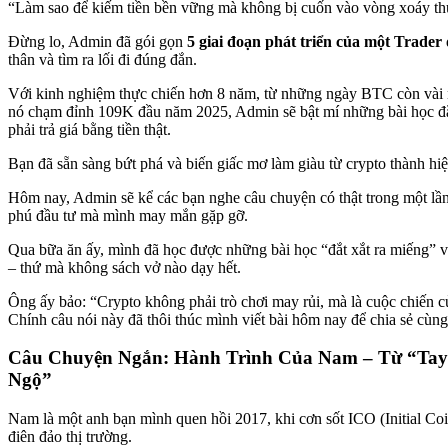
“Làm sao để kiếm tiền bền vững mà không bị cuốn vào vòng xoáy th
Đừng lo, Admin đã gói gọn
5 giai đoạn phát triển của một Trader
thân và tìm ra lối đi đúng đắn.
Với kinh nghiệm thực chiến hơn 8 năm, từ những ngày BTC còn vài 
nó chạm đỉnh 109K đầu năm 2025, Admin sẽ bật mí những bài học đắ
phải trả giá bằng tiền thật.
Bạn đã sẵn sàng bứt phá và biến giấc mơ làm giàu từ crypto thành hi
Hôm nay, Admin sẽ kể các bạn nghe câu chuyện có thật trong một lần 
phú đầu tư mà mình may mắn gặp gỡ.
Qua bữa ăn ấy, mình đã học được những bài học “đắt xắt ra miếng” v
– thứ mà không sách vở nào dạy hết.
Ông ấy bảo: “Crypto không phải trò chơi may rủi, mà là cuộc chiến củ
Chính câu nói này đã thôi thúc mình viết bài hôm nay để chia sẻ cùng
Câu Chuyện Ngắn: Hành Trình Của Nam – Từ “Ta
Ngộ”
Nam là một anh bạn mình quen hồi 2017, khi cơn sốt ICO (Initial Co
điên đảo thị trường.