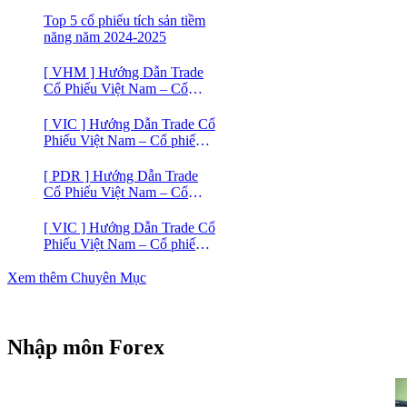
Trade Cổ Phiếu Việt Nam –
Cổ phiếu BĐS Licogi 14
Top 5 cổ phiếu tích sản tiềm
năng năm 2024-2025
[ VHM ] Hướng Dẫn Trade
Cổ Phiếu Việt Nam – Cổ
phiếu BĐS VINHOMES
[ VIC ] Hướng Dẫn Trade Cổ
Phiếu Việt Nam – Cổ phiếu
VIC
[ PDR ] Hướng Dẫn Trade
Cổ Phiếu Việt Nam – Cổ
phiếu BĐS Phát Đạt (PDR)
[ VIC ] Hướng Dẫn Trade Cổ
Phiếu Việt Nam – Cổ phiếu
Vingroup (VIC)
Xem thêm Chuyên Mục
Nhập môn Forex