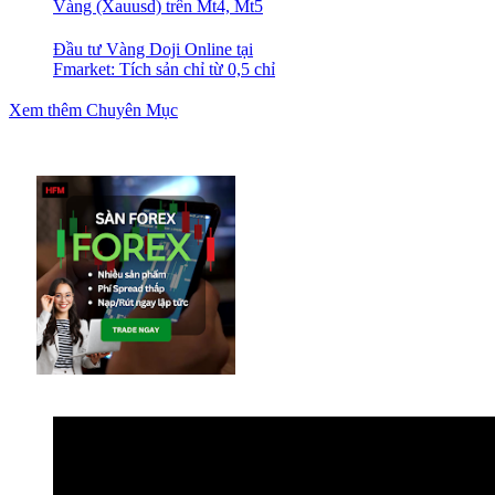
Vàng (Xauusd) trên Mt4, Mt5
Đầu tư Vàng Doji Online tại
Fmarket: Tích sản chỉ từ 0,5 chỉ
Xem thêm Chuyên Mục