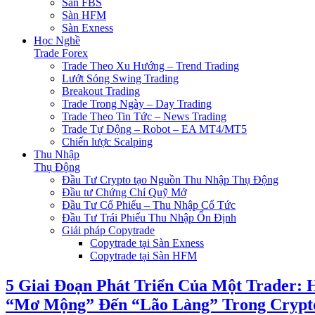
Sàn FBS
Sàn HFM
Sàn Exness
Học Nghề
Trade Forex
Trade Theo Xu Hướng – Trend Trading
Lướt Sóng Swing Trading
Breakout Trading
Trade Trong Ngày – Day Trading
Trade Theo Tin Tức – News Trading
Trade Tự Động – Robot – EA MT4/MT5
Chiến lược Scalping
Thu Nhập
Thụ Động
Đầu Tư Crypto tạo Nguồn Thu Nhập Thụ Động
Đầu tư Chứng Chỉ Quỹ Mở
Đầu Tư Cổ Phiếu – Thu Nhập Cổ Tức
Đầu Tư Trái Phiếu Thu Nhập Ổn Định
Giải pháp Copytrade
Copytrade tại Sàn Exness
Copytrade tại Sàn HFM
5 Giai Đoạn Phát Triển Của Một Trader: 
“Mơ Mộng” Đến “Lão Làng” Trong Crypt