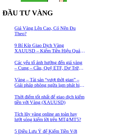
ĐẦU TƯ VÀNG
Giá Vàng Lên Cao, Có Nên Đu
Theo?
9 Bí Kíp Giao Dịch Vàng
XAUUSD – Kiếm Tiền Hiệu Quả
Cho Trader
Các yếu tố ảnh hưởng đến giá vàng
– Cung – Cầu, Quỹ ETF, Dự Trữ
Ngoại Hối
Vàng – Tài sản “vượt thời gian” –
Giải pháp phòng ngừa lạm phát hiệu
quả nhất
Thời điểm tốt nhất để giao dịch kiếm
tiền với Vàng (XAUUSD)
Tích lũy vàng online an toàn hay
lướt sóng kiếm lời trên MT4/MT5?
5 Điều Lưu Ý để Kiếm Tiền Với