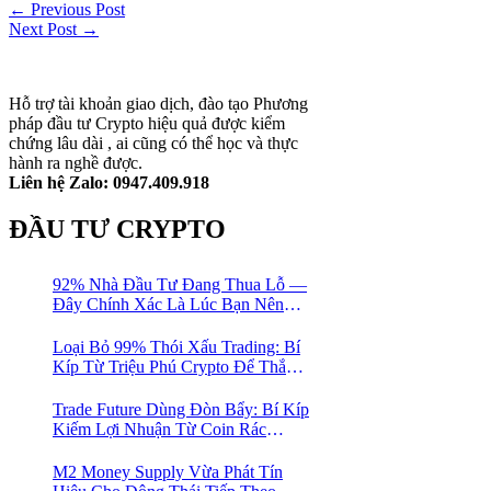
← Previous Post
Next Post →
Hỗ trợ tài khoản giao dịch, đào tạo Phương
pháp đầu tư Crypto hiệu quả được kiểm
chứng lâu dài , ai cũng có thể học và thực
hành ra nghề được.
Liên hệ Zalo: 0947.409.918
ĐẦU TƯ CRYPTO
92% Nhà Đầu Tư Đang Thua Lỗ —
Đây Chính Xác Là Lúc Bạn Nên
Mua Vào
Loại Bỏ 99% Thói Xấu Trading: Bí
Kíp Từ Triệu Phú Crypto Để Thắng
Lớn!
Trade Future Dùng Đòn Bẩy: Bí Kíp
Kiếm Lợi Nhuận Từ Coin Rác
Trong Mùa Trâu | Chiến Lược Short
Bán Khống
M2 Money Supply Vừa Phát Tín