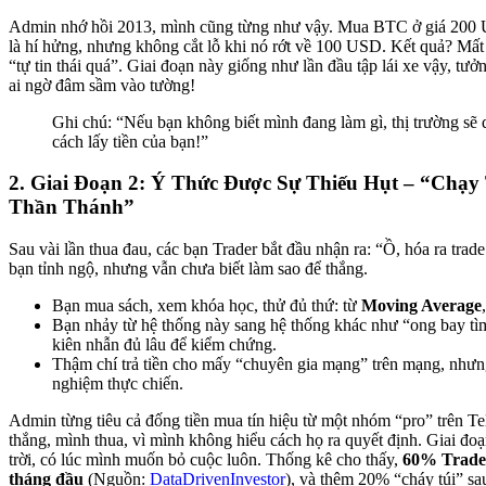
Admin nhớ hồi 2013, mình cũng từng như vậy. Mua BTC ở giá 200
là hí hửng, nhưng không cắt lỗ khi nó rớt về 100 USD. Kết quả? Mất
“tự tin thái quá”. Giai đoạn này giống như lần đầu tập lái xe vậy, tưở
ai ngờ đâm sầm vào tường!
Ghi chú: “Nếu bạn không biết mình đang làm gì, thị trường sẽ
cách lấy tiền của bạn!”
2. Giai Đoạn 2: Ý Thức Được Sự Thiếu Hụt – “Chạ
Thần Thánh”
Sau vài lần thua đau, các bạn Trader bắt đầu nhận ra: “Ồ, hóa ra trad
bạn tỉnh ngộ, nhưng vẫn chưa biết làm sao để thắng.
Bạn mua sách, xem khóa học, thử đủ thứ: từ
Moving Average
Bạn nhảy từ hệ thống này sang hệ thống khác như “ong bay t
kiên nhẫn đủ lâu để kiểm chứng.
Thậm chí trả tiền cho mấy “chuyên gia mạng” trên mạng, nhưng
nghiệm thực chiến.
Admin từng tiêu cả đống tiền mua tín hiệu từ một nhóm “pro” trên T
thắng, mình thua, vì mình không hiểu cách họ ra quyết định. Giai đo
trời, có lúc mình muốn bỏ cuộc luôn. Thống kê cho thấy,
60% Trader
tháng đầu
(Nguồn:
DataDrivenInvestor
), và thêm 20% “cháy túi” s