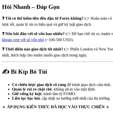
Hỏi Nhanh – Đáp Gọn
❓ Tôi có thể kiếm tiền đều đặn từ Forex không?
👉 Hoàn toàn có t
lược tốt, quản lý rủi ro hiệu quả và giữ kỷ luật giao dịch.
❓ Nên bắt đầu với số vốn bao nhiêu?
👉 Để hạn chế rủi ro, trader 
khoản cent với số vốn nhỏ
(~100-500 USD).
❓ Thời điểm nào giao dịch tốt nhất?
👉 Phiên London và New York
nhất, thích hợp cho trader muốn giao dịch trong ngày.
✍️ Bí Kíp Bỏ Túi
Có chiến lược giao dịch rõ ràng
để tránh giao dịch cảm tính.
Quản lý rủi ro chặt chẽ
, không all-in vào một lệnh.
Giữ vững kỷ luật
, tránh tâm lý FOMO.
Liên tục học hỏi
, cập nhật xu hướng mới nhất của thị trường.
🔹
ÁP DỤNG KIẾN THỨC ĐÃ HỌC VÀO THỰC CHIẾN
🔹