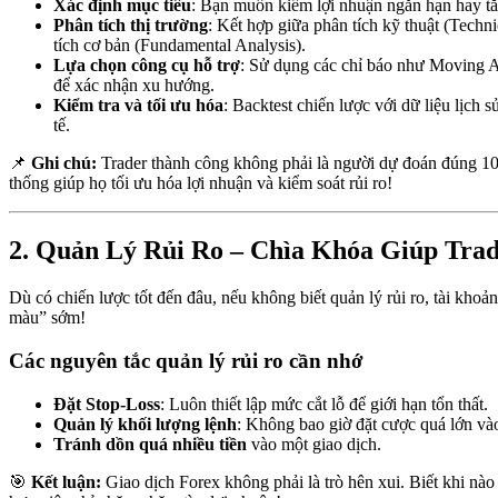
Xác định mục tiêu
: Bạn muốn kiếm lợi nhuận ngắn hạn hay tă
Phân tích thị trường
: Kết hợp giữa phân tích kỹ thuật (Techn
tích cơ bản (Fundamental Analysis).
Lựa chọn công cụ hỗ trợ
: Sử dụng các chỉ báo như Moving
để xác nhận xu hướng.
Kiểm tra và tối ưu hóa
: Backtest chiến lược với dữ liệu lịch 
tế.
📌
Ghi chú:
Trader thành công không phải là người dự đoán đúng 1
thống giúp họ tối ưu hóa lợi nhuận và kiểm soát rủi ro!
2. Quản Lý Rủi Ro – Chìa Khóa Giúp Trad
Dù có chiến lược tốt đến đâu, nếu không biết quản lý rủi ro, tài khoả
màu” sớm!
Các nguyên tắc quản lý rủi ro cần nhớ
Đặt Stop-Loss
: Luôn thiết lập mức cắt lỗ để giới hạn tổn thất.
Quản lý khối lượng lệnh
: Không bao giờ đặt cược quá lớn và
Tránh dồn quá nhiều tiền
vào một giao dịch.
🎯
Kết luận:
Giao dịch Forex không phải là trò hên xui. Biết khi nào