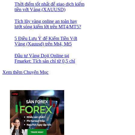
Thời điểm tốt nhất để giao dịch kiếm
tiền với Vàng (XAUUSD)
Tích lũy vàng online an toàn hay
lướt sóng kiếm lời trên MT4/MT5?
5 Điều Lưu Ý để Kiếm Tiền Với
Vàng (Xauusd) trên Mt4, Mt5
Đầu tư Vàng Doji Online tại
Fmarket: Tích sản chỉ từ 0,5 chỉ
Xem thêm Chuyên Mục