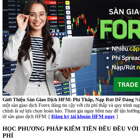
Giới Thiệu Sàn Giao Dịch HFM: Phí Thấp, Nạp Rút Dễ Dàng
Nế
một sàn giao dịch Forex đáng tin cậy với chi phí thấp và quy trình n
chính là sự lựa chọn hoàn hảo. Tham gia ngay hôm nay để tận hưởng 
từ sàn giao dịch HFM. [
Đăng ký tài khoản HFM ngay
]
HỌC PHƯƠNG PHÁP KIẾM TIỀN ĐỀU ĐỀU VỚI
PHÍ