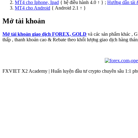
MT4 cho Iphone, Ipad
{ hệ điều hành 4.0 ↑ } ;
Hướng dẫn tải 
MT4 cho Android
{ Android 2.1 ↑ }
Mở tài khoản
Mở tài khoản giao dịch FOREX, GOLD
và các sản phẩm khác , 
thấp , thanh khoản cao & Rebate theo khối lượng giao dịch hàng thán
FXVIET X2 Academy | Huấn luyện đầu tư crypto chuyên sâu 1:1 phù 