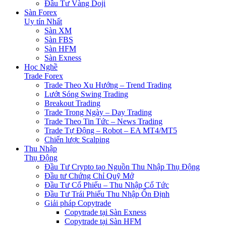
Đầu Tư Vàng Doji
Sàn Forex
Uy tín Nhất
Sàn XM
Sàn FBS
Sàn HFM
Sàn Exness
Học Nghề
Trade Forex
Trade Theo Xu Hướng – Trend Trading
Lướt Sóng Swing Trading
Breakout Trading
Trade Trong Ngày – Day Trading
Trade Theo Tin Tức – News Trading
Trade Tự Động – Robot – EA MT4/MT5
Chiến lược Scalping
Thu Nhập
Thụ Động
Đầu Tư Crypto tạo Nguồn Thu Nhập Thụ Động
Đầu tư Chứng Chỉ Quỹ Mở
Đầu Tư Cổ Phiếu – Thu Nhập Cổ Tức
Đầu Tư Trái Phiếu Thu Nhập Ổn Định
Giải pháp Copytrade
Copytrade tại Sàn Exness
Copytrade tại Sàn HFM