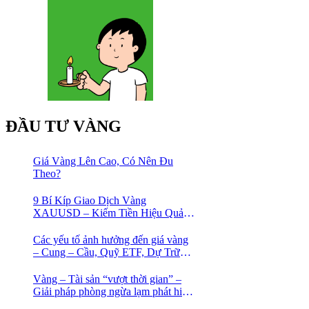
ĐẦU TƯ VÀNG
Giá Vàng Lên Cao, Có Nên Đu
Theo?
9 Bí Kíp Giao Dịch Vàng
XAUUSD – Kiếm Tiền Hiệu Quả
Cho Trader
Các yếu tố ảnh hưởng đến giá vàng
– Cung – Cầu, Quỹ ETF, Dự Trữ
Ngoại Hối
Vàng – Tài sản “vượt thời gian” –
Giải pháp phòng ngừa lạm phát hiệu
quả nhất