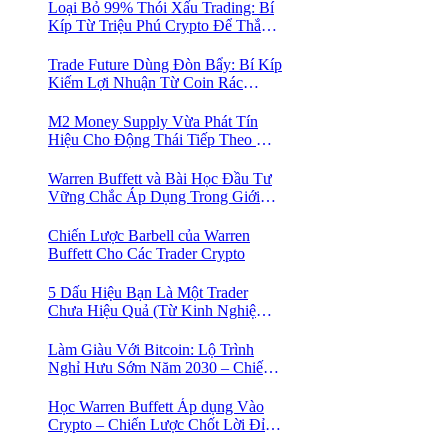
Loại Bỏ 99% Thói Xấu Trading: Bí
Kíp Từ Triệu Phú Crypto Để Thắng
Lớn!
Trade Future Dùng Đòn Bẩy: Bí Kíp
Kiếm Lợi Nhuận Từ Coin Rác
Trong Mùa Trâu | Chiến Lược Short
Bán Khống
M2 Money Supply Vừa Phát Tín
Hiệu Cho Động Thái Tiếp Theo Của
Bitcoin — Bí Mật Mà Các Bạn
Trader Đang Bỏ Lỡ! 🚀
Warren Buffett và Bài Học Đầu Tư
Vững Chắc Áp Dụng Trong Giới
Crypto
Chiến Lược Barbell của Warren
Buffett Cho Các Trader Crypto
5 Dấu Hiệu Bạn Là Một Trader
Chưa Hiệu Quả (Từ Kinh Nghiệm
Của Một Người Từng Như Thế)
Làm Giàu Với Bitcoin: Lộ Trình
Nghỉ Hưu Sớm Năm 2030 – Chiến
Lược Hành Động! 🚀
Học Warren Buffett Áp dụng Vào
Crypto – Chiến Lược Chốt Lời Đỉnh
Cao Trong Mùa Trâu!