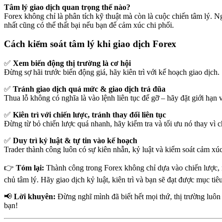
Tâm lý giao dịch quan trọng thế nào?
Forex không chỉ là phân tích kỹ thuật mà còn là cuộc chiến tâm lý. Ng
nhất cũng có thể thất bại nếu bạn để cảm xúc chi phối.
Cách kiểm soát tâm lý khi giao dịch Forex
✅
Xem biến động thị trường là cơ hội
Đừng sợ hãi trước biến động giá, hãy kiên trì với kế hoạch giao dịch.
✅
Tránh giao dịch quá mức & giao dịch trả đũa
Thua lỗ không có nghĩa là vào lệnh liên tục để gỡ – hãy đặt giới hạn 
✅
Kiên trì với chiến lược, tránh thay đổi liên tục
Đừng từ bỏ chiến lược quá nhanh, hãy kiểm tra và tối ưu nó thay vì 
✅
Duy trì kỷ luật & tự tin vào kế hoạch
Trader thành công luôn có sự kiên nhẫn, kỷ luật và kiểm soát cảm xúc
👉
Tóm lại:
Thành công trong Forex không chỉ dựa vào chiến lược,
chủ tâm lý. Hãy giao dịch kỷ luật, kiên trì và bạn sẽ đạt được mục tiê
📢
Lời khuyên:
Đừng nghĩ mình đã biết hết mọi thứ, thị trường luôn
bạn!