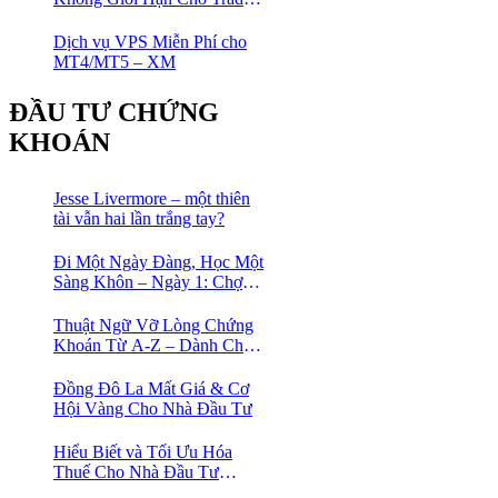
tại sàn XM
Dịch vụ VPS Miễn Phí cho
MT4/MT5 – XM
ĐẦU TƯ CHỨNG
KHOÁN
Jesse Livermore – một thiên
tài vẫn hai lần trắng tay?
Đi Một Ngày Đàng, Học Một
Sàng Khôn – Ngày 1: Chợ
Phố Cổ Istanbul
Thuật Ngữ Vỡ Lòng Chứng
Khoán Từ A-Z – Dành Cho
Người mới tìm hiểu
Đồng Đô La Mất Giá & Cơ
Hội Vàng Cho Nhà Đầu Tư
Hiểu Biết và Tối Ưu Hóa
Thuế Cho Nhà Đầu Tư
Chứng Khoán 📈