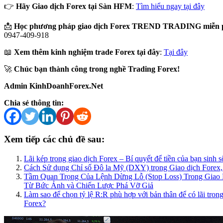
👉
Hãy Giao dịch Forex tại Sàn HFM
:
Tìm hiểu ngay tại đây
📩
Học phương pháp giao dịch Forex TREND TRADING miễn p
0947-409-918
📖
Xem thêm kinh nghiệm trade Forex tại đây
:
Tại đây
🚀
Chúc bạn thành công trong nghề Trading Forex!
Admin KinhDoanhForex.Net
Chia sẻ thông tin:
Xem tiếp các chủ đề sau:
Lãi kép trong giao dịch Forex – Bí quyết để tiền của bạn sinh s
Cách Sử dụng Chỉ số Đô la Mỹ (DXY) trong Giao dịch Forex,
Tầm Quan Trọng Của Lệnh Dừng Lỗ (Stop Loss) Trong Giao 
Từ Bức Ảnh và Chiến Lược Phá Vỡ Giả
Làm sao để chọn tỷ lệ R:R phù hợp với bản thân để có lãi trong
Forex?