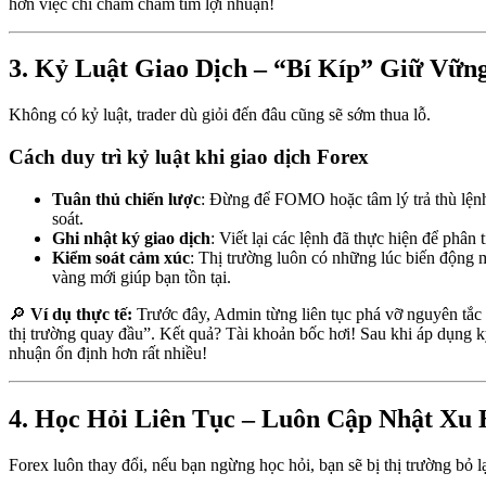
hơn việc chỉ chăm chăm tìm lợi nhuận!
3. Kỷ Luật Giao Dịch – “Bí Kíp” Giữ Vữn
Không có kỷ luật, trader dù giỏi đến đâu cũng sẽ sớm thua lỗ.
Cách duy trì kỷ luật khi giao dịch Forex
Tuân thủ chiến lược
: Đừng để FOMO hoặc tâm lý trả thù lện
soát.
Ghi nhật ký giao dịch
: Viết lại các lệnh đã thực hiện để phân 
Kiểm soát cảm xúc
: Thị trường luôn có những lúc biến động 
vàng mới giúp bạn tồn tại.
🔎
Ví dụ thực tế:
Trước đây, Admin từng liên tục phá vỡ nguyên tắc
thị trường quay đầu”. Kết quả? Tài khoản bốc hơi! Sau khi áp dụng kỷ
nhuận ổn định hơn rất nhiều!
4. Học Hỏi Liên Tục – Luôn Cập Nhật Xu
Forex luôn thay đổi, nếu bạn ngừng học hỏi, bạn sẽ bị thị trường bỏ lạ