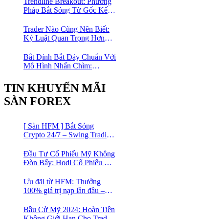
Trendline Breakout: Phương
Pháp Bắt Sóng Từ Gốc Kết
Hợp MA Và Bollinger Bands
Cho Trader Forex
Trader Nào Cũng Nên Biết:
Kỷ Luật Quan Trọng Hơn
Chỉ Báo “Xịn”
Bắt Đỉnh Bắt Đáy Chuẩn Với
Mô Hình Nhấn Chìm:
Phương Pháp Giao Dịch
Forex Đơn Giản Cho Mọi
TIN KHUYẾN MÃI
Trader
SÀN FOREX
[ Sàn HFM ] Bắt Sóng
Crypto 24/7 – Swing Trading
Đỉnh Cao Với Đòn Bẩy
1:1000
Đầu Tư Cổ Phiếu Mỹ Không
Đòn Bẩy: Hodl Cổ Phiếu Mỹ
Với HFM: Ít Tốn Công, Lợi
Nhuận Đều Đều | cổ phiếu
Ưu đãi từ HFM: Thưởng
CFD
100% giá trị nạp lần đầu –
Nạp 1 Được 2 – Chinh Phục
Thị Trường Ngay!
Bầu Cử Mỹ 2024: Hoàn Tiền
Không Giới Hạn Cho Trader