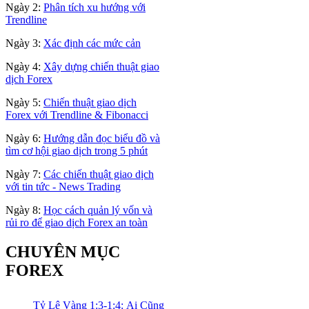
Ngày 2:
Phân tích xu hướng với
Trendline
Ngày 3:
Xác định các mức cản
Ngày 4:
Xây dựng chiến thuật giao
dịch Forex
Ngày 5:
Chiến thuật giao dịch
Forex với Trendline & Fibonacci
Ngày 6:
Hướng dẫn đọc biểu đồ và
tìm cơ hội giao dịch trong 5 phút
Ngày 7:
Các chiến thuật giao dịch
với tin tức - News Trading
Ngày 8:
Học cách quản lý vốn và
rủi ro để giao dịch Forex an toàn
CHUYÊN MỤC
FOREX
Tỷ Lệ Vàng 1:3-1:4: Ai Cũng