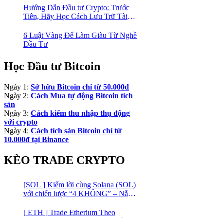
Hướng Dẫn Đầu tư Crypto: Trước
Tiên, Hãy Học Cách Lưu Trữ Tài
Sản An Toàn!
6 Luật Vàng Để Làm Giàu Từ Nghề
Đầu Tư
Học Đầu tư Bitcoin
Ngày 1:
Sở hữu Bitcoin chỉ từ 50.000đ
Ngày 2:
Cách Mua tự động Bitcoin tích
sản
Ngày 3:
Cách kiếm thu nhập thụ động
với crypto
Ngày 4:
Cách tích sản Bitcoin chỉ từ
10.000đ tại Binance
KÈO TRADE CRYPTO
[SOL ] Kiếm lời cùng Solana (SOL)
với chiến lược “4 KHÔNG” – Nắm
bắt kênh xu hướng & Chia vốn hợp
lý
[ ETH ] Trade Etherium Theo