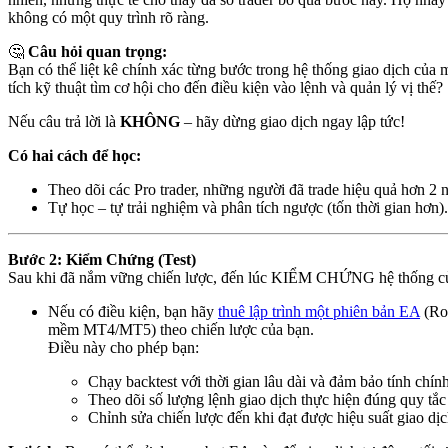
không có một quy trình rõ ràng.
🤔
Câu hỏi quan trọng:
Bạn có thể liệt kê chính xác từng bước trong hệ thống giao dịch củ
tích kỹ thuật tìm cơ hội cho đến điều kiện vào lệnh và quản lý vị thế?
Nếu câu trả lời là
KHÔNG
– hãy dừng giao dịch ngay lập tức!
Có hai cách để học:
Theo dõi các Pro trader, những người đã trade hiệu quả hơn 2 
Tự học – tự trải nghiệm và phân tích ngược (tốn thời gian hơn).
Bước 2: Kiểm Chứng (Test)
Sau khi đã nắm vững chiến lược, đến lúc KIỂM CHỨNG hệ thống c
Nếu có điều kiện, bạn hãy
thuê lập trình một phiên bản EA
(Rob
mềm MT4/MT5) theo chiến lược của bạn.
Điều này cho phép bạn:
Chạy backtest với thời gian lâu dài và đảm bảo tính chín
Theo dõi số lượng lệnh giao dịch thực hiện đúng quy tắc
Chỉnh sửa chiến lược đến khi đạt được hiệu suất giao dịch