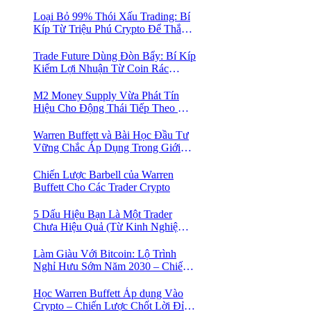
Mua Vào
Loại Bỏ 99% Thói Xấu Trading: Bí
Kíp Từ Triệu Phú Crypto Để Thắng
Lớn!
Trade Future Dùng Đòn Bẩy: Bí Kíp
Kiếm Lợi Nhuận Từ Coin Rác
Trong Mùa Trâu | Chiến Lược Short
Bán Khống
M2 Money Supply Vừa Phát Tín
Hiệu Cho Động Thái Tiếp Theo Của
Bitcoin — Bí Mật Mà Các Bạn
Trader Đang Bỏ Lỡ! 🚀
Warren Buffett và Bài Học Đầu Tư
Vững Chắc Áp Dụng Trong Giới
Crypto
Chiến Lược Barbell của Warren
Buffett Cho Các Trader Crypto
5 Dấu Hiệu Bạn Là Một Trader
Chưa Hiệu Quả (Từ Kinh Nghiệm
Của Một Người Từng Như Thế)
Làm Giàu Với Bitcoin: Lộ Trình
Nghỉ Hưu Sớm Năm 2030 – Chiến
Lược Hành Động! 🚀
Học Warren Buffett Áp dụng Vào
Crypto – Chiến Lược Chốt Lời Đỉnh