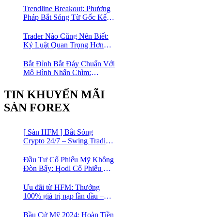
Trendline Breakout: Phương
Pháp Bắt Sóng Từ Gốc Kết
Hợp MA Và Bollinger Bands
Cho Trader Forex
Trader Nào Cũng Nên Biết:
Kỷ Luật Quan Trọng Hơn
Chỉ Báo “Xịn”
Bắt Đỉnh Bắt Đáy Chuẩn Với
Mô Hình Nhấn Chìm:
Phương Pháp Giao Dịch
Forex Đơn Giản Cho Mọi
TIN KHUYẾN MÃI
Trader
SÀN FOREX
[ Sàn HFM ] Bắt Sóng
Crypto 24/7 – Swing Trading
Đỉnh Cao Với Đòn Bẩy
1:1000
Đầu Tư Cổ Phiếu Mỹ Không
Đòn Bẩy: Hodl Cổ Phiếu Mỹ
Với HFM: Ít Tốn Công, Lợi
Nhuận Đều Đều | cổ phiếu
Ưu đãi từ HFM: Thưởng
CFD
100% giá trị nạp lần đầu –
Nạp 1 Được 2 – Chinh Phục
Thị Trường Ngay!
Bầu Cử Mỹ 2024: Hoàn Tiền