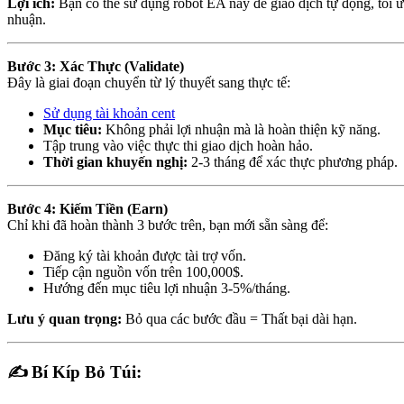
Lợi ích:
Bạn có thể sử dụng robot EA này để giao dịch tự động, tối ưu
nhuận.
Bước 3: Xác Thực (Validate)
Đây là giai đoạn chuyển từ lý thuyết sang thực tế:
Sử dụng tài khoản cent
Mục tiêu:
Không phải lợi nhuận mà là hoàn thiện kỹ năng.
Tập trung vào việc thực thi giao dịch hoàn hảo.
Thời gian khuyến nghị:
2-3 tháng để xác thực phương pháp.
Bước 4: Kiếm Tiền (Earn)
Chỉ khi đã hoàn thành 3 bước trên, bạn mới sẵn sàng để:
Đăng ký tài khoản được tài trợ vốn.
Tiếp cận nguồn vốn trên 100,000$.
Hướng đến mục tiêu lợi nhuận 3-5%/tháng.
Lưu ý quan trọng:
Bỏ qua các bước đầu = Thất bại dài hạn.
✍️ Bí Kíp Bỏ Túi: