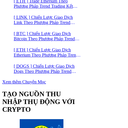
lý
[ ETH ] Trade Etherium Theo
Phương Pháp Trend Trading Kết
Hợp Mô Hình Giá 2 Đáy
[ LINK ] Chiến Lược Giao Dịch
Link Theo Phương Pháp Trend
Trading
[ BTC ] Chiến Lược Giao Dịch
Bitcoin Theo Phương Pháp Trend
Trading
[ ETH ] Chiến Lược Giao Dịch
Etherium Theo Phương Pháp Trend
Trading
[ DOGS ] Chiến Lược Giao Dịch
Dogs Theo Phương Pháp Trend
Trading – Đồng Crypto Mới Niêm
Yết trên Binance
Xem thêm Chuyên Mục
TẠO NGUỒN THU
NHẬP THỤ ĐỘNG VỚI
CRYPTO