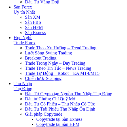
Đầu Tư Vàng Doji
Sàn Forex
Uy tín Nhất
Sàn XM
Sàn FBS
Sàn HFM
Sàn Exness
Học Nghề
Trade Forex
Trade Theo Xu Hướng – Trend Trading
Lướt Sóng Swing Trading
Breakout Trading
Trade Trong Ngày – Day Trading
Trade Theo Tin Tức – News Trading
Trade Tự Động – Robot – EA MT4/MT5
Chiến lược Scalping
Thu Nhập
Thụ Động
Đầu Tư Crypto tạo Nguồn Thu Nhập Thụ Động
Đầu tư Chứng Chỉ Quỹ Mở
Đầu Tư Cổ Phiếu – Thu Nhập Cổ Tức
Đầu Tư Trái Phiếu Thu Nhập Ổn Định
Giải pháp Copytrade
Copytrade tại Sàn Exness
Copytrade tại Sàn HFM