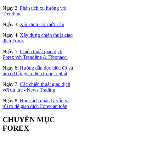
Ngày 2:
Phân tích xu hướng với
Trendline
Ngày 3:
Xác định các mức cản
Ngày 4:
Xây dựng chiến thuật giao
dịch Forex
Ngày 5:
Chiến thuật giao dịch
Forex với Trendline & Fibonacci
Ngày 6:
Hướng dẫn đọc biểu đồ và
tìm cơ hội giao dịch trong 5 phút
Ngày 7:
Các chiến thuật giao dịch
với tin tức - News Trading
Ngày 8:
Học cách quản lý vốn và
rủi ro để giao dịch Forex an toàn
CHUYÊN MỤC
FOREX