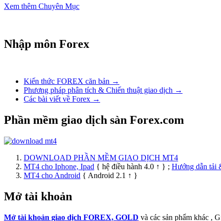
Xem thêm Chuyên Mục
Nhập môn Forex
Kiến thức FOREX căn bản →
Phương pháp phân tích & Chiến thuật giao dịch →
Các bài viết về Forex →
Phần mềm giao dịch sàn Forex.com
DOWNLOAD PHẦN MỀM GIAO DỊCH MT4
MT4 cho Iphone, Ipad
{ hệ điều hành 4.0 ↑ } ;
Hướng dẫn tải 
MT4 cho Android
{ Android 2.1 ↑ }
Mở tài khoản
Mở tài khoản giao dịch FOREX, GOLD
và các sản phẩm khác , 