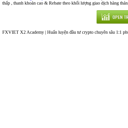
thấp , thanh khoản cao & Rebate theo khối lượng giao dịch hàng thán
FXVIET X2 Academy | Huấn luyện đầu tư crypto chuyên sâu 1:1 phù 