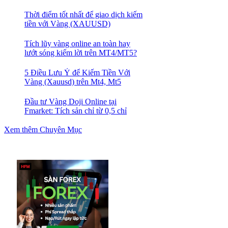
quả nhất
Thời điểm tốt nhất để giao dịch kiếm
tiền với Vàng (XAUUSD)
Tích lũy vàng online an toàn hay
lướt sóng kiếm lời trên MT4/MT5?
5 Điều Lưu Ý để Kiếm Tiền Với
Vàng (Xauusd) trên Mt4, Mt5
Đầu tư Vàng Doji Online tại
Fmarket: Tích sản chỉ từ 0,5 chỉ
Xem thêm Chuyên Mục