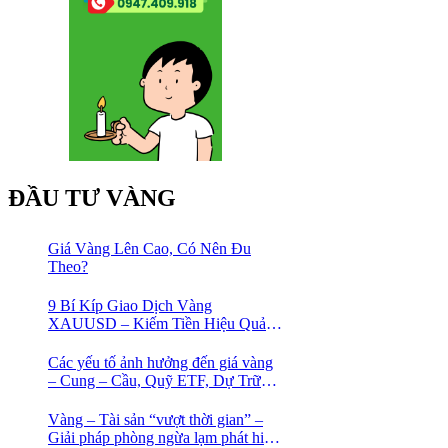
ĐẦU TƯ VÀNG
Giá Vàng Lên Cao, Có Nên Đu
Theo?
9 Bí Kíp Giao Dịch Vàng
XAUUSD – Kiếm Tiền Hiệu Quả
Cho Trader
Các yếu tố ảnh hưởng đến giá vàng
– Cung – Cầu, Quỹ ETF, Dự Trữ
Ngoại Hối
Vàng – Tài sản “vượt thời gian” –
Giải pháp phòng ngừa lạm phát hiệu