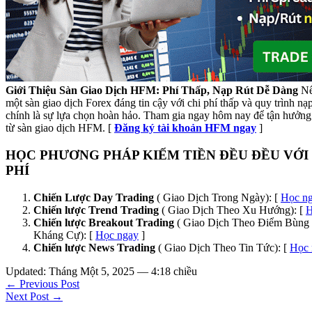
Giới Thiệu Sàn Giao Dịch HFM: Phí Thấp, Nạp Rút Dễ Dàng
Nế
một sàn giao dịch Forex đáng tin cậy với chi phí thấp và quy trình n
chính là sự lựa chọn hoàn hảo. Tham gia ngay hôm nay để tận hưởng 
từ sàn giao dịch HFM. [
Đăng ký tài khoản HFM ngay
]
HỌC PHƯƠNG PHÁP KIẾM TIỀN ĐỀU ĐỀU VỚI
PHÍ
Chiến Lược Day Trading
( Giao Dịch Trong Ngày): [
Học n
Chiến lược Trend Trading
( Giao Dịch Theo Xu Hướng): [
H
Chiến lược Breakout Trading
( Giao Dịch Theo Điểm Bùng 
Kháng Cự): [
Học ngay
]
Chiến lược News Trading
( Giao Dịch Theo Tin Tức): [
Học 
Updated: Tháng Một 5, 2025 — 4:18 chiều
← Previous Post
Next Post →