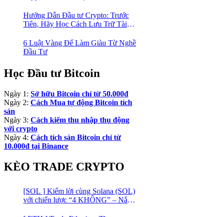
Cao Trong Mùa Trâu!
Hướng Dẫn Đầu tư Crypto: Trước
Tiên, Hãy Học Cách Lưu Trữ Tài
Sản An Toàn!
6 Luật Vàng Để Làm Giàu Từ Nghề
Đầu Tư
Học Đầu tư Bitcoin
Ngày 1:
Sở hữu Bitcoin chỉ từ 50.000đ
Ngày 2:
Cách Mua tự động Bitcoin tích
sản
Ngày 3:
Cách kiếm thu nhập thụ động
với crypto
Ngày 4:
Cách tích sản Bitcoin chỉ từ
10.000đ tại Binance
KÈO TRADE CRYPTO
[SOL ] Kiếm lời cùng Solana (SOL)
với chiến lược “4 KHÔNG” – Nắm
bắt kênh xu hướng & Chia vốn hợp