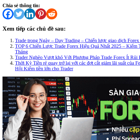
Chia sẻ thông tin:
Xem tiếp các chủ đề sau:
Trade trong Ngày – Day Trading – Chiến lược giao dịch Forex 
TOP 6 Chiến Lược Trade Forex Hiệu Quả Nhất 2025 – Kiếm 
Tháng
Trader Nghèo Vượt khó Với Phương Pháp Trade Forex Ít Rủi R
Thời Kỳ Tiền rẻ quay trở lại với các đợt cắt giảm lãi suất của
Hội Kiếm tiền lớn cho Trader