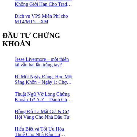
Không Giới Hạn Cho Trader
tại sàn XM
Dịch vụ VPS Miễn Phí cho
MT4/MT5 – XM
ĐẦU TƯ CHỨNG
KHOÁN
Jesse Livermore – một thiên
tài vẫn hai lần trắng tay?
Đi Một Ngày Đàng, Học Một
Sàng Khôn – Ngày 1: Chợ
Phố Cổ Istanbul
Thuật Ngữ Vỡ Lòng Chứng
Khoán Từ A-Z – Dành Cho
Người mới tìm hiểu
Đồng Đô La Mất Giá & Cơ
Hội Vàng Cho Nhà Đầu Tư
Hiểu Biết và Tối Ưu Hóa
Thuế Cho Nhà Đầu Tư