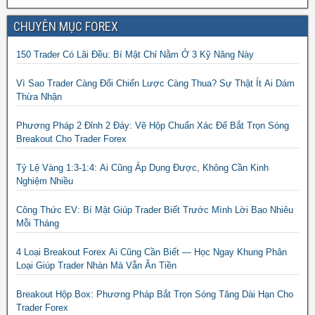
CHUYÊN MỤC FOREX
150 Trader Có Lãi Đều: Bí Mật Chỉ Nằm Ở 3 Kỹ Năng Này
Vì Sao Trader Càng Đổi Chiến Lược Càng Thua? Sự Thật Ít Ai Dám
Thừa Nhận
Phương Pháp 2 Đỉnh 2 Đáy: Vẽ Hộp Chuẩn Xác Để Bắt Trọn Sóng
Breakout Cho Trader Forex
Tỷ Lệ Vàng 1:3-1:4: Ai Cũng Áp Dụng Được, Không Cần Kinh
Nghiệm Nhiều
Công Thức EV: Bí Mật Giúp Trader Biết Trước Mình Lời Bao Nhiêu
Mỗi Tháng
4 Loại Breakout Forex Ai Cũng Cần Biết — Học Ngay Khung Phân
Loại Giúp Trader Nhàn Mà Vẫn Ăn Tiền
Breakout Hộp Box: Phương Pháp Bắt Trọn Sóng Tăng Dài Hạn Cho
Trader Forex