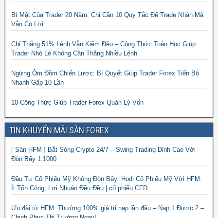
Bí Mật Của Trader 20 Năm: Chỉ Cần 10 Quy Tắc Để Trade Nhàn Mà
Vẫn Có Lời
Chỉ Thắng 51% Lệnh Vẫn Kiếm Đều – Công Thức Toán Học Giúp
Trader Nhỏ Lẻ Không Cần Thắng Nhiều Lệnh
Ngừng Ôm Đồm Chiến Lược: Bí Quyết Giúp Trader Forex Tiến Bộ
Nhanh Gấp 10 Lần
10 Công Thức Giúp Trader Forex Quản Lý Vốn
TIN KHUYẾN MÃI SÀN FOREX
[ Sàn HFM ] Bắt Sóng Crypto 24/7 – Swing Trading Đỉnh Cao Với
Đòn Bẩy 1:1000
Đầu Tư Cổ Phiếu Mỹ Không Đòn Bẩy: Hodl Cổ Phiếu Mỹ Với HFM:
Ít Tốn Công, Lợi Nhuận Đều Đều | cổ phiếu CFD
Ưu đãi từ HFM: Thưởng 100% giá trị nạp lần đầu – Nạp 1 Được 2 –
Chinh Phục Thị Trường Ngay!