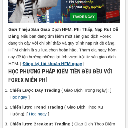
Giới Thiệu Sàn Giao Dịch HFM: Phí Thấp, Nạp Rút Dễ
Dàng
Nếu bạn đang tìm kiếm một sàn giao dịch Forex
đáng tin cậy với chi phí thấp và quy trình nạp rút dễ dàng,
HFM chính là sự lựa chọn hoàn hảo. Tham gia ngay hôm
nay để tận hưởng những lợi ích vượt trội từ sàn giao dịch
HFM. [
Đăng ký tài khoản HFM ngay
]
HỌC PHƯƠNG PHÁP KIẾM TIỀN ĐỀU ĐỀU VỚI
FOREX MIỄN PHÍ
Chiến Lược Day Trading
( Giao Dịch Trong Ngày): [
Học ngay
]
Chiến lược Trend Trading
( Giao Dịch Theo Xu
Hướng): [
Học ngay
]
Chiến lược Breakout Trading
( Giao Dịch Theo Điểm