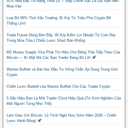
92% Nhà Đầu Tư Đang Thua Lỗ — Đây Chính Xác Là Lúc Bạn Nên
Mua Vào
Loại Bỏ 99% Thói Xấu Trading: Bí Kíp Từ Triệu Phú Crypto Để
Thắng Lớn!
Trade Future Dùng Đòn Bẩy: Bí Kíp Kiếm Lợi Nhuận Từ Coin Rác
Trong Mùa Trâu | Chiến Lược Short Bán Khống
M2 Money Supply Vừa Phát Tín Hiệu Cho Động Thái Tiếp Theo Của
Bitcoin — Bí Mật Mà Các Bạn Trader Đang Bỏ Lỡ!
Warren Buffett và Bài Học Đầu Tư Vững Chắc Áp Dụng Trong Giới
Crypto
Chiến Lược Barbell của Warren Buffett Cho Các Trader Crypto
5 Dấu Hiệu Bạn Là Một Trader Chưa Hiệu Quả (Từ Kinh Nghiệm Của
Một Người Từng Như Thế)
Làm Giàu Với Bitcoin: Lộ Trình Nghỉ Hưu Sớm Năm 2030 – Chiến
Lược Hành Động!