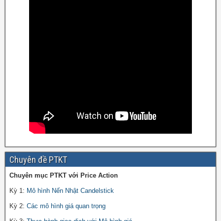
Chuyên đề PTKT
Chuyên mục PTKT với Price Action
Kỳ 1:
Mô hình Nến Nhật Candelstick
Kỳ 2:
Các mô hình giá quan trọng