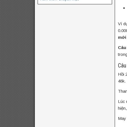
Ví d
0.00
mới 
Câu
tron
Câu
Hồi 
48k.
Tham
Lúc 
hiện,
May 