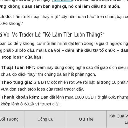
ng không quan tâm bạn nghĩ gì, nó chỉ làm điều nó muốn.
ch đố:
Lần tới khi bạn thấy một “cây nến hoàn hảo” trên chart, bạn c
00% không?
Cá Voi Vs Trader Lẻ: “Kẻ Lắm Tiền Luôn Thắng?”
bạn có để ý không, cứ mỗi lần mình đặt lệnh xong là giá đi ngược 
g phải xui xẻo đâu, mà là
cá voi – đám nhà đầu tư tổ chức – đan
 stop loss” của bạn!
Thuật toán HFT:
Đám này dùng công nghệ cao để giao dịch siêu 
chưa kịp click “buy” thì chúng đã ăn hết phần ngon.
Thao túng giá:
Giá BTC đột nhiên rớt 5% rồi bật lại trong 10 phút
vừa dọn sạch stop loss của retail trader đấy.
Thanh khoản kém:
Bạn đặt lệnh mua 1000 USDT ở giá 60k, nhưng
khớp lệnh ở 60.2k vì “trượt giá”.
Kết Quả V
Đối Tượng
Công Cụ
Ưu Thế
L