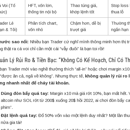
 Voi (Tổ
HFT, vốn lớn,
Thao túng giá,
Stop loss 
hức)
thông tin nội bộ
khớp lệnh tốt
thua lỗ
ader Lẻ
Phân tích chart,
Chậm hơn, dễ bị
Thường th
ạn & Tôi)
vốn nhỏ
trượt giá
ngắn hạn
hước sao nổi:
Nhiều bạn Trader cứ nghĩ mình thông minh hơn thị t
 thật ra cá voi chỉ cần một cái “vẫy đuôi” là bạn toi rồi!
Quản Lý Rủi Ro & Tiền Bạc: “Không Có Kế Hoạch, Chỉ Có Th
bạn Trader mới vào nghề thường thích “all-in” hoặc chơi margin x10,
 “được ăn cả, ngã về không”. Nhưng thực tế,
không quản lý rủi ro 
g nhanh nhất để cháy tài khoản.
Dùng đòn bẩy quá tay:
Margin x10 mà giá rớt 10%, bạn mất hết. V
altcoin như SOL rớt từ 200$ xuống 20$ hồi 2022, ai chơi đòn bẩy ca
phim”.
Đặt lệnh quá tay:
Đổ 50% vốn vào một lệnh duy nhất? Một lần thu
nửa gia tài!