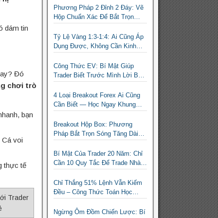
Phương Pháp 2 Đỉnh 2 Đáy: Vẽ
Hộp Chuẩn Xác Để Bắt Trọn
Sóng Breakout Cho Trader Forex
ó dám tin
Tỷ Lệ Vàng 1:3-1:4: Ai Cũng Áp
Dụng Được, Không Cần Kinh
Nghiệm Nhiều
Công Thức EV: Bí Mật Giúp
ngay? Đó
Trader Biết Trước Mình Lời Bao
Nhiêu Mỗi Tháng
g chơi trò
4 Loại Breakout Forex Ai Cũng
Cần Biết — Học Ngay Khung
Phân Loại Giúp Trader Nhàn Mà
nhanh, bạn
Vẫn Ăn Tiền
Breakout Hộp Box: Phương
Pháp Bắt Trọn Sóng Tăng Dài
? Cá voi
Hạn Cho Trader Forex
Bí Mật Của Trader 20 Năm: Chỉ
Cần 10 Quy Tắc Để Trade Nhàn
 thực tế
Mà Vẫn Có Lời
Chỉ Thắng 51% Lệnh Vẫn Kiếm
Đều – Công Thức Toán Học
ới Trader
Giúp Trader Nhỏ Lẻ Không Cần
ẻ
Thắng Nhiều Lệnh
Ngừng Ôm Đồm Chiến Lược: Bí