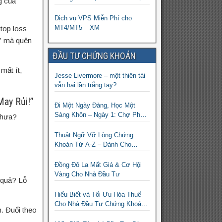
ng của
sàn XM
Dịch vụ VPS Miễn Phí cho
MT4/MT5 – XM
top loss
i” mà quên
ĐẦU TƯ CHỨNG KHOÁN
mất ít,
Jesse Livermore – một thiên tài
vẫn hai lần trắng tay?
May Rủi!”
Đi Một Ngày Đàng, Học Một
Sàng Khôn – Ngày 1: Chợ Phố
chưa?
Cổ Istanbul
Thuật Ngữ Vỡ Lòng Chứng
Khoán Từ A-Z – Dành Cho
Người mới tìm hiểu
Đồng Đô La Mất Giá & Cơ Hội
Vàng Cho Nhà Đầu Tư
 quả? Lỗ
Hiểu Biết và Tối Ưu Hóa Thuế
Cho Nhà Đầu Tư Chứng Khoán
. Đuổi theo