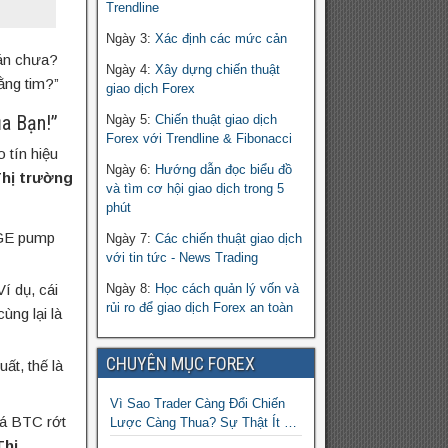
Trendline
Ngày 3:
Xác định các mức cản
án chưa?
Ngày 4:
Xây dựng chiến thuật
ằng tim?”
giao dịch Forex
ủa Bạn!”
Ngày 5:
Chiến thuật giao dịch
Forex với Trendline & Fibonacci
 tín hiệu
Ngày 6:
Hướng dẫn đọc biểu đồ
hị trường
và tìm cơ hội giao dịch trong 5
phút
OGE pump
Ngày 7:
Các chiến thuật giao dịch
với tin tức - News Trading
í dụ, cái
Ngày 8:
Học cách quản lý vốn và
rủi ro để giao dịch Forex an toàn
ùng lại là
CHUYÊN MỤC FOREX
ất, thế là
Vì Sao Trader Càng Đổi Chiến
iá BTC rớt
Lược Càng Thua? Sự Thật Ít Ai
Dám Thừa Nhận
Thị