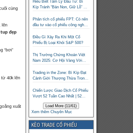
Hiểu Biết Tâm Lý Đầu Tư: Bí
Kíp Tránh “Bán Non, Giữ Lỗ” Để
cuối cùng
Thành Công Trên Thị Trường
Chứng Khoán
Phân tích cổ phiếu FPT: Có nên
 lên
đầu tư vào cổ phiếu công nghệ
Việt Nam?
etup đẹp
Điều Gì Xảy Ra Khi Một Cổ
Phiếu Bị Loại Khỏi S&P 500?
g “bơi”
Thị Trường Chứng Khoán Việt
Nam 2025: Cơ Hội Vàng Với
ETF Theo Chỉ Số Index
Trading in the Zone: Bí Kíp Đạt
 từ 40k lên
Cảnh Giới Thượng Thừa Trong
Đầu Tư Chứng Khoán
Chiến Lược Giao Dịch Cổ Phiếu
Vượt 52 Tuần Cao Nhất | 52
Week High | Stock Screener
ngoằng xuất
Load More (11/61)
Xem thêm Chuyên Mục
KÈO TRADE CỔ PHIẾU