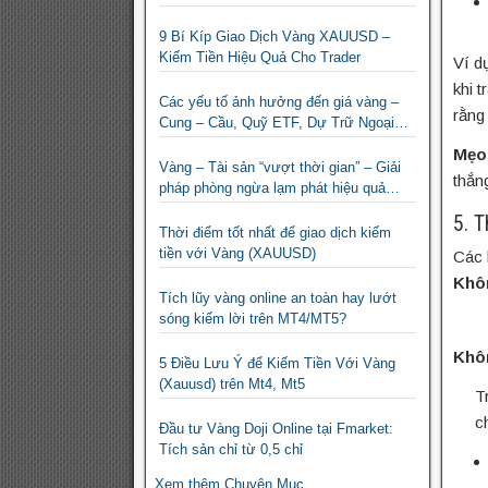
9 Bí Kíp Giao Dịch Vàng XAUUSD –
Kiếm Tiền Hiệu Quả Cho Trader
Ví d
khi 
Các yếu tố ảnh hưởng đến giá vàng –
rằng
Cung – Cầu, Quỹ ETF, Dự Trữ Ngoại
Hối
Mẹo
Vàng – Tài sản “vượt thời gian” – Giải
thắng
pháp phòng ngừa lạm phát hiệu quả
nhất
5. 
Thời điểm tốt nhất để giao dịch kiếm
tiền với Vàng (XAUUSD)
Các 
Khôn
Tích lũy vàng online an toàn hay lướt
sóng kiếm lời trên MT4/MT5?
Khô
5 Điều Lưu Ý để Kiếm Tiền Với Vàng
(Xauusd) trên Mt4, Mt5
T
c
Đầu tư Vàng Doji Online tại Fmarket:
Tích sản chỉ từ 0,5 chỉ
Xem thêm Chuyên Mục