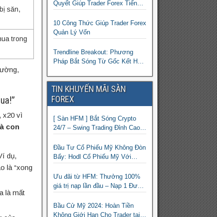
Quyết Giúp Trader Forex Tiến
bị săn,
Bộ Nhanh Gấp 10 Lần
10 Công Thức Giúp Trader Forex
Quản Lý Vốn
ua trong
Trendline Breakout: Phương
Pháp Bắt Sóng Từ Gốc Kết Hợp
rường,
MA Và Bollinger Bands Cho
Trader Forex
TIN KHUYẾN MÃI SÀN
FOREX
ua!”
 x20 vì
[ Sàn HFM ] Bắt Sóng Crypto
là con
24/7 – Swing Trading Đỉnh Cao
Với Đòn Bẩy 1:1000
Đầu Tư Cổ Phiếu Mỹ Không Đòn
í dụ,
Bẩy: Hodl Cổ Phiếu Mỹ Với
HFM: Ít Tốn Công, Lợi Nhuận
o là “xong
Đều Đều | cổ phiếu CFD
Ưu đãi từ HFM: Thưởng 100%
giá trị nạp lần đầu – Nạp 1 Được
a là mất
2 – Chinh Phục Thị Trường
Ngay!
Bầu Cử Mỹ 2024: Hoàn Tiền
Không Giới Hạn Cho Trader tại