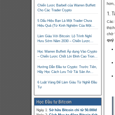
hơn,
Chiến Lược Barbell của Warren Buffett
Cho Các Trader Crypto
1. 
5 Dấu Hiệu Bạn Là Một Trader Chưa
Các 
Hiệu Quả (Từ Kinh Nghiệm Của Một
thịc
Người Từng Như Thế)
chờ 
Làm Giàu Với Bitcoin: Lộ Trình Nghỉ
quỷ 
Hưu Sớm Năm 2030 – Chiến Lược
Hành Động!
Học Warren Buffett Áp dụng Vào Crypto
– Chiến Lược Chốt Lời Đỉnh Cao Trong
Mùa Trâu!
Hướng Dẫn Đầu tư Crypto: Trước Tiên,
Hãy Học Cách Lưu Trữ Tài Sản An
Toàn!
6 Luật Vàng Để Làm Giàu Từ Nghề Đầu
Tư
Học Đầu tư Bitcoin
Ngày 1:
Sở hữu Bitcoin chỉ từ 50.000đ
Ngày 2:
Cách Mua tự động Bitcoin tích