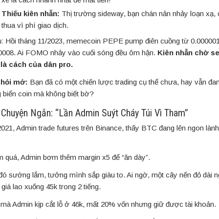
Thiếu kiên nhẫn:
Thị trường sideway, bạn chán nản nhảy loạn xạ, 
thua vì phí giao dịch.
ụ: Hồi tháng 11/2023, memecoin PEPE pump điên cuồng từ 0.000001
0008. Ai FOMO nhảy vào cuối sóng đều ôm hận.
Kiên nhẫn chờ s
là cách của dân pro.
 hỏi mở:
Bạn đã có một chiến lược trading cụ thể chưa, hay vẫn đan
g biển coin mà không biết bờ?
 Chuyện Ngắn: “Lần Admin Suýt Cháy Túi Vì Tham”
2021, Admin trade futures trên Binance, thấy BTC đang lên ngon lành
 quá, Admin bơm thêm margin x5 để “ăn dày”.
đó sướng lắm, tưởng mình sắp giàu to. Ai ngờ, một cây nến đỏ dài 
 giá lao xuống 45k trong 2 tiếng.
mà Admin kịp cắt lỗ ở 46k, mất 20% vốn nhưng giữ được tài khoản.