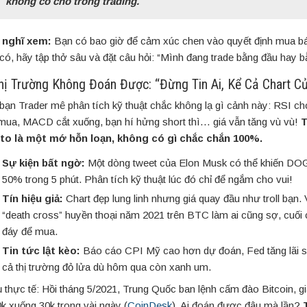
không có chỗ trong trading.
 nghĩ xem:
Bạn có bao giờ để cảm xúc chen vào quyết định mua b
có, hãy tập thở sâu và đặt câu hỏi: “Mình đang trade bằng đầu hay b
Thị Trường Không Đoán Được: “Đừng Tin Ai, Kể Cả Chart C
bạn Trader mê phân tích kỹ thuật chắc không lạ gì cảnh này: RSI cho
mua, MACD cắt xuống, bạn hí hửng short thì… giá vẫn tăng vù vù!
T
to là một mớ hỗn loạn, không có gì chắc chắn 100%.
Sự kiện bất ngờ:
Một dòng tweet của Elon Musk có thể khiến D
50% trong 5 phút. Phân tích kỹ thuật lúc đó chỉ để ngắm cho vui!
Tín hiệu giả:
Chart đẹp lung linh nhưng giá quay đầu như troll bạn. V
“death cross” huyền thoại năm 2021 trên BTC làm ai cũng sợ, cuối c
đáy để mua.
Tin tức lật kèo:
Báo cáo CPI Mỹ cao hơn dự đoán, Fed tăng lãi su
cả thị trường đỏ lửa dù hôm qua còn xanh um.
ụ thực tế: Hồi tháng 5/2021, Trung Quốc ban lệnh cấm đào Bitcoin, g
0k xuống 30k trong vài ngày (
CoinDesk
). Ai đoán được đâu mà lần?