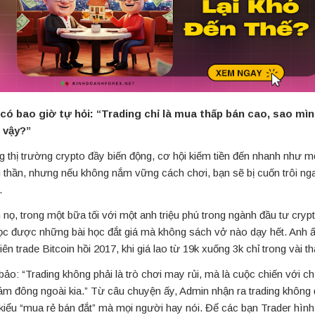
có bao giờ tự hỏi: “Trading chỉ là mua thấp bán cao, sao mì
 vậy?”
g thị trường crypto đầy biến động, cơ hội kiếm tiền đến nhanh như m
 thần, nhưng nếu không nắm vững cách chơi, bạn sẽ bị cuốn trôi ng
.
nọ, trong một bữa tối với một anh triệu phú trong ngành đầu tư cryp
ọc được những bài học đắt giá mà không sách vở nào dạy hết. Anh ấ
iên trade Bitcoin hồi 2017, khi giá lao từ 19k xuống 3k chỉ trong vài t
bảo: “Trading không phải là trò chơi may rủi, mà là cuộc chiến với c
ám đông ngoài kia.” Từ câu chuyện ấy, Admin nhận ra trading không
kiểu “mua rẻ bán đắt” mà mọi người hay nói. Để các bạn Trader hình