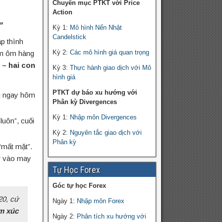
Chuyên mục PTKT với Price
Action
”
Kỳ 1:
Mô hình Nến Nhật
Candelstick
ập thình
Kỳ 2:
Các mô hình giá quan trọng
lam ôm hàng
 – hai con
Kỳ 3:
Thực hành giao dịch với Mô
hình giá
PTKT dự báo xu hướng với
ồi ngay hôm
Phân kỳ Divergences
Kỳ 1:
Nhập môn Divergences
luôn”, cuối
Kỳ 2:
Nguyên tắc giao dịch với
Phân kỳ
“mất mặt”.
hờ vào may
Tự Học Forex
Góc tự học Forex
20, cứ
Ngày 1:
Nhập môn Forex
m xúc
Ngày 2:
Phân tích xu hướng với