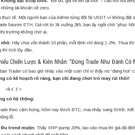
Không đặt stop loss:
“Để đó, giá sẽ lên lại thôi” – câu nói nổi tiế
những tài khoản về zero.
ụ thực tế: Một người bạn của Admin từng đốt 5k USDT vì không đặt s
trade futures ETH. Giá rớt từ 3k xuống 2k5, bạn ấy ngồi chờ “phục hồ
 thị trường không chờ ai.
 nhỏ:
Hãy chia vốn thành 10 phần, mỗi lệnh chỉ dùng 1-2%. Thua thì 
 thì tích lũy dần.
Thiếu Chiến Lược & Kiên Nhẫn: “Đừng Trade Như Đánh Cờ 
bạn Trader có bao giờ nhảy vào một coin chỉ vì thấy nó “đang hot” 
g có kế hoạch rõ ràng, bạn chỉ đang chơi trò may rủi thôi!
<liイド>
ng có hệ thống:
rade theo cảm hứng, hôm nay thích BTC, mai nhảy sang SHIB. Kết
hồng lỗ.
Đu trend muộn:
Thấy XRP pump 20%, lao vào mua thì giá đã đỉnh
xe là cách nhanh nhất để mất tiền!