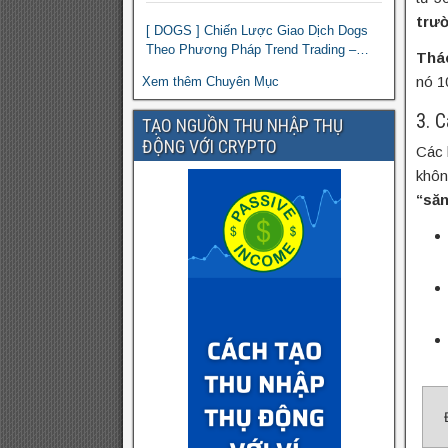
trườ
[ DOGS ] Chiến Lược Giao Dịch Dogs
Theo Phương Pháp Trend Trading –
Thá
Đồng Crypto Mới Niêm Yết trên Binance
nó 1
Xem thêm Chuyên Mục
3. 
TẠO NGUỒN THU NHẬP THỤ
ĐỘNG VỚI CRYPTO
Các 
khôn
“săn