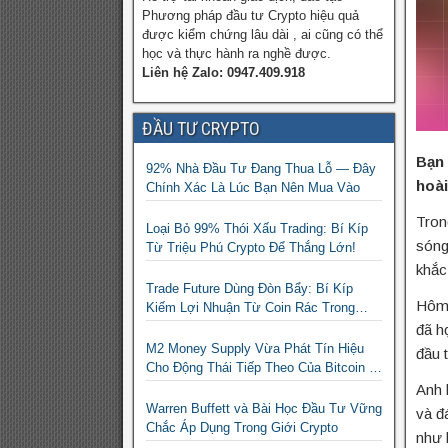
Phương pháp đầu tư Crypto hiệu quả
được kiểm chứng lâu dài , ai cũng có thể
học và thực hành ra nghề được.
Liên hệ Zalo: 0947.409.918
ĐẦU TƯ CRYPTO
Bạn 
92% Nhà Đầu Tư Đang Thua Lỗ — Đây
hoài
Chính Xác Là Lúc Bạn Nên Mua Vào
Tron
Loại Bỏ 99% Thói Xấu Trading: Bí Kíp
sóng
Từ Triệu Phú Crypto Để Thắng Lớn!
khắc
Trade Future Dùng Đòn Bẩy: Bí Kíp
Hôm 
Kiếm Lợi Nhuận Từ Coin Rác Trong
Mùa Trâu | Chiến Lược Short Bán
đã h
Khống
M2 Money Supply Vừa Phát Tín Hiệu
đầu t
Cho Động Thái Tiếp Theo Của Bitcoin —
Bí Mật Mà Các Bạn Trader Đang Bỏ Lỡ!
Anh 
Warren Buffett và Bài Học Đầu Tư Vững
và đ
Chắc Áp Dụng Trong Giới Crypto
như 