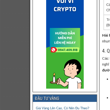
Cá
C
Tr
(B
Hài 
nhưng
4. 
Các 
nghĩ
đườn
ĐẦU TƯ VÀNG
Giá Vàng Lên Cao, Có Nên Đu Theo?