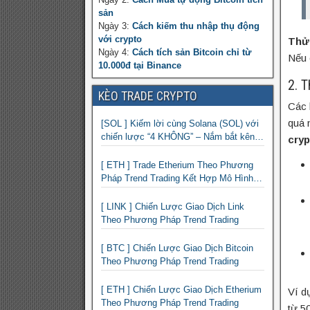
sản
Ngày 3:
Cách kiếm thu nhập thụ động
với crypto
Thử
Ngày 4:
Cách tích sản Bitcoin chỉ từ
Nếu 
10.000đ tại Binance
2. 
KÈO TRADE CRYPTO
Các 
quá 
[SOL ] Kiếm lời cùng Solana (SOL) với
chiến lược “4 KHÔNG” – Nắm bắt kênh
cryp
xu hướng & Chia vốn hợp lý
[ ETH ] Trade Etherium Theo Phương
Pháp Trend Trading Kết Hợp Mô Hình
Giá 2 Đáy
[ LINK ] Chiến Lược Giao Dịch Link
Theo Phương Pháp Trend Trading
[ BTC ] Chiến Lược Giao Dịch Bitcoin
Theo Phương Pháp Trend Trading
[ ETH ] Chiến Lược Giao Dịch Etherium
Ví d
Theo Phương Pháp Trend Trading
từ 5