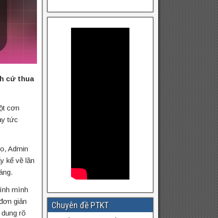
nh cứ thua
ột cơn
ay tức
to, Admin
y kể về lần
háng.
hính mình
 đơn giản
Chuyên đề PTKT
 dung rõ