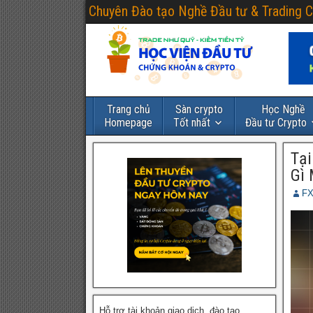
Chuyên Đào tạo Nghề Đầu tư & Trading C
Trang chủ
Sàn crypto
Học Nghề
Homepage
Tốt nhất
Đầu tư Crypto
Tại
Gì 
FX
Hỗ trợ tài khoản giao dịch, đào tạo