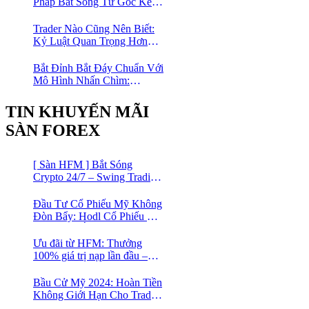
Pháp Bắt Sóng Từ Gốc Kết
Hợp MA Và Bollinger Bands
Cho Trader Forex
Trader Nào Cũng Nên Biết:
Kỷ Luật Quan Trọng Hơn
Chỉ Báo “Xịn”
Bắt Đỉnh Bắt Đáy Chuẩn Với
Mô Hình Nhấn Chìm:
Phương Pháp Giao Dịch
Forex Đơn Giản Cho Mọi
TIN KHUYẾN MÃI
Trader
SÀN FOREX
[ Sàn HFM ] Bắt Sóng
Crypto 24/7 – Swing Trading
Đỉnh Cao Với Đòn Bẩy
1:1000
Đầu Tư Cổ Phiếu Mỹ Không
Đòn Bẩy: Hodl Cổ Phiếu Mỹ
Với HFM: Ít Tốn Công, Lợi
Nhuận Đều Đều | cổ phiếu
Ưu đãi từ HFM: Thưởng
CFD
100% giá trị nạp lần đầu –
Nạp 1 Được 2 – Chinh Phục
Thị Trường Ngay!
Bầu Cử Mỹ 2024: Hoàn Tiền
Không Giới Hạn Cho Trader
tại sàn XM