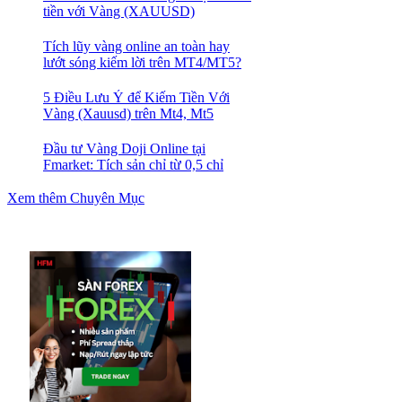
tiền với Vàng (XAUUSD)
Tích lũy vàng online an toàn hay
lướt sóng kiếm lời trên MT4/MT5?
5 Điều Lưu Ý để Kiếm Tiền Với
Vàng (Xauusd) trên Mt4, Mt5
Đầu tư Vàng Doji Online tại
Fmarket: Tích sản chỉ từ 0,5 chỉ
Xem thêm Chuyên Mục