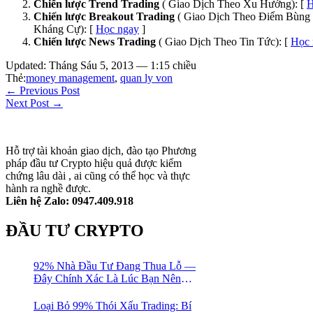
Chiến lược Trend Trading
( Giao Dịch Theo Xu Hướng): [
H
Chiến lược Breakout Trading
( Giao Dịch Theo Điểm Bùng 
Kháng Cự): [
Học ngay
]
Chiến lược News Trading
( Giao Dịch Theo Tin Tức): [
Học 
Updated: Tháng Sáu 5, 2013 — 1:15 chiều
Thẻ:
money management
,
quan ly von
← Previous Post
Next Post →
Hỗ trợ tài khoản giao dịch, đào tạo Phương
pháp đầu tư Crypto hiệu quả được kiểm
chứng lâu dài , ai cũng có thể học và thực
hành ra nghề được.
Liên hệ Zalo: 0947.409.918
ĐẦU TƯ CRYPTO
92% Nhà Đầu Tư Đang Thua Lỗ —
Đây Chính Xác Là Lúc Bạn Nên
Mua Vào
Loại Bỏ 99% Thói Xấu Trading: Bí