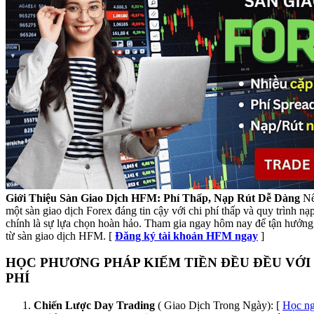
Giới Thiệu Sàn Giao Dịch HFM: Phí Thấp, Nạp Rút Dễ Dàng
Nế
một sàn giao dịch Forex đáng tin cậy với chi phí thấp và quy trình n
chính là sự lựa chọn hoàn hảo. Tham gia ngay hôm nay để tận hưởng 
từ sàn giao dịch HFM. [
Đăng ký tài khoản HFM ngay
]
HỌC PHƯƠNG PHÁP KIẾM TIỀN ĐỀU ĐỀU VỚI
PHÍ
Chiến Lược Day Trading
( Giao Dịch Trong Ngày): [
Học n