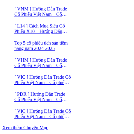
[ VNM ] Hướng Dẫn Trade
Cổ Phiếu Việt Nam – Cổ
phiếu Vinamilk (VNM)
[ L14 ] Cách Mua Siêu Cổ
Phiếu X10 – Hướng Dẫn
Trade Cổ Phiếu Việt Nam –
Cổ phiếu BĐS Licogi 14
Top 5 cổ phiếu tích sản tiềm
năng năm 2024-2025
[ VHM ] Hướng Dẫn Trade
Cổ Phiếu Việt Nam – Cổ
phiếu BĐS VINHOMES
[ VIC ] Hướng Dẫn Trade Cổ
Phiếu Việt Nam – Cổ phiếu
VIC
[ PDR ] Hướng Dẫn Trade
Cổ Phiếu Việt Nam – Cổ
phiếu BĐS Phát Đạt (PDR)
[ VIC ] Hướng Dẫn Trade Cổ
Phiếu Việt Nam – Cổ phiếu
Vingroup (VIC)
Xem thêm Chuyên Mục