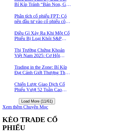
Bí Kíp Tránh “Bán Non, Giữ
Lỗ” Để Thành Công Trên
Thị Trường Chứng Khoán
Phân tích cổ phiếu FPT: Có
nên đầu tư vào cổ phiếu công
nghệ Việt Nam?
Điều Gì Xảy Ra Khi Một Cổ
Phiếu Bị Loại Khỏi S&P
500?
Thị Trường Chứng Khoán
Việt Nam 2025: Cơ Hội
Vàng Với ETF Theo Chỉ Số
Index 🤑
Trading in the Zone: Bí Kíp
Đạt Cảnh Giới Thượng Thừa
Trong Đầu Tư Chứng Khoán
Chiến Lược Giao Dịch Cổ
Phiếu Vượt 52 Tuần Cao
Nhất | 52 Week High | Stock
Screener
Load More (11/61)
Xem thêm Chuyên Mục
KÈO TRADE CỔ
PHIẾU