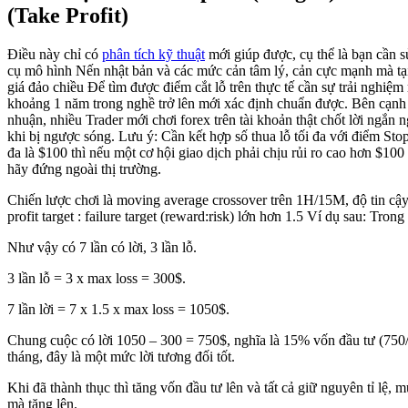
(Take Profit)
Điều này chỉ có
phân tích kỹ thuật
mới giúp được, cụ thể là bạn cần 
cụ mô hình Nến nhật bản và các mức cản tâm lý, cản cực mạnh mà tại 
giá đảo chiều Để tìm được điểm cắt lỗ trên thực tế cần sự trải nghiệm 
khoảng 1 năm trong nghề trở lên mới xác định chuẩn được. Bên cạnh đ
nhuận, nhiều Trader mới chơi forex trên tài khoản thật chốt lời ngắn n
khi bị ngược sóng. Lưu ý: Cần kết hợp số thua lỗ tối đa với điểm Stop
đa là $100 thì nếu một cơ hội giao dịch phải chịu rủi ro cao hơn $100
hãy đứng ngoài thị trường.
Chiến lược chơi là moving average crossover trên 1H/15M, độ tin cậy
profit target : failure target (reward:risk) lớn hơn 1.5 Ví dụ sau: Tron
Như vậy có 7 lần có lời, 3 lần lỗ.
3 lần lỗ = 3 x max loss = 300$.
7 lần lời = 7 x 1.5 x max loss = 1050$.
Chung cuộc có lời 1050 – 300 = 750$, nghĩa là 15% vốn đầu tư (750
tháng, đây là một mức lời tương đối tốt.
Khi đã thành thục thì tăng vốn đầu tư lên và tất cả giữ nguyên tỉ lệ, m
mà tăng lên.