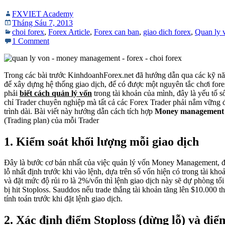
FXVIET Academy
Tháng Sáu 7, 2013
choi forex
,
Forex Article
,
Forex can ban
,
giao dich forex
,
Quan ly 
1 Comment
Trong các bài trước KinhdoanhForex.net đã hướng dẫn qua các kỹ năn
để xây dựng hệ thống giao dịch, để có được một nguyên tắc chơi fore
phải
biết cách quản lý vốn
trong tài khoản của mình, đây là yếu tố 
chỉ Trader chuyên nghiệp mà tất cả các Forex Trader phải nắm vững đ
trình dài. Bài viết này hướng dẫn cách tích hợp
Money management
(Trading plan) của mỗi Trader
1. Kiểm soát khối lượng mỗi giao dịch
Đây là bước cơ bản nhất của việc quản lý vốn Money Management, đó 
lỗ nhất định trước khi vào lệnh, dựa trên số vốn hiện có trong tài kho
và đặt mức độ rủi ro là 2%/vốn thì lệnh giao dịch này sẽ dự phòng tố
bị hit Stoploss. Sauddos nếu trade thắng tài khoản tăng lên $10.000 t
tính toán trước khi đặt lệnh giao dịch.
2. Xác định điểm Stoploss (dừng lỗ) và điểm