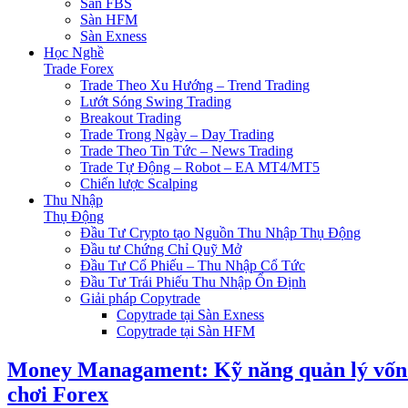
Sàn FBS
Sàn HFM
Sàn Exness
Học Nghề
Trade Forex
Trade Theo Xu Hướng – Trend Trading
Lướt Sóng Swing Trading
Breakout Trading
Trade Trong Ngày – Day Trading
Trade Theo Tin Tức – News Trading
Trade Tự Động – Robot – EA MT4/MT5
Chiến lược Scalping
Thu Nhập
Thụ Động
Đầu Tư Crypto tạo Nguồn Thu Nhập Thụ Động
Đầu tư Chứng Chỉ Quỹ Mở
Đầu Tư Cổ Phiếu – Thu Nhập Cổ Tức
Đầu Tư Trái Phiếu Thu Nhập Ổn Định
Giải pháp Copytrade
Copytrade tại Sàn Exness
Copytrade tại Sàn HFM
Money Managament: Kỹ năng quản lý vốn
chơi Forex