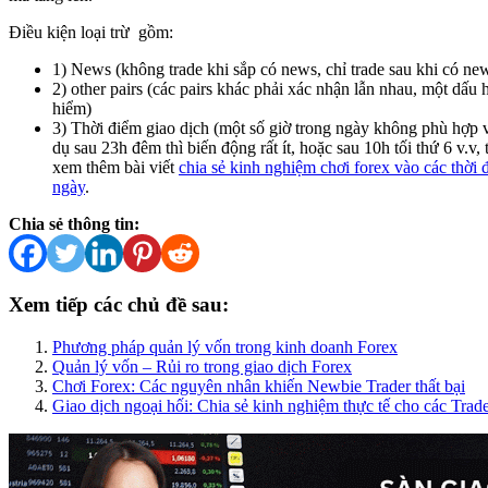
Điều kiện loại trừ gồm:
1) News (không trade khi sắp có news, chỉ trade sau khi có news
2) other pairs (các pairs khác phải xác nhận lẫn nhau, một dấu
hiểm)
3) Thời điểm giao dịch (một số giờ trong ngày không phù hợp v
dụ sau 23h đêm thì biến động rất ít, hoặc sau 10h tối thứ 6 v.v, 
xem thêm bài viết
chia sẻ kinh nghiệm chơi forex vào các thời 
ngày
.
Chia sẻ thông tin:
Xem tiếp các chủ đề sau:
Phương pháp quản lý vốn trong kinh doanh Forex
Quản lý vốn – Rủi ro trong giao dịch Forex
Chơi Forex: Các nguyên nhân khiến Newbie Trader thất bại
Giao dịch ngoại hối: Chia sẻ kinh nghiệm thực tế cho các Trade