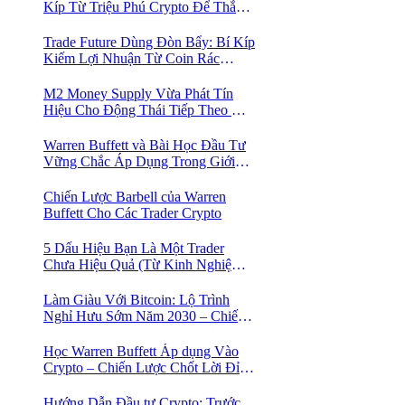
Kíp Từ Triệu Phú Crypto Để Thắng
Lớn!
Trade Future Dùng Đòn Bẩy: Bí Kíp
Kiếm Lợi Nhuận Từ Coin Rác
Trong Mùa Trâu | Chiến Lược Short
Bán Khống
M2 Money Supply Vừa Phát Tín
Hiệu Cho Động Thái Tiếp Theo Của
Bitcoin — Bí Mật Mà Các Bạn
Trader Đang Bỏ Lỡ! 🚀
Warren Buffett và Bài Học Đầu Tư
Vững Chắc Áp Dụng Trong Giới
Crypto
Chiến Lược Barbell của Warren
Buffett Cho Các Trader Crypto
5 Dấu Hiệu Bạn Là Một Trader
Chưa Hiệu Quả (Từ Kinh Nghiệm
Của Một Người Từng Như Thế)
Làm Giàu Với Bitcoin: Lộ Trình
Nghỉ Hưu Sớm Năm 2030 – Chiến
Lược Hành Động! 🚀
Học Warren Buffett Áp dụng Vào
Crypto – Chiến Lược Chốt Lời Đỉnh
Cao Trong Mùa Trâu!
Hướng Dẫn Đầu tư Crypto: Trước