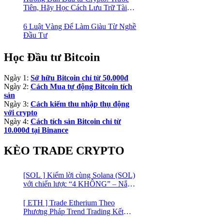
Tiên, Hãy Học Cách Lưu Trữ Tài
Sản An Toàn!
6 Luật Vàng Để Làm Giàu Từ Nghề
Đầu Tư
Học Đầu tư Bitcoin
Ngày 1:
Sở hữu Bitcoin chỉ từ 50.000đ
Ngày 2:
Cách Mua tự động Bitcoin tích
sản
Ngày 3:
Cách kiếm thu nhập thụ động
với crypto
Ngày 4:
Cách tích sản Bitcoin chỉ từ
10.000đ tại Binance
KÈO TRADE CRYPTO
[SOL ] Kiếm lời cùng Solana (SOL)
với chiến lược “4 KHÔNG” – Nắm
bắt kênh xu hướng & Chia vốn hợp
lý
[ ETH ] Trade Etherium Theo
Phương Pháp Trend Trading Kết