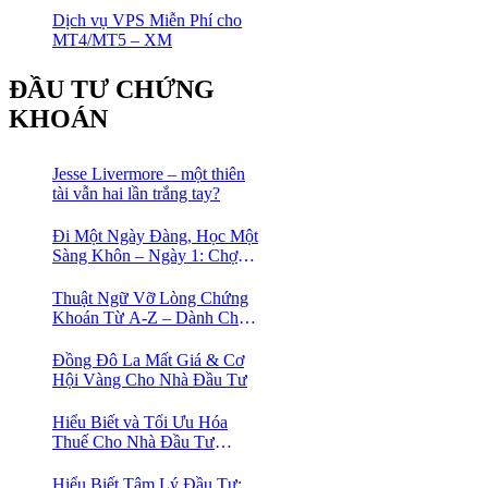
Dịch vụ VPS Miễn Phí cho
MT4/MT5 – XM
ĐẦU TƯ CHỨNG
KHOÁN
Jesse Livermore – một thiên
tài vẫn hai lần trắng tay?
Đi Một Ngày Đàng, Học Một
Sàng Khôn – Ngày 1: Chợ
Phố Cổ Istanbul
Thuật Ngữ Vỡ Lòng Chứng
Khoán Từ A-Z – Dành Cho
Người mới tìm hiểu
Đồng Đô La Mất Giá & Cơ
Hội Vàng Cho Nhà Đầu Tư
Hiểu Biết và Tối Ưu Hóa
Thuế Cho Nhà Đầu Tư
Chứng Khoán 📈
Hiểu Biết Tâm Lý Đầu Tư: