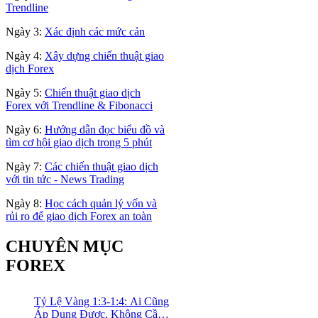
Trendline
Ngày 3:
Xác định các mức cản
Ngày 4:
Xây dựng chiến thuật giao
dịch Forex
Ngày 5:
Chiến thuật giao dịch
Forex với Trendline & Fibonacci
Ngày 6:
Hướng dẫn đọc biểu đồ và
tìm cơ hội giao dịch trong 5 phút
Ngày 7:
Các chiến thuật giao dịch
với tin tức - News Trading
Ngày 8:
Học cách quản lý vốn và
rủi ro để giao dịch Forex an toàn
CHUYÊN MỤC
FOREX
Tỷ Lệ Vàng 1:3-1:4: Ai Cũng
Áp Dụng Được, Không Cần