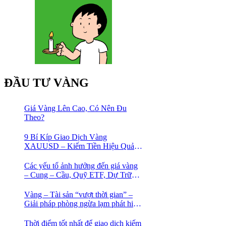
ĐẦU TƯ VÀNG
Giá Vàng Lên Cao, Có Nên Đu
Theo?
9 Bí Kíp Giao Dịch Vàng
XAUUSD – Kiếm Tiền Hiệu Quả
Cho Trader
Các yếu tố ảnh hưởng đến giá vàng
– Cung – Cầu, Quỹ ETF, Dự Trữ
Ngoại Hối
Vàng – Tài sản “vượt thời gian” –
Giải pháp phòng ngừa lạm phát hiệu
quả nhất
Thời điểm tốt nhất để giao dịch kiếm