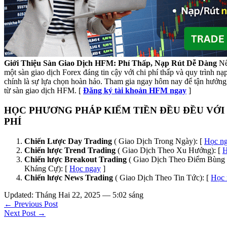
Giới Thiệu Sàn Giao Dịch HFM: Phí Thấp, Nạp Rút Dễ Dàng
Nế
một sàn giao dịch Forex đáng tin cậy với chi phí thấp và quy trình n
chính là sự lựa chọn hoàn hảo. Tham gia ngay hôm nay để tận hưởng 
từ sàn giao dịch HFM. [
Đăng ký tài khoản HFM ngay
]
HỌC PHƯƠNG PHÁP KIẾM TIỀN ĐỀU ĐỀU VỚI
PHÍ
Chiến Lược Day Trading
( Giao Dịch Trong Ngày): [
Học n
Chiến lược Trend Trading
( Giao Dịch Theo Xu Hướng): [
H
Chiến lược Breakout Trading
( Giao Dịch Theo Điểm Bùng 
Kháng Cự): [
Học ngay
]
Chiến lược News Trading
( Giao Dịch Theo Tin Tức): [
Học 
Updated: Tháng Hai 22, 2025 — 5:02 sáng
← Previous Post
Next Post →