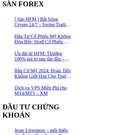
SÀN FOREX
[ Sàn HFM ] Bắt Sóng
Crypto 24/7 – Swing Trading
Đỉnh Cao Với Đòn Bẩy
1:1000
Đầu Tư Cổ Phiếu Mỹ Không
Đòn Bẩy: Hodl Cổ Phiếu Mỹ
Với HFM: Ít Tốn Công, Lợi
Nhuận Đều Đều | cổ phiếu
Ưu đãi từ HFM: Thưởng
CFD
100% giá trị nạp lần đầu –
Nạp 1 Được 2 – Chinh Phục
Thị Trường Ngay!
Bầu Cử Mỹ 2024: Hoàn Tiền
Không Giới Hạn Cho Trader
tại sàn XM
Dịch vụ VPS Miễn Phí cho
MT4/MT5 – XM
ĐẦU TƯ CHỨNG
KHOÁN
Jesse Livermore – một thiên