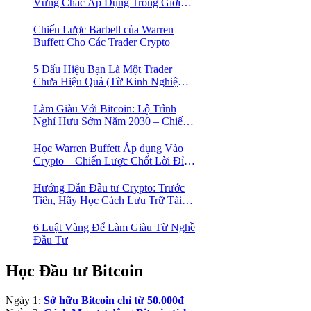
Vững Chắc Áp Dụng Trong Giới
Crypto
Chiến Lược Barbell của Warren
Buffett Cho Các Trader Crypto
5 Dấu Hiệu Bạn Là Một Trader
Chưa Hiệu Quả (Từ Kinh Nghiệm
Của Một Người Từng Như Thế)
Làm Giàu Với Bitcoin: Lộ Trình
Nghỉ Hưu Sớm Năm 2030 – Chiến
Lược Hành Động! 🚀
Học Warren Buffett Áp dụng Vào
Crypto – Chiến Lược Chốt Lời Đỉnh
Cao Trong Mùa Trâu!
Hướng Dẫn Đầu tư Crypto: Trước
Tiên, Hãy Học Cách Lưu Trữ Tài
Sản An Toàn!
6 Luật Vàng Để Làm Giàu Từ Nghề
Đầu Tư
Học Đầu tư Bitcoin
Ngày 1:
Sở hữu Bitcoin chỉ từ 50.000đ