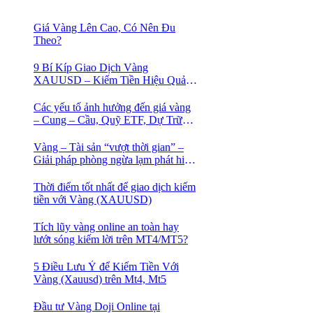
Giá Vàng Lên Cao, Có Nên Đu
Theo?
9 Bí Kíp Giao Dịch Vàng
XAUUSD – Kiếm Tiền Hiệu Quả
Cho Trader
Các yếu tố ảnh hưởng đến giá vàng
– Cung – Cầu, Quỹ ETF, Dự Trữ
Ngoại Hối
Vàng – Tài sản “vượt thời gian” –
Giải pháp phòng ngừa lạm phát hiệu
quả nhất
Thời điểm tốt nhất để giao dịch kiếm
tiền với Vàng (XAUUSD)
Tích lũy vàng online an toàn hay
lướt sóng kiếm lời trên MT4/MT5?
5 Điều Lưu Ý để Kiếm Tiền Với
Vàng (Xauusd) trên Mt4, Mt5
Đầu tư Vàng Doji Online tại