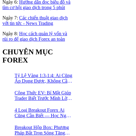
Ngày 6:
Hướng dẫn đọc biểu đồ và
tìm cơ hội giao dịch trong 5 phút
Ngày 7:
Các chiến thuật giao dịch
với tin tức - News Trading
Ngày 8:
Học cách quản lý vốn và
rủi ro để giao dịch Forex an toàn
CHUYÊN MỤC
FOREX
Tỷ Lệ Vàng 1:3-1:4: Ai Cũng
Áp Dụng Được, Không Cần
Kinh Nghiệm Nhiều
Công Thức EV: Bí Mật Giúp
Trader Biết Trước Mình Lời
Bao Nhiêu Mỗi Tháng
4 Loại Breakout Forex Ai
Cũng Cần Biết — Học Ngay
Khung Phân Loại Giúp
Trader Nhàn Mà Vẫn Ăn
Breakout Hộp Box: Phương
Tiền
Pháp Bắt Trọn Sóng Tăng