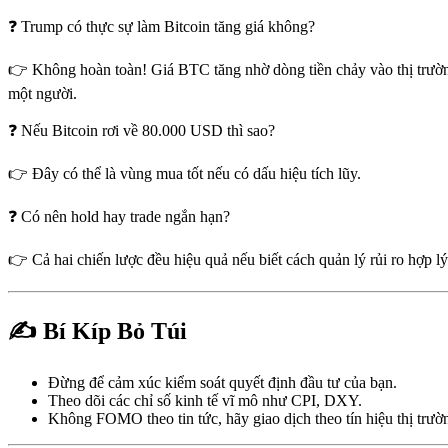
❓ Trump có thực sự làm Bitcoin tăng giá không?
👉 Không hoàn toàn! Giá BTC tăng nhờ dòng tiền chảy vào thị trườn
một người.
❓ Nếu Bitcoin rơi về 80.000 USD thì sao?
👉 Đây có thể là vùng mua tốt nếu có dấu hiệu tích lũy.
❓ Có nên hold hay trade ngắn hạn?
👉 Cả hai chiến lược đều hiệu quả nếu biết cách quản lý rủi ro hợp lý
✍️ Bí Kíp Bỏ Túi
Đừng để cảm xúc kiểm soát quyết định đầu tư của bạn.
Theo dõi các chỉ số kinh tế vĩ mô như CPI, DXY.
Không FOMO theo tin tức, hãy giao dịch theo tín hiệu thị trườ