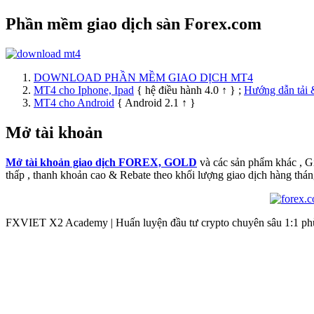
Phần mềm giao dịch sàn Forex.com
DOWNLOAD PHẦN MỀM GIAO DỊCH MT4
MT4 cho Iphone, Ipad
{ hệ điều hành 4.0 ↑ } ;
Hướng dẫn tải 
MT4 cho Android
{ Android 2.1 ↑ }
Mở tài khoản
Mở tài khoản giao dịch FOREX, GOLD
và các sản phẩm khác , 
thấp , thanh khoản cao & Rebate theo khối lượng giao dịch hàng thán
FXVIET X2 Academy | Huấn luyện đầu tư crypto chuyên sâu 1:1 phù 