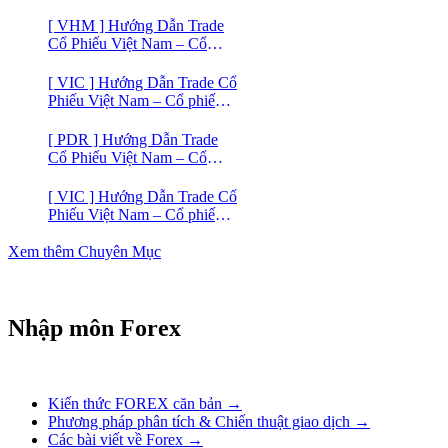
[ VHM ] Hướng Dẫn Trade
Cổ Phiếu Việt Nam – Cổ
phiếu BĐS VINHOMES
[ VIC ] Hướng Dẫn Trade Cổ
Phiếu Việt Nam – Cổ phiếu
VIC
[ PDR ] Hướng Dẫn Trade
Cổ Phiếu Việt Nam – Cổ
phiếu BĐS Phát Đạt (PDR)
[ VIC ] Hướng Dẫn Trade Cổ
Phiếu Việt Nam – Cổ phiếu
Vingroup (VIC)
Xem thêm Chuyên Mục
Nhập môn Forex
Kiến thức FOREX căn bản →
Phương pháp phân tích & Chiến thuật giao dịch →
Các bài viết về Forex →