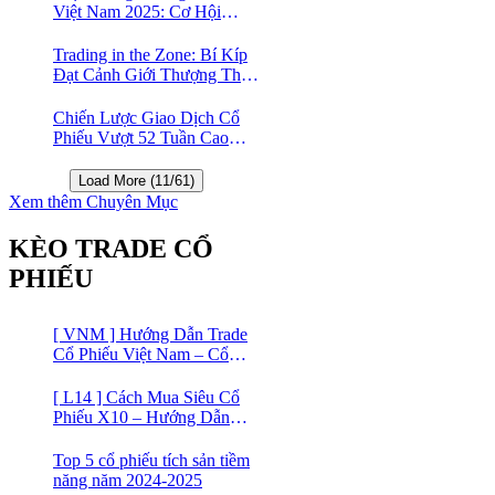
Việt Nam 2025: Cơ Hội
Vàng Với ETF Theo Chỉ Số
Index 🤑
Trading in the Zone: Bí Kíp
Đạt Cảnh Giới Thượng Thừa
Trong Đầu Tư Chứng Khoán
Chiến Lược Giao Dịch Cổ
Phiếu Vượt 52 Tuần Cao
Nhất | 52 Week High | Stock
Screener
Load More (11/61)
Xem thêm Chuyên Mục
KÈO TRADE CỔ
PHIẾU
[ VNM ] Hướng Dẫn Trade
Cổ Phiếu Việt Nam – Cổ
phiếu Vinamilk (VNM)
[ L14 ] Cách Mua Siêu Cổ
Phiếu X10 – Hướng Dẫn
Trade Cổ Phiếu Việt Nam –
Cổ phiếu BĐS Licogi 14
Top 5 cổ phiếu tích sản tiềm
năng năm 2024-2025