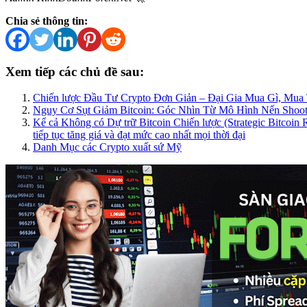
Chia sẻ thông tin:
Xem tiếp các chủ đề sau:
Chiến lược Đầu Tư Crypto Đơn Giản – Đại Gia Mua Gì, Mua
Nguy Cơ Sụt Giảm Bitcoin: Góc Nhìn Từ Mô Hình Nến Shooti
Kể cả Không có Dự trữ Bitcoin Chiến lược (Strategic Bitcoin 
tiếp tục tăng giá và đạt mức cao nhất mọi thời đại
Danh Mục các Crypto xuất sứ Mỹ