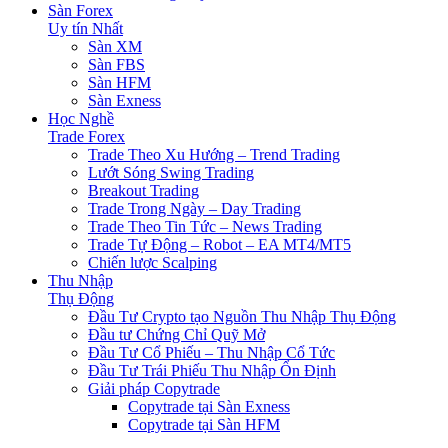
Sàn Forex
Uy tín Nhất
Sàn XM
Sàn FBS
Sàn HFM
Sàn Exness
Học Nghề
Trade Forex
Trade Theo Xu Hướng – Trend Trading
Lướt Sóng Swing Trading
Breakout Trading
Trade Trong Ngày – Day Trading
Trade Theo Tin Tức – News Trading
Trade Tự Động – Robot – EA MT4/MT5
Chiến lược Scalping
Thu Nhập
Thụ Động
Đầu Tư Crypto tạo Nguồn Thu Nhập Thụ Động
Đầu tư Chứng Chỉ Quỹ Mở
Đầu Tư Cổ Phiếu – Thu Nhập Cổ Tức
Đầu Tư Trái Phiếu Thu Nhập Ổn Định
Giải pháp Copytrade
Copytrade tại Sàn Exness
Copytrade tại Sàn HFM