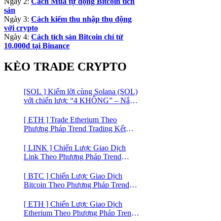
Ngày 2:
Cách Mua tự động Bitcoin tích
sản
Ngày 3:
Cách kiếm thu nhập thụ động
với crypto
Ngày 4:
Cách tích sản Bitcoin chỉ từ
10.000đ tại Binance
KÈO TRADE CRYPTO
[SOL ] Kiếm lời cùng Solana (SOL)
với chiến lược “4 KHÔNG” – Nắm
bắt kênh xu hướng & Chia vốn hợp
lý
[ ETH ] Trade Etherium Theo
Phương Pháp Trend Trading Kết
Hợp Mô Hình Giá 2 Đáy
[ LINK ] Chiến Lược Giao Dịch
Link Theo Phương Pháp Trend
Trading
[ BTC ] Chiến Lược Giao Dịch
Bitcoin Theo Phương Pháp Trend
Trading
[ ETH ] Chiến Lược Giao Dịch
Etherium Theo Phương Pháp Trend