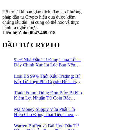
Hỗ trợ tài khoản giao dịch, đào tạo Phương
pháp đầu tư Crypto hiệu quả được kiểm
chứng lâu dài , ai cũng có thể học và thực
hành ra nghề được.
Liên hệ Zalo: 0947.409.918
ĐẦU TƯ CRYPTO
92% Nhà Đầu Tư Đang Thua Lỗ —
Đây Chính Xác Là Lúc Bạn Nên
Mua Vào
Loại Bỏ 99% Thói Xấu Trading: Bí
Kíp Từ Triệu Phú Crypto Để Thắng
Lớn!
Trade Future Dùng Đòn Bẩy: Bí Kíp
Kiếm Lợi Nhuận Từ Coin Rác
Trong Mùa Trâu | Chiến Lược Short
Bán Khống
M2 Money Supply Vừa Phát Tín
Hiệu Cho Động Thái Tiếp Theo Của
Bitcoin — Bí Mật Mà Các Bạn
Trader Đang Bỏ Lỡ! 🚀
Warren Buffett và Bài Học Đầu Tư