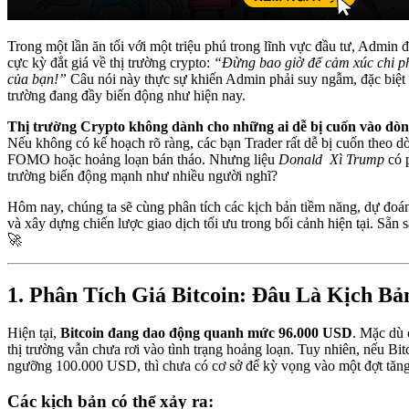
Trong một lần ăn tối với một triệu phú trong lĩnh vực đầu tư, Admin 
cực kỳ đắt giá về thị trường crypto:
“Đừng bao giờ để cảm xúc chi ph
của bạn!”
Câu nói này thực sự khiến Admin phải suy ngẫm, đặc biệt t
trường đang đầy biến động như hiện nay.
Thị trường Crypto không dành cho những ai dễ bị cuốn vào dòng
Nếu không có kế hoạch rõ ràng, các bạn Trader rất dễ bị cuốn theo dòn
FOMO hoặc hoảng loạn bán tháo. Nhưng liệu
Donald Xì Trump
có p
trường biến động mạnh như nhiều người nghĩ?
Hôm nay, chúng ta sẽ cùng phân tích các kịch bản tiềm năng, dự đoá
và xây dựng chiến lược giao dịch tối ưu trong bối cảnh hiện tại. Sẵn 
🚀
1. Phân Tích Giá Bitcoin: Đâu Là Kịch Bả
Hiện tại,
Bitcoin đang dao động quanh mức 96.000 USD
. Mặc dù 
thị trường vẫn chưa rơi vào tình trạng hoảng loạn. Tuy nhiên, nếu Bi
ngưỡng 100.000 USD, thì chưa có cơ sở để kỳ vọng vào một đợt tăn
Các kịch bản có thể xảy ra: