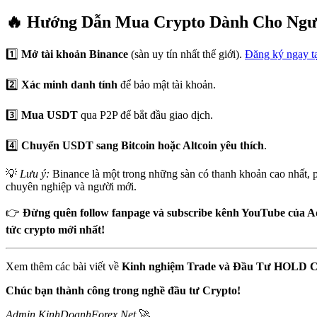
🔥 Hướng Dẫn Mua Crypto Dành Cho Ngư
1️⃣
Mở tài khoản Binance
(sàn uy tín nhất thế giới).
Đăng ký ngay tạ
2️⃣
Xác minh danh tính
để bảo mật tài khoản.
3️⃣
Mua USDT
qua P2P để bắt đầu giao dịch.
4️⃣
Chuyển USDT sang Bitcoin hoặc Altcoin yêu thích
.
💡
Lưu ý:
Binance là một trong những sàn có thanh khoản cao nhất, p
chuyên nghiệp và người mới.
👉
Đừng quên follow fanpage và subscribe kênh YouTube của Ad
tức crypto mới nhất!
Xem thêm các bài viết về
Kinh nghiệm Trade và Đầu Tư HOLD C
Chúc bạn thành công trong nghề đầu tư Crypto!
Admin KinhDoanhForex.Net
🚀