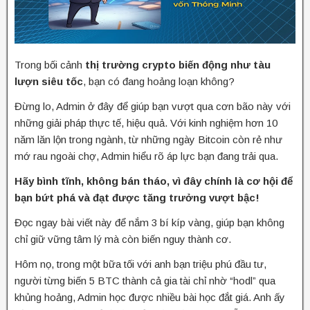
Trong bối cảnh
thị trường crypto biến động như tàu
lượn siêu tốc
, bạn có đang hoảng loạn không?
Đừng lo, Admin ở đây để giúp bạn vượt qua cơn bão này với
những giải pháp thực tế, hiệu quả. Với kinh nghiệm hơn 10
năm lăn lộn trong ngành, từ những ngày Bitcoin còn rẻ như
mớ rau ngoài chợ, Admin hiểu rõ áp lực bạn đang trải qua.
Hãy bình tĩnh, không bán tháo, vì đây chính là cơ hội để
bạn bứt phá và đạt được tăng trưởng vượt bậc!
Đọc ngay bài viết này để nắm 3 bí kíp vàng, giúp bạn không
chỉ giữ vững tâm lý mà còn biến nguy thành cơ.
Hôm nọ, trong một bữa tối với anh bạn triệu phú đầu tư,
người từng biến 5 BTC thành cả gia tài chỉ nhờ “hodl” qua
khủng hoảng, Admin học được nhiều bài học đắt giá. Anh ấy