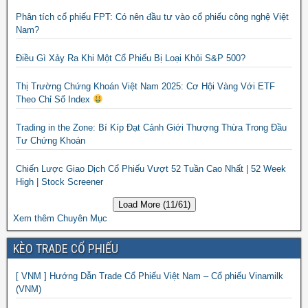
Phân tích cổ phiếu FPT: Có nên đầu tư vào cổ phiếu công nghệ Việt
Nam?
Điều Gì Xảy Ra Khi Một Cổ Phiếu Bị Loại Khỏi S&P 500?
Thị Trường Chứng Khoán Việt Nam 2025: Cơ Hội Vàng Với ETF
Theo Chỉ Số Index
Trading in the Zone: Bí Kíp Đạt Cảnh Giới Thượng Thừa Trong Đầu
Tư Chứng Khoán
Chiến Lược Giao Dịch Cổ Phiếu Vượt 52 Tuần Cao Nhất | 52 Week
High | Stock Screener
Load More (11/61)
Xem thêm Chuyên Mục
KÈO TRADE CỔ PHIẾU
[ VNM ] Hướng Dẫn Trade Cổ Phiếu Việt Nam – Cổ phiếu Vinamilk
(VNM)