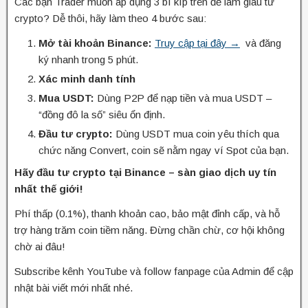
Các bạn Trader muốn áp dụng 3 bí kíp trên để làm giàu từ
crypto? Dễ thôi, hãy làm theo 4 bước sau:
Mở tài khoản Binance:
Truy cập tại đây →
và đăng
ký nhanh trong 5 phút.
Xác minh danh tính
Mua USDT:
Dùng P2P để nạp tiền và mua USDT –
“đồng đô la số” siêu ổn định.
Đầu tư crypto:
Dùng USDT mua coin yêu thích qua
chức năng Convert, coin sẽ nằm ngay ví Spot của bạn.
Hãy đầu tư crypto tại Binance – sàn giao dịch uy tín
nhất thế giới!
Phí thấp (0.1%), thanh khoản cao, bảo mật đỉnh cấp, và hỗ
trợ hàng trăm coin tiềm năng. Đừng chần chừ, cơ hội không
chờ ai đâu!
Subscribe kênh YouTube và follow fanpage của Admin để cập
nhật bài viết mới nhất nhé.