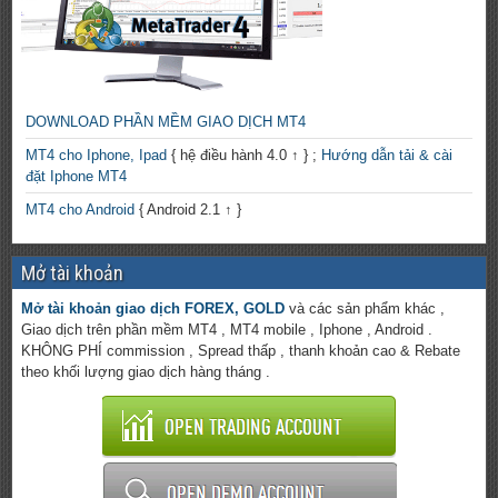
DOWNLOAD PHẦN MỀM GIAO DỊCH MT4
MT4 cho Iphone, Ipad
{ hệ điều hành 4.0 ↑ } ;
Hướng dẫn tải & cài
đặt Iphone MT4
MT4 cho Android
{ Android 2.1 ↑ }
Mở tài khoản
Mở tài khoản giao dịch FOREX, GOLD
và các sản phẩm khác ,
Giao dịch trên phần mềm MT4 , MT4 mobile , Iphone , Android .
KHÔNG PHÍ commission , Spread thấp , thanh khoản cao & Rebate
theo khối lượng giao dịch hàng tháng .