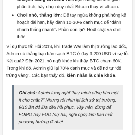
phân tích, hãy chọn duy nhất Bitcoin thay vì altcoin.
Chơi nhỏ, thắng lớn:
Để tay ngứa không phá hỏng kế
hoạch dài hạn, hãy dành 10-30% danh mục để “đánh
nhanh thắng nhanh”. Phần còn lại? Hodl chặt và chill
thôi!
Ví dụ thực tế:
Hồi 2018, khi Trade War làm thị trường lao dốc,
Admin có thằng bạn bán sạch BTC ở đáy 3.200 USD vì sợ lỗ.
Kết quả? Đến 2021, nó ngồi khóc khi thấy BTC chạm 60K.
Trong khi đó, Admin giữ lại 70% danh mục và để nó tự “đẻ
trứng vàng”. Các bạn thấy đó,
kiên nhẫn là chìa khóa
.
Ghi chú:
Admin từng nghĩ “hay mình cũng bán một
ít cho chắc?” Nhưng rồi nhìn lại lịch sử thị trường,
9/10 lần đỏ lửa đều hồi phục. Vậy nên, đừng để
FOMO hay FUD (sợ hãi, nghi ngờ) làm bạn mất
phương hướng đi nhé!