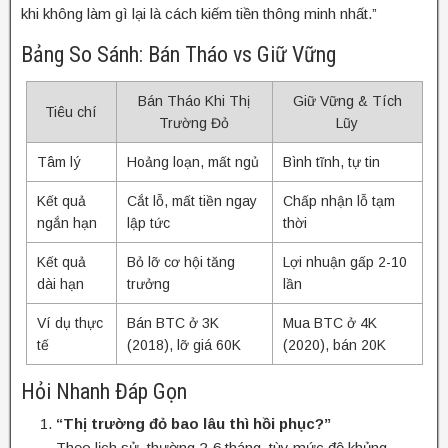
khi không làm gì lại là cách kiếm tiền thông minh nhất.”
Bảng So Sánh: Bán Tháo vs Giữ Vững
Bán Tháo Khi Thị
Giữ Vững & Tích
Tiêu chí
Trường Đỏ
Lũy
Tâm lý
Hoảng loạn, mất ngủ
Bình tĩnh, tự tin
Kết quả
Cắt lỗ, mất tiền ngay
Chấp nhận lỗ tạm
ngắn hạn
lập tức
thời
Kết quả
Bỏ lỡ cơ hội tăng
Lợi nhuận gấp 2-10
dài hạn
trưởng
lần
Ví dụ thực
Bán BTC ở 3K
Mua BTC ở 4K
tế
(2018), lỡ giá 60K
(2020), bán 20K
Hỏi Nhanh Đáp Gọn
“Thị trường đỏ bao lâu thì hồi phục?”
Theo lịch sử, thường 2-6 tháng, tùy mức độ khủng