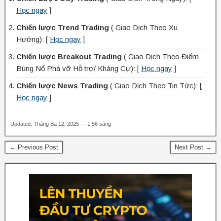
Học ngay
]
Chiến lược Trend Trading
( Giao Dịch Theo Xu
Hướng): [
Học ngay
]
Chiến lược Breakout Trading
( Giao Dịch Theo Điểm
Bùng Nổ Phá vỡ Hỗ trợ/ Kháng Cự): [
Học ngay
]
Chiến lược News Trading
( Giao Dịch Theo Tin Tức): [
Học ngay
]
Updated: Tháng Ba 12, 2025 — 1:56 sáng
← Previous Post
Next Post →