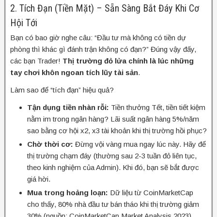
2. Tích Đạn (Tiền Mặt) – Sẵn Sàng Bắt Đáy Khi Cơ
Hội Tới
Bạn có bao giờ nghe câu: “Đầu tư mà không có tiền dự
phòng thì khác gì đánh trận không có đạn?” Đúng vậy đấy,
các bạn Trader!
Thị trường đỏ lửa chính là lúc những
tay chơi khôn ngoan tích lũy tài sản
.
Làm sao để “tích đạn” hiệu quả?
Tận dụng tiền nhàn rỗi:
Tiền thưởng Tết, tiền tiết kiệm
nằm im trong ngân hàng? Lãi suất ngân hàng 5%/năm
sao bằng cơ hội x2, x3 tài khoản khi thị trường hồi phục?
Chờ thời cơ:
Đừng vội vàng mua ngay lúc này. Hãy để
thị trường chạm đáy (thường sau 2-3 tuần đỏ liên tục,
theo kinh nghiệm của Admin). Khi đó, bạn sẽ bắt được
giá hời.
Mua trong hoảng loạn:
Dữ liệu từ CoinMarketCap
cho thấy, 80% nhà đầu tư bán tháo khi thị trường giảm
30% (nguồn: CoinMarketCap Market Analysis 2023).