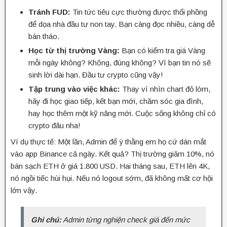
Tránh FUD:
Tin tức tiêu cực thường được thổi phồng
để dọa nhà đầu tư non tay. Bạn càng đọc nhiều, càng dễ
bán tháo.
Học từ thị trường Vàng:
Bạn có kiểm tra giá Vàng
mỗi ngày không? Không, đúng không? Vì bạn tin nó sẽ
sinh lời dài hạn. Đầu tư crypto cũng vậy!
Tập trung vào việc khác:
Thay vì nhìn chart đỏ lòm,
hãy đi học giao tiếp, kết bạn mới, chăm sóc gia đình,
hay học thêm một kỹ năng mới. Cuộc sống không chỉ có
crypto đâu nha!
Ví dụ thực tế:
Một lần, Admin để ý thằng em họ cứ dán mắt
vào app Binance cả ngày. Kết quả? Thị trường giảm 10%, nó
bán sạch ETH ở giá 1.800 USD. Hai tháng sau, ETH lên 4K,
nó ngồi tiếc hùi hụi. Nếu nó logout sớm, đã không mất cơ hội
lớn vậy.
Ghi chú:
Admin từng nghiện check giá đến mức