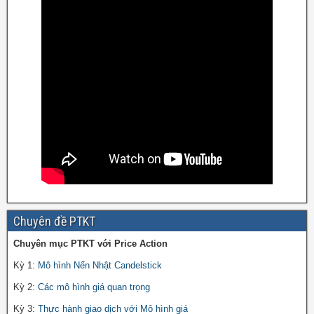
Chuyên đề PTKT
Chuyên mục PTKT với Price Action
Kỳ 1:
Mô hình Nến Nhật Candelstick
Kỳ 2:
Các mô hình giá quan trọng
Kỳ 3:
Thực hành giao dịch với Mô hình giá