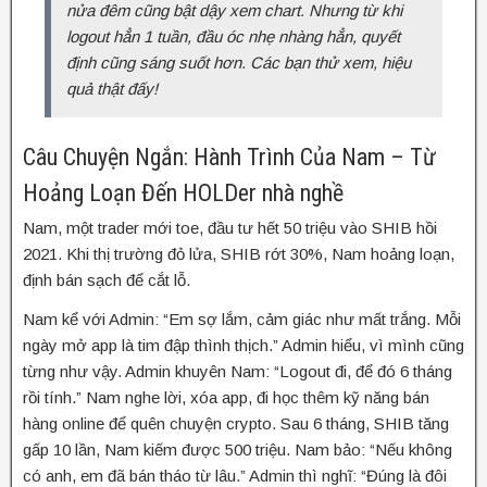
nửa đêm cũng bật dậy xem chart. Nhưng từ khi
logout hẳn 1 tuần, đầu óc nhẹ nhàng hẳn, quyết
định cũng sáng suốt hơn. Các bạn thử xem, hiệu
quả thật đấy!
Câu Chuyện Ngắn: Hành Trình Của Nam – Từ
Hoảng Loạn Đến HOLDer nhà nghề
Nam, một trader mới toe, đầu tư hết 50 triệu vào SHIB hồi
2021. Khi thị trường đỏ lửa, SHIB rớt 30%, Nam hoảng loạn,
định bán sạch để cắt lỗ.
Nam kể với Admin: “Em sợ lắm, cảm giác như mất trắng. Mỗi
ngày mở app là tim đập thình thịch.” Admin hiểu, vì mình cũng
từng như vậy. Admin khuyên Nam: “Logout đi, để đó 6 tháng
rồi tính.” Nam nghe lời, xóa app, đi học thêm kỹ năng bán
hàng online để quên chuyện crypto. Sau 6 tháng, SHIB tăng
gấp 10 lần, Nam kiếm được 500 triệu. Nam bảo: “Nếu không
có anh, em đã bán tháo từ lâu.” Admin thì nghĩ: “Đúng là đôi