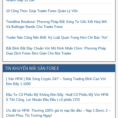
Nhanh Gấp 10 Lần
10 Công Thức Giúp Trader Forex Quản Lý Vốn
Trendline Breakout: Phương Pháp Bắt Sóng Từ Gốc Kết Hợp MA
Và Bollinger Bands Cho Trader Forex
Trader Nào Cũng Nên Biết: Kỷ Luật Quan Trọng Hơn Chỉ Báo “Xịn”
Bắt Đỉnh Bắt Đáy Chuẩn Với Mô Hình Nhấn Chìm: Phương Pháp
Giao Dịch Forex Đơn Giản Cho Mọi Trader
TIN KHUYẾN MÃI SÀN FOREX
[ Sàn HFM ] Bắt Sóng Crypto 24/7 – Swing Trading Đỉnh Cao Với
Đòn Bẩy 1:1000
Đầu Tư Cổ Phiếu Mỹ Không Đòn Bẩy: Hodl Cổ Phiếu Mỹ Với HFM:
Ít Tốn Công, Lợi Nhuận Đều Đều | cổ phiếu CFD
Ưu đãi từ HFM: Thưởng 100% giá trị nạp lần đầu – Nạp 1 Được 2 –
Chinh Phục Thị Trường Ngay!