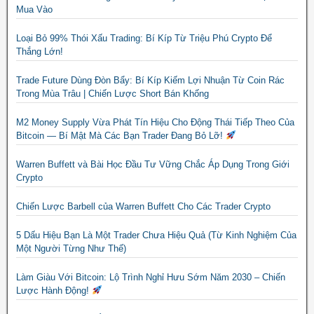
Mua Vào
Loại Bỏ 99% Thói Xấu Trading: Bí Kíp Từ Triệu Phú Crypto Để
Thắng Lớn!
Trade Future Dùng Đòn Bẩy: Bí Kíp Kiếm Lợi Nhuận Từ Coin Rác
Trong Mùa Trâu | Chiến Lược Short Bán Khống
M2 Money Supply Vừa Phát Tín Hiệu Cho Động Thái Tiếp Theo Của
Bitcoin — Bí Mật Mà Các Bạn Trader Đang Bỏ Lỡ!
Warren Buffett và Bài Học Đầu Tư Vững Chắc Áp Dụng Trong Giới
Crypto
Chiến Lược Barbell của Warren Buffett Cho Các Trader Crypto
5 Dấu Hiệu Bạn Là Một Trader Chưa Hiệu Quả (Từ Kinh Nghiệm Của
Một Người Từng Như Thế)
Làm Giàu Với Bitcoin: Lộ Trình Nghỉ Hưu Sớm Năm 2030 – Chiến
Lược Hành Động!