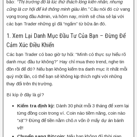
bảo:
“Thị trường đỏ là lúc thử thách lòng kiên nhẫn, nhưng
cũng là cơ hội để kẻ thông minh giàu lên.”
Câu nói đó cứ vang
vọng trong đầu Admin, và hôm nay, mình sẽ chia sẻ lại với
các bạn Trader những gì đã “ngấm” từ bữa ăn đó.
1. Xem Lại Danh Mục Đầu Tư Của Bạn – Đừng Để
Cảm Xúc Điều Khiển
Các bạn Trader có bao giờ tự hỏi: “Mình có thực sự hiểu rõ
danh mục đầu tư không?” Hay chỉ mua theo trend, nghe tin
đồn rồi để đó? Nếu bạn không kiểm tra danh mục ít nhất mỗi
quý một lần, có thể bạn sẽ không kịp thích nghi với những
thay đổi trên thị trường.
Bí kíp ở đây là gì?
Kiểm tra định kỳ:
Dành 30 phút mỗi 3 tháng để xem lại
từng đồng coin trong ví. Coin nào tiềm năng, coin nào
“xịt”? Đừng để tiền nằm chô.n vốn ở mấy dự án bánh
vẽ!
Chuyển sang Bitcoin:
Nếu bạn không đủ thời gian