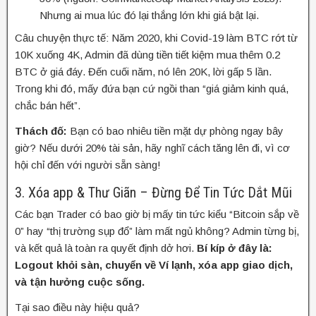
Nhưng ai mua lúc đó lại thắng lớn khi giá bật lại.
Câu chuyện thực tế:
Năm 2020, khi Covid-19 làm BTC rớt từ
10K xuống 4K, Admin đã dùng tiền tiết kiệm mua thêm 0.2
BTC ở giá đáy. Đến cuối năm, nó lên 20K, lời gấp 5 lần.
Trong khi đó, mấy đứa bạn cứ ngồi than “giá giảm kinh quá,
chắc bán hết”.
Thách đố:
Bạn có bao nhiêu tiền mặt dự phòng ngay bây
giờ? Nếu dưới 20% tài sản, hãy nghĩ cách tăng lên đi, vì cơ
hội chỉ đến với người sẵn sàng!
3. Xóa app & Thư Giãn – Đừng Để Tin Tức Dắt Mũi
Các bạn Trader có bao giờ bị mấy tin tức kiểu “Bitcoin sắp về
0” hay “thị trường sụp đổ” làm mất ngủ không? Admin từng bị,
và kết quả là toàn ra quyết định dở hơi.
Bí kíp ở đây là:
Logout khỏi sàn, chuyển về Ví lạnh, xóa app giao dịch,
và tận hưởng cuộc sống.
Tại sao điều này hiệu quả?