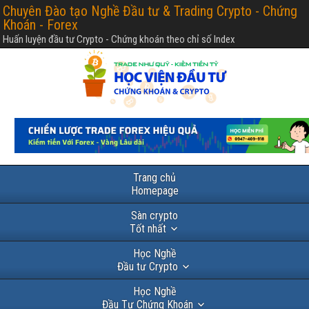
Chuyên Đào tạo Nghề Đầu tư & Trading Crypto - Chứng
Khoán - Forex
Huấn luyện đầu tư Crypto - Chứng khoán theo chỉ số Index
Trang chủ
Homepage
Sàn crypto
Tốt nhất
Học Nghề
Đầu tư Crypto
Học Nghề
Đầu Tư Chứng Khoán