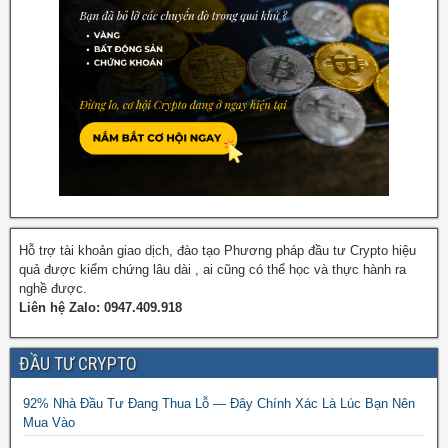
Hỗ trợ tài khoản giao dịch, đào tạo Phương pháp đầu tư Crypto hiệu
quả được kiểm chứng lâu dài , ai cũng có thể học và thực hành ra
nghề được.
Liên hệ Zalo: 0947.409.918
ĐẦU TƯ CRYPTO
92% Nhà Đầu Tư Đang Thua Lỗ — Đây Chính Xác Là Lúc Bạn Nên
Mua Vào