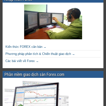
Kiến thức FOREX căn bản →
Phương pháp phân tích & Chiến thuật giao dịch →
Các bài viết về Forex →
Phần mềm giao dịch sàn Forex.com