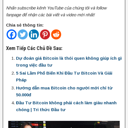
Nhấn subscribe kênh YouTube của chúng tôi và follow
fanpage để nhận các bài viết và video mới nhất!
Chia sẻ thông tin:
Xem Tiếp Các Chủ Đề Sau:
Dự đoán giá Bitcoin là thói quen không giúp ích gì
trong việc đầu tư
5 Sai Lầm Phổ Biến Khi Đầu Tư Bitcoin Và Giải
Pháp
Hướng dẫn mua Bitcoin cho người mới chỉ từ
50.000đ
Đầu Tư Bitcoin không phải cách làm giàu nhanh
chóng | Tri thức Đầu tư