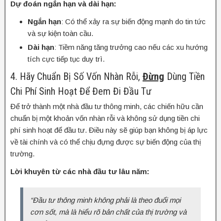
Dự đoán ngắn hạn và dài hạn:
Ngắn hạn
: Có thể xảy ra sự biến động mạnh do tin tức
và sự kiện toàn cầu.
Dài hạn
: Tiềm năng tăng trưởng cao nếu các xu hướng
tích cực tiếp tục duy trì.
4. Hãy Chuẩn Bị Số Vốn Nhàn Rỗi,
Đừng
Dùng Tiền
Chi Phí Sinh Hoạt Để Đem Đi Đầu Tư
Để trở thành một nhà đầu tư thông minh, các chiến hữu cần
chuẩn bị một khoản vốn nhàn rỗi và không sử dụng tiền chi
phí sinh hoạt để đầu tư. Điều này sẽ giúp bạn không bị áp lực
về tài chính và có thể chịu đựng được sự biến động của thị
trường.
Lời khuyên từ các nhà đầu tư lâu năm:
“Đầu tư thông minh không phải là theo đuổi mọi
cơn sốt, mà là hiểu rõ bản chất của thị trường và