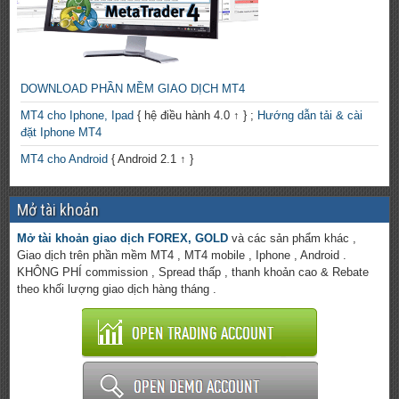
DOWNLOAD PHẦN MỀM GIAO DỊCH MT4
MT4 cho Iphone, Ipad
{ hệ điều hành 4.0 ↑ } ;
Hướng dẫn tải & cài
đặt Iphone MT4
MT4 cho Android
{ Android 2.1 ↑ }
Mở tài khoản
Mở tài khoản giao dịch FOREX, GOLD
và các sản phẩm khác ,
Giao dịch trên phần mềm MT4 , MT4 mobile , Iphone , Android .
KHÔNG PHÍ commission , Spread thấp , thanh khoản cao & Rebate
theo khối lượng giao dịch hàng tháng .