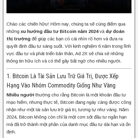
Chào các chiến hữu! Hôm nay, chúng ta sẽ cùng điểm qua
những
xu hướng đầu tư Bitcoin năm 2024
và
dự đoán
thị trường
để giúp các bạn có cái nhìn rõ hơn và đưa ra
quyết định đầu tư sáng suốt. Với kinh nghiệm 6 năm trong lĩnh
vực đầu tư và phát triển bản thân, Ad 2X sẽ chia sẻ những
thông tin hữu ích và có thể gây bất ngờ cho nhiều người.
1. Bitcoin Là Tài Sản Lưu Trữ Giá Trị, Được Xếp
Hạng Vào Nhóm Commodity Giống Như Vàng
Nhiều người
thường cho rằng Bitcoin là một khoản đầu tư
mạo hiểm, nhưng thực tế, Bitcoin đang ngày càng được công
nhận như một tài sản lưu trữ giá trị, tương tự như vàng. Năm
2024, Bitcoin không còn chỉ là một cơn sốt đầu tư ngắn hạn
mà đã trở thành một phần của danh mục đầu tư dài hạn và ổn
định.