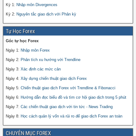
Kỳ 1:
Nhập môn Divergences
Kỳ 2:
Nguyên tắc giao dịch với Phân kỳ
Tự Học Forex
Góc tự học Forex
Ngày 1:
Nhập môn Forex
Ngày 2:
Phân tích xu hướng với Trendline
Ngày 3:
Xác định các mức cản
Ngày 4:
Xây dựng chiến thuật giao dịch Forex
Ngày 5:
Chiến thuật giao dịch Forex với Trendline & Fibonacci
Ngày 6:
Hướng dẫn đọc biểu đồ và tìm cơ hội giao dịch trong 5 phút
Ngày 7:
Các chiến thuật giao dịch với tin tức - News Trading
Ngày 8:
Học cách quản lý vốn và rủi ro để giao dịch Forex an toàn
CHUYÊN MỤC FOREX