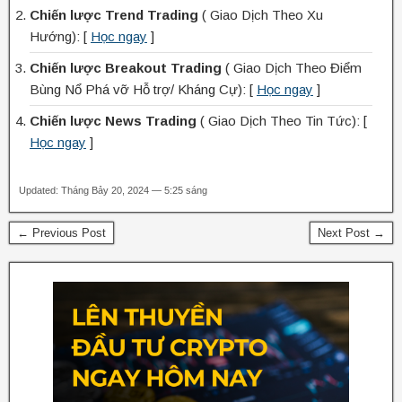
Chiến lược Trend Trading
( Giao Dịch Theo Xu
Hướng): [
Học ngay
]
Chiến lược Breakout Trading
( Giao Dịch Theo Điểm
Bùng Nổ Phá vỡ Hỗ trợ/ Kháng Cự): [
Học ngay
]
Chiến lược News Trading
( Giao Dịch Theo Tin Tức): [
Học ngay
]
Updated: Tháng Bảy 20, 2024 — 5:25 sáng
← Previous Post
Next Post →