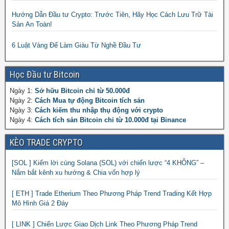
Hướng Dẫn Đầu tư Crypto: Trước Tiên, Hãy Học Cách Lưu Trữ Tài
Sản An Toàn!
6 Luật Vàng Để Làm Giàu Từ Nghề Đầu Tư
Học Đầu tư Bitcoin
Ngày 1:
Sở hữu Bitcoin chỉ từ 50.000đ
Ngày 2:
Cách Mua tự động Bitcoin tích sản
Ngày 3:
Cách kiếm thu nhập thụ động với crypto
Ngày 4:
Cách tích sản Bitcoin chỉ từ 10.000đ tại Binance
KÈO TRADE CRYPTO
[SOL ] Kiếm lời cùng Solana (SOL) với chiến lược “4 KHÔNG” –
Nắm bắt kênh xu hướng & Chia vốn hợp lý
[ ETH ] Trade Etherium Theo Phương Pháp Trend Trading Kết Hợp
Mô Hình Giá 2 Đáy
[ LINK ] Chiến Lược Giao Dịch Link Theo Phương Pháp Trend