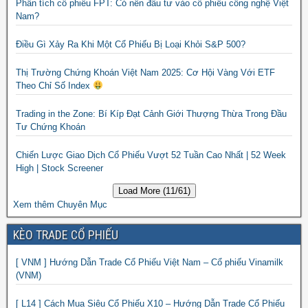
Phân tích cổ phiếu FPT: Có nên đầu tư vào cổ phiếu công nghệ Việt
Nam?
Điều Gì Xảy Ra Khi Một Cổ Phiếu Bị Loại Khỏi S&P 500?
Thị Trường Chứng Khoán Việt Nam 2025: Cơ Hội Vàng Với ETF
Theo Chỉ Số Index
Trading in the Zone: Bí Kíp Đạt Cảnh Giới Thượng Thừa Trong Đầu
Tư Chứng Khoán
Chiến Lược Giao Dịch Cổ Phiếu Vượt 52 Tuần Cao Nhất | 52 Week
High | Stock Screener
Load More (11/61)
Xem thêm Chuyên Mục
KÈO TRADE CỔ PHIẾU
[ VNM ] Hướng Dẫn Trade Cổ Phiếu Việt Nam – Cổ phiếu Vinamilk
(VNM)
[ L14 ] Cách Mua Siêu Cổ Phiếu X10 – Hướng Dẫn Trade Cổ Phiếu