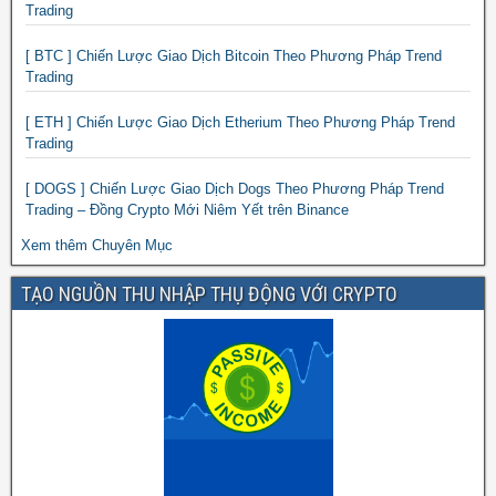
Trading
[ BTC ] Chiến Lược Giao Dịch Bitcoin Theo Phương Pháp Trend
Trading
[ ETH ] Chiến Lược Giao Dịch Etherium Theo Phương Pháp Trend
Trading
[ DOGS ] Chiến Lược Giao Dịch Dogs Theo Phương Pháp Trend
Trading – Đồng Crypto Mới Niêm Yết trên Binance
Xem thêm Chuyên Mục
TẠO NGUỒN THU NHẬP THỤ ĐỘNG VỚI CRYPTO