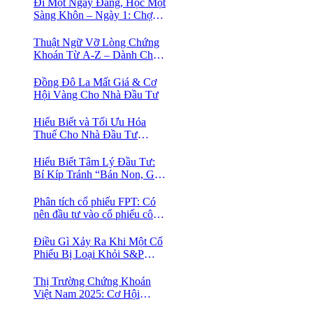
Đi Một Ngày Đàng, Học Một
Sàng Khôn – Ngày 1: Chợ
Phố Cổ Istanbul
Thuật Ngữ Vỡ Lòng Chứng
Khoán Từ A-Z – Dành Cho
Người mới tìm hiểu
Đồng Đô La Mất Giá & Cơ
Hội Vàng Cho Nhà Đầu Tư
Hiểu Biết và Tối Ưu Hóa
Thuế Cho Nhà Đầu Tư
Chứng Khoán 📈
Hiểu Biết Tâm Lý Đầu Tư:
Bí Kíp Tránh “Bán Non, Giữ
Lỗ” Để Thành Công Trên
Thị Trường Chứng Khoán
Phân tích cổ phiếu FPT: Có
nên đầu tư vào cổ phiếu công
nghệ Việt Nam?
Điều Gì Xảy Ra Khi Một Cổ
Phiếu Bị Loại Khỏi S&P
500?
Thị Trường Chứng Khoán
Việt Nam 2025: Cơ Hội
Vàng Với ETF Theo Chỉ Số