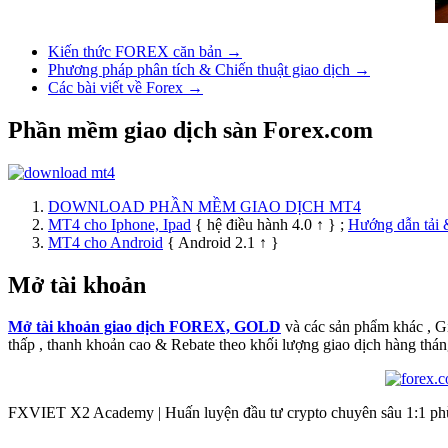
Kiến thức FOREX căn bản →
Phương pháp phân tích & Chiến thuật giao dịch →
Các bài viết về Forex →
Phần mềm giao dịch sàn Forex.com
DOWNLOAD PHẦN MỀM GIAO DỊCH MT4
MT4 cho Iphone, Ipad
{ hệ điều hành 4.0 ↑ } ;
Hướng dẫn tải 
MT4 cho Android
{ Android 2.1 ↑ }
Mở tài khoản
Mở tài khoản giao dịch FOREX, GOLD
và các sản phẩm khác , 
thấp , thanh khoản cao & Rebate theo khối lượng giao dịch hàng thán
FXVIET X2 Academy | Huấn luyện đầu tư crypto chuyên sâu 1:1 phù 