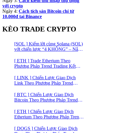
Ngày 3:
Cách kiếm thu nhập thụ động
với crypto
Ngày 4:
Cách tích sản Bitcoin chỉ từ
10.000đ tại Binance
KÈO TRADE CRYPTO
[SOL ] Kiếm lời cùng Solana (SOL)
với chiến lược “4 KHÔNG” – Nắm
bắt kênh xu hướng & Chia vốn hợp
lý
[ ETH ] Trade Etherium Theo
Phương Pháp Trend Trading Kết
Hợp Mô Hình Giá 2 Đáy
[ LINK ] Chiến Lược Giao Dịch
Link Theo Phương Pháp Trend
Trading
[ BTC ] Chiến Lược Giao Dịch
Bitcoin Theo Phương Pháp Trend
Trading
[ ETH ] Chiến Lược Giao Dịch
Etherium Theo Phương Pháp Trend
Trading
[ DOGS ] Chiến Lược Giao Dịch