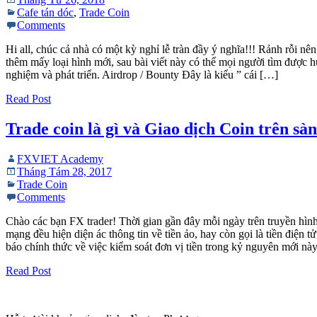
Cafe tán dóc
,
Trade Coin
Comments
Hi all, chúc cả nhà có một kỳ nghỉ lễ tràn đầy ý nghĩa!!! Rảnh rỗi nê
thêm mấy loại hình mới, sau bài viết này có thể mọi người tìm được h
nghiệm và phát triển. Airdrop / Bounty Đây là kiểu ” cái […]
Read Post
Trade coin là gì và Giao dịch Coin trên sà
FXVIET Academy
Tháng Tám 28, 2017
Trade Coin
Comments
Chào các bạn FX trader! Thời gian gần đây mỗi ngày trên truyền hình,
mạng đều hiện diện ác thông tin về tiền ảo, hay còn gọi là tiền điện tử
báo chính thức về việc kiểm soát đơn vị tiền trong kỷ nguyên mới nà
Read Post