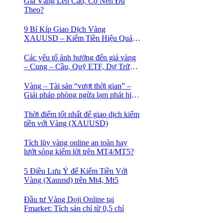
Giá Vàng Lên Cao, Có Nên Đu
Theo?
9 Bí Kíp Giao Dịch Vàng
XAUUSD – Kiếm Tiền Hiệu Quả
Cho Trader
Các yếu tố ảnh hưởng đến giá vàng
– Cung – Cầu, Quỹ ETF, Dự Trữ
Ngoại Hối
Vàng – Tài sản “vượt thời gian” –
Giải pháp phòng ngừa lạm phát hiệu
quả nhất
Thời điểm tốt nhất để giao dịch kiếm
tiền với Vàng (XAUUSD)
Tích lũy vàng online an toàn hay
lướt sóng kiếm lời trên MT4/MT5?
5 Điều Lưu Ý để Kiếm Tiền Với
Vàng (Xauusd) trên Mt4, Mt5
Đầu tư Vàng Doji Online tại
Fmarket: Tích sản chỉ từ 0,5 chỉ