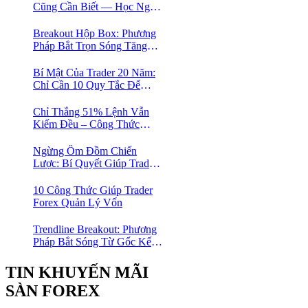
Cũng Cần Biết — Học Ngay
Khung Phân Loại Giúp
Trader Nhàn Mà Vẫn Ăn
Breakout Hộp Box: Phương
Tiền
Pháp Bắt Trọn Sóng Tăng
Dài Hạn Cho Trader Forex
Bí Mật Của Trader 20 Năm:
Chỉ Cần 10 Quy Tắc Để
Trade Nhàn Mà Vẫn Có Lời
Chỉ Thắng 51% Lệnh Vẫn
Kiếm Đều – Công Thức
Toán Học Giúp Trader Nhỏ
Lẻ Không Cần Thắng Nhiều
Ngừng Ôm Đồm Chiến
Lệnh
Lược: Bí Quyết Giúp Trader
Forex Tiến Bộ Nhanh Gấp 10
Lần
10 Công Thức Giúp Trader
Forex Quản Lý Vốn
Trendline Breakout: Phương
Pháp Bắt Sóng Từ Gốc Kết
Hợp MA Và Bollinger Bands
Cho Trader Forex
TIN KHUYẾN MÃI
SÀN FOREX