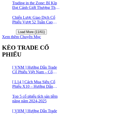
Index 🤑
Trading in the Zone: Bí Kíp
Đạt Cảnh Giới Thượng Thừa
Trong Đầu Tư Chứng Khoán
Chiến Lược Giao Dịch Cổ
Phiếu Vượt 52 Tuần Cao
Nhất | 52 Week High | Stock
Screener
Load More (11/61)
Xem thêm Chuyên Mục
KÈO TRADE CỔ
PHIẾU
[ VNM ] Hướng Dẫn Trade
Cổ Phiếu Việt Nam – Cổ
phiếu Vinamilk (VNM)
[ L14 ] Cách Mua Siêu Cổ
Phiếu X10 – Hướng Dẫn
Trade Cổ Phiếu Việt Nam –
Cổ phiếu BĐS Licogi 14
Top 5 cổ phiếu tích sản tiềm
năng năm 2024-2025
[ VHM ] Hướng Dẫn Trade