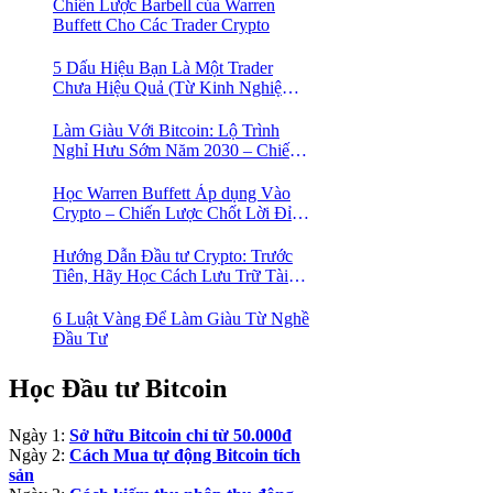
Chiến Lược Barbell của Warren
Buffett Cho Các Trader Crypto
5 Dấu Hiệu Bạn Là Một Trader
Chưa Hiệu Quả (Từ Kinh Nghiệm
Của Một Người Từng Như Thế)
Làm Giàu Với Bitcoin: Lộ Trình
Nghỉ Hưu Sớm Năm 2030 – Chiến
Lược Hành Động! 🚀
Học Warren Buffett Áp dụng Vào
Crypto – Chiến Lược Chốt Lời Đỉnh
Cao Trong Mùa Trâu!
Hướng Dẫn Đầu tư Crypto: Trước
Tiên, Hãy Học Cách Lưu Trữ Tài
Sản An Toàn!
6 Luật Vàng Để Làm Giàu Từ Nghề
Đầu Tư
Học Đầu tư Bitcoin
Ngày 1:
Sở hữu Bitcoin chỉ từ 50.000đ
Ngày 2:
Cách Mua tự động Bitcoin tích
sản