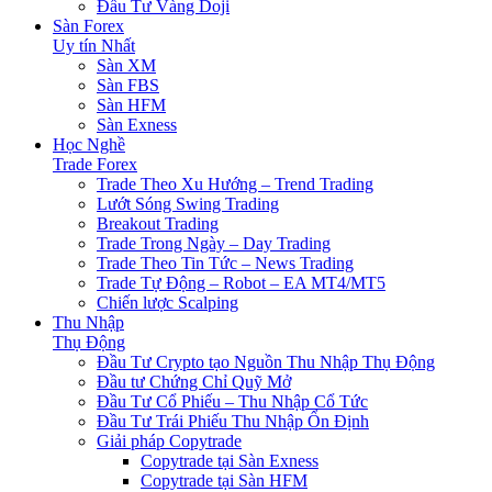
Đầu Tư Vàng Doji
Sàn Forex
Uy tín Nhất
Sàn XM
Sàn FBS
Sàn HFM
Sàn Exness
Học Nghề
Trade Forex
Trade Theo Xu Hướng – Trend Trading
Lướt Sóng Swing Trading
Breakout Trading
Trade Trong Ngày – Day Trading
Trade Theo Tin Tức – News Trading
Trade Tự Động – Robot – EA MT4/MT5
Chiến lược Scalping
Thu Nhập
Thụ Động
Đầu Tư Crypto tạo Nguồn Thu Nhập Thụ Động
Đầu tư Chứng Chỉ Quỹ Mở
Đầu Tư Cổ Phiếu – Thu Nhập Cổ Tức
Đầu Tư Trái Phiếu Thu Nhập Ổn Định
Giải pháp Copytrade
Copytrade tại Sàn Exness
Copytrade tại Sàn HFM