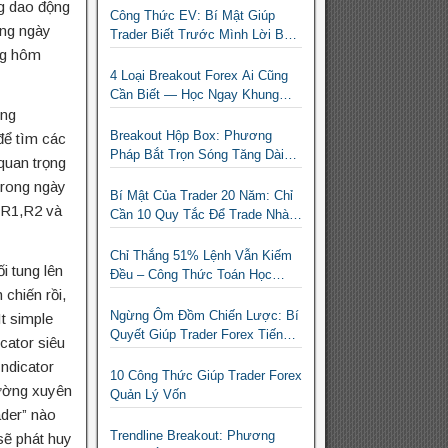
ng dao động
Công Thức EV: Bí Mật Giúp
àng ngày
Trader Biết Trước Mình Lời Bao
ng hôm
Nhiêu Mỗi Tháng
4 Loại Breakout Forex Ai Cũng
Cần Biết — Học Ngay Khung
ùng
Phân Loại Giúp Trader Nhàn Mà
Vẫn Ăn Tiền
Breakout Hộp Box: Phương
để tìm các
Pháp Bắt Trọn Sóng Tăng Dài
quan trọng
Hạn Cho Trader Forex
trong ngày
Bí Mật Của Trader 20 Năm: Chỉ
i R1,R2 và
Cần 10 Quy Tắc Để Trade Nhàn
Mà Vẫn Có Lời
Chỉ Thắng 51% Lệnh Vẫn Kiếm
i tung lên
Đều – Công Thức Toán Học
 chiến rồi,
Giúp Trader Nhỏ Lẻ Không Cần
Thắng Nhiều Lệnh
Ngừng Ôm Đồm Chiến Lược: Bí
t simple
Quyết Giúp Trader Forex Tiến
cator siêu
Bộ Nhanh Gấp 10 Lần
Indicator
10 Công Thức Giúp Trader Forex
thường xuyên
Quản Lý Vốn
ader” nào
Trendline Breakout: Phương
sẽ phát huy