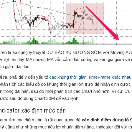
trên là áp dụng lý thuyết DỰ BÁO XU HƯỚNG SỚM với Moving Ava
 vượt lên dãy MA nhưng MA vẫn cắm đầu xuống và kéo giá giảm về
òn giảm dài dài.
i ra, phải để ý đến yếu tố
các khung thời gian TimeFrame khác nhau
 phân tích các biểu đồ có khung thời gian lớn trướ để nhận định đượ
n trong dài hạn, sau đó mới phân tích các Chart nhỏ hơn. Ví dụ: Ưu t
rước sau đó dùng Chart 30M để vào lệnh.
Indicator xác định mức cản
cator tìm các điểm cản là rất quan trọng để
xác định điểm dừng lỗ 
lý
cũng như những mục tiêu lợi nhuận tiềm năng. Indicator đối với th