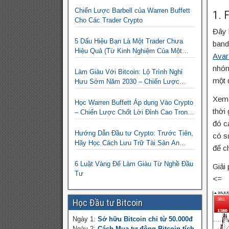
Chiến Lược Barbell của Warren Buffett
1. 
Cho Các Trader Crypto
Đây 
5 Dấu Hiệu Bạn Là Một Trader Chưa
band
Hiệu Quả (Từ Kinh Nghiệm Của Một
Avar
Người Từng Như Thế)
nhóm
Làm Giàu Với Bitcoin: Lộ Trình Nghỉ
một 
Hưu Sớm Năm 2030 – Chiến Lược
Hành Động!
Xem 
Học Warren Buffett Áp dụng Vào Crypto
thời
– Chiến Lược Chốt Lời Đỉnh Cao Trong
Mùa Trâu!
đó c
Hướng Dẫn Đầu tư Crypto: Trước Tiên,
có s
Hãy Học Cách Lưu Trữ Tài Sản An
để c
Toàn!
6 Luật Vàng Để Làm Giàu Từ Nghề Đầu
Giải
Tư
<=
Học Đầu tư Bitcoin
Ngày 1:
Sở hữu Bitcoin chỉ từ 50.000đ
Ngày 2:
Cách Mua tự động Bitcoin tích