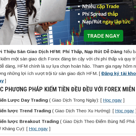
i Thiệu Sàn Giao Dịch HFM: Phí Thấp, Nạp Rút Dễ Dàng
Nếu b
 kiếm một sàn giao dịch Forex đáng tin cậy với chi phí thấp và quy t
 dễ dàng, HFM chính là sự lựa chọn hoàn hảo. Tham gia ngay hôm n
ng những lợi ích vượt trội từ sàn giao dịch HFM. [
Đăng ký tài kh
ay
]
C PHƯƠNG PHÁP KIẾM TIỀN ĐỀU ĐỀU VỚI FOREX MIỄN
iến Lược Day Trading
( Giao Dịch Trong Ngày): [
Học ngay
]
iến lược Trend Trading
( Giao Dịch Theo Xu Hướng): [
Học ngay
iến lược Breakout Trading
( Giao Dịch Theo Điểm Bùng Nổ Phá
ợ/ Kháng Cự): [
Học ngay
]