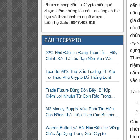
Phương pháp đầu tư Crypto hiệu quả
đến 
được kiểm chứng lâu dài , ai cũng có thể
cũng
học và thực hành ra nghề được.
giá
đ
Liên hệ Zalo: 0947.409.918
nói 
chún
ĐẦU TƯ CRYPTO
ngườ
dụng
92% Nhà Đầu Tư Đang Thua Lỗ — Đây
Thực
Chính Xác Là Lúc Bạn Nên Mua Vào
niệm
Loại Bỏ 99% Thói Xấu Trading: Bí Kíp
nắm 
Từ Triệu Phú Crypto Để Thắng Lớn!
vào 
Trade Future Dùng Đòn Bẩy: Bí Kíp
Tài 
Kiếm Lợi Nhuận Từ Coin Rác Trong
Mùa Trâu | Chiến Lược Short Bán
Khống
M2 Money Supply Vừa Phát Tín Hiệu
Cho Động Thái Tiếp Theo Của Bitcoin —
Bí Mật Mà Các Bạn Trader Đang Bỏ Lỡ!
Câu 
Warren Buffett và Bài Học Đầu Tư Vững
nhữn
Chắc Áp Dụng Trong Giới Crypto
hình