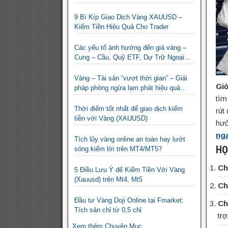
9 Bí Kíp Giao Dịch Vàng XAUUSD –
Kiếm Tiền Hiệu Quả Cho Trader
Các yếu tố ảnh hưởng đến giá vàng –
Cung – Cầu, Quỹ ETF, Dự Trữ Ngoại
Hối
Vàng – Tài sản “vượt thời gian” – Giải
Giớ
pháp phòng ngừa lạm phát hiệu quả
nhất
tìm
Thời điểm tốt nhất để giao dịch kiếm
rút
tiền với Vàng (XAUUSD)
hưở
ng
Tích lũy vàng online an toàn hay lướt
HỌ
sóng kiếm lời trên MT4/MT5?
Ch
5 Điều Lưu Ý để Kiếm Tiền Với Vàng
(Xauusd) trên Mt4, Mt5
Ch
Đầu tư Vàng Doji Online tại Fmarket:
Ch
Tích sản chỉ từ 0,5 chỉ
tr
Xem thêm Chuyên Mục