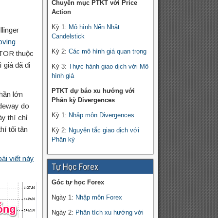
Chuyên mục PTKT với Price
Action
Kỳ 1:
Mô hình Nến Nhật
linger
Candelstick
oving
Kỳ 2:
Các mô hình giá quan trọng
ATOR thuộc
 giá đã đi
Kỳ 3:
Thực hành giao dịch với Mô
hình giá
PTKT dự báo xu hướng với
hần lớn
Phân kỳ Divergences
ideway do
Kỳ 1:
Nhập môn Divergences
y thì chỉ
í tối tân
Kỳ 2:
Nguyên tắc giao dịch với
Phân kỳ
ài viết này
Tự Học Forex
Góc tự học Forex
Ngày 1:
Nhập môn Forex
Ngày 2:
Phân tích xu hướng với