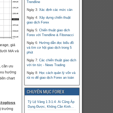
Trendline
Ngày 3:
Xác định các mức cản
Ngày 4:
Xây dựng chiến thuật
giao dịch Forex
Ngày 5:
Chiến thuật giao dịch
Forex với Trendline & Fibonacci
Ngày 6:
Hướng dẫn đọc biểu đồ
rage, giá
và tìm cơ hội giao dịch trong 5
 dưới MA và
phút
Ngày 7:
Các chiến thuật giao dịch
với tin tức - News Trading
, cần ưu
c xu hướng
Ngày 8:
Học cách quản lý vốn và
rủi ro để giao dịch Forex an toàn
iên chart
CHUYÊN MỤC FOREX
Tỷ Lệ Vàng 1:3-1:4: Ai Cũng Áp
Stoploss
Dụng Được, Không Cần Kinh
ị trường
Nghiệm Nhiều