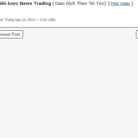
iến lược News Trading
( Giao Dịch Theo Tin Tức): [
Học ngay
]
d: Tháng Sáu 13, 2013 — 2:00 chiều
vious Post