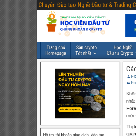
Chuyên Đào tạo Nghề Đầu tư & Trading C
Trang chủ
Sàn crypto
Học Nghề
Homepage
Tốt nhất
Đầu tư Crypto
Các
FX
Fo
Khôn
nhất
Fore
mới 
Thị 
quan
Hỗ trợ tài khoản giao dịch, đào tạo