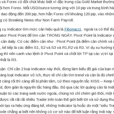
 và Forex có đôi chút khác biệt vì đặc trưng của Gold Market thườ
ội hơn Forex. Mỗi USD/ounce tương ứng với 10 pip và trung bình h
 dao động đến 200 pip, hơn hẳn Forex chỉ khoảng 120 pip, vào nhữ
g có Breaking News như Non Farm Payroll.
 cụ Indicator tìm mức cản hiệu quả là
Fibonacci
, ngoài ra có thể d
cator Pivot Point để tìm cản TRONG NGÀY. Pivot Point là Indicator 
cản daily. Có các điểm cản như : Pivot Point (là điểm cản chính và 
), kế tiếp là các điểm S1, S2 và S3 và R1,R2 và R3. Ví dụ xu hướng 
ng thì nên canh vào lệnh ở Pivot Point và chốt lời TP tại các vị trí tạ
nhất là R3.
uận: Chỉ cần 2 loại Indicator này thôi, đừng làm biểu đồ giá của bạn rố
àng loạt Indicator vô ích, thực tế chỉ cần tìm trend và cản là đủ chinh
t càng rối thì càng dễ bị phân tâm, cứ theo nguyên tắc KISS – Keep I
id, đơn giản là nguyên tắc hàng đầu. Bỏ qua các lời quảng cáo là Indi
nhuận từ các trang web nước ngoài, chúng nó chỉ chém gió thôi, một 
 được rất rất rất nhiều Trader trên toàn thế giới biết tới và sử dụng 
mới tạo ra hiệu ứng đáng kể, những Indicator lạ hoắc do một “siêu Tr
ode chẳng ai biết nên không có cơ sở nào để kết luận rằng Indi này 