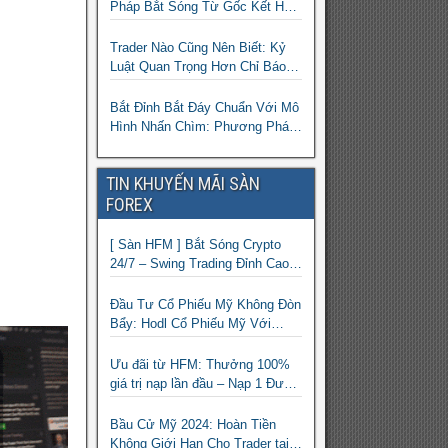
Pháp Bắt Sóng Từ Gốc Kết Hợp
MA Và Bollinger Bands Cho
Trader Forex
Trader Nào Cũng Nên Biết: Kỷ
Luật Quan Trọng Hơn Chỉ Báo
“Xịn”
Bắt Đỉnh Bắt Đáy Chuẩn Với Mô
Hình Nhấn Chìm: Phương Pháp
Giao Dịch Forex Đơn Giản Cho
Mọi Trader
TIN KHUYẾN MÃI SÀN
FOREX
[ Sàn HFM ] Bắt Sóng Crypto
24/7 – Swing Trading Đỉnh Cao
Với Đòn Bẩy 1:1000
Đầu Tư Cổ Phiếu Mỹ Không Đòn
Bẩy: Hodl Cổ Phiếu Mỹ Với
HFM: Ít Tốn Công, Lợi Nhuận
Đều Đều | cổ phiếu CFD
Ưu đãi từ HFM: Thưởng 100%
giá trị nạp lần đầu – Nạp 1 Được
2 – Chinh Phục Thị Trường
Ngay!
Bầu Cử Mỹ 2024: Hoàn Tiền
Không Giới Hạn Cho Trader tại