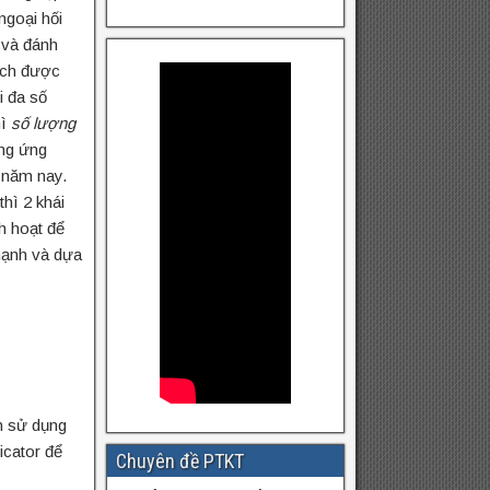
ngoại hối
và đánh
tích được
i đa số
hì
số lượng
ăng ứng
 năm nay.
hì 2 khái
h hoạt để
mạnh và dựa
ên sử dụng
icator để
Chuyên đề PTKT