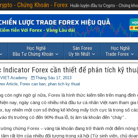
rypto - Chứng Khoán - Forex
Huấn luyện đầu tư Crypto - Chứng kho
Học Nghề
Sàn Forex
Học Nghề
Đầu Tư Chứng Khoán
Uy tín Nhất
Trade Forex
 Indicator Forex cần thiết để phân tích kỹ thu
VIET Academy
Tháng Sáu 17, 2013
rex Article
,
Forex can ban
,
phan tich ky thuat
g còn nghi ngờ gì nữa, Forex là hình thức kiếm tiền trên mạng đỉnh 
 hiện nay, ngày càng có nhiều nhà đầu tư cá nhân Việt nam tham gia 
x, tuy nhiên một con số thống kê không mấy tích cực là trong số cá
vào thị trường có đến 90% thua lỗ, bị âm tài khoản đến “cháy” .
trường chứng Forex – vàng tài khoản đang trở thành một điểm nóng 
 tâm rất lớn của nhiều đối tượng trong xã hội (Từ sinh viên, chủ doa