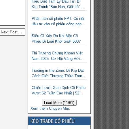
Hiểu Biết Tâm Lý Đầu Tư: Bí
Kíp Tránh “Bán Non, Giữ Lỗ” Để
Thành Công Trên Thị Trường
Chứng Khoán
Phân tích cổ phiếu FPT: Có nên
đầu tư vào cổ phiếu công nghệ
Việt Nam?
Next Post →
Điều Gì Xảy Ra Khi Một Cổ
Phiếu Bị Loại Khỏi S&P 500?
Thị Trường Chứng Khoán Việt
Nam 2025: Cơ Hội Vàng Với
ETF Theo Chỉ Số Index
Trading in the Zone: Bí Kíp Đạt
Cảnh Giới Thượng Thừa Trong
Đầu Tư Chứng Khoán
Chiến Lược Giao Dịch Cổ Phiếu
Vượt 52 Tuần Cao Nhất | 52
Week High | Stock Screener
Load More (11/61)
Xem thêm Chuyên Mục
KÈO TRADE CỔ PHIẾU