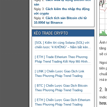
sản
Ngày 3:
Cách kiếm thu nhập thụ động
với crypto
Ngày 4:
Cách tích sản Bitcoin chỉ từ
10.000đ tại Binance
KÈO TRADE CRYPTO
Ảnh 
[SOL ] Kiếm lời cùng Solana (SOL) với
chiến lược “4 KHÔNG” – Nắm bắt kênh
tăng
xu hướng & Chia vốn hợp lý
sẽ c
[ ETH ] Trade Etherium Theo Phương
Pháp Trend Trading Kết Hợp Mô Hình
Ngoà
Giá 2 Đáy
tiên
[ LINK ] Chiến Lược Giao Dịch Link
chuẩ
Theo Phương Pháp Trend Trading
H4 t
[ BTC ] Chiến Lược Giao Dịch Bitcoin
2. 
Theo Phương Pháp Trend Trading
Indi
[ ETH ] Chiến Lược Giao Dịch Etherium
hợp 
Theo Phương Pháp Trend Trading