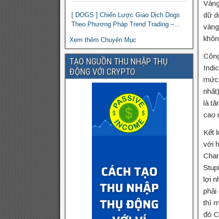
Vàng
dữ d
[ DOGS ] Chiến Lược Giao Dịch Dogs
Theo Phương Pháp Trend Trading –
vàng
Đồng Crypto Mới Niêm Yết trên Binance
khôn
Xem thêm Chuyên Mục
Công
TẠO NGUỒN THU NHẬP THỤ
Indi
ĐỘNG VỚI CRYPTO
mức 
nhất
là tă
cao 
Kết l
với h
Char
Stup
lợi 
phải
thì 
đó C