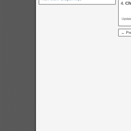
Ch
Update
← Pre