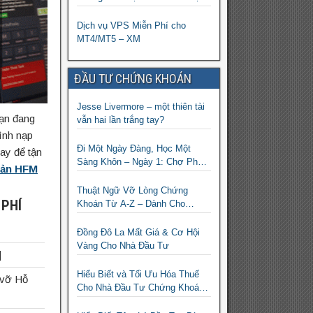
sàn XM
Dịch vụ VPS Miễn Phí cho
MT4/MT5 – XM
ĐẦU TƯ CHỨNG KHOÁN
Jesse Livermore – một thiên tài
ạn đang
vẫn hai lần trắng tay?
rình nạp
Đi Một Ngày Đàng, Học Một
ay để tận
Sàng Khôn – Ngày 1: Chợ Phố
oản HFM
Cổ Istanbul
Thuật Ngữ Vỡ Lòng Chứng
 PHÍ
Khoán Từ A-Z – Dành Cho
Người mới tìm hiểu
Đồng Đô La Mất Giá & Cơ Hội
Vàng Cho Nhà Đầu Tư
]
Hiểu Biết và Tối Ưu Hóa Thuế
 vỡ Hỗ
Cho Nhà Đầu Tư Chứng Khoán