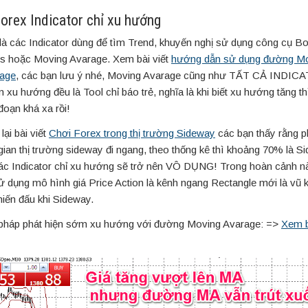
Forex Indicator chỉ xu hướng
là các Indicator dùng để tìm Trend, khuyến nghị sử dụng công cụ Bol
s hoặc Moving Avarage. Xem bài viết
hướng dẫn sử dụng đường M
age
, các bạn lưu ý nhé, Moving Avarage cũng như TẤT CẢ INDIC
 xu hướng đều là Tool chỉ báo trẻ, nghĩa là khi biết xu hướng tăng thì
đoạn khá xa rồi!
lại bài viết
Chơi Forex trong thị trường Sideway
các bạn thấy rằng p
 gian thị trường sideway đi ngang, theo thống kê thì khoảng 70% là S
ác Indicator chỉ xu hướng sẽ trở nên VÔ DỤNG! Trong hoàn cảnh nà
ử dụng mô hình giá Price Action là kênh ngang Rectangle mới là vũ kh
hiến đấu khi Sideway.
 pháp phát hiện sớm xu hướng với đường Moving Avarage: =>
Xem b