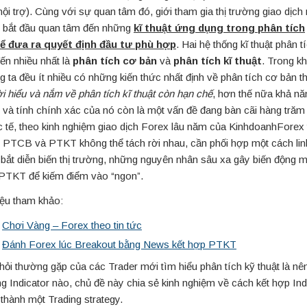
nội trợ). Cùng với sự quan tâm đó, giới tham gia thị trường giao dịch 
 bắt đầu quan tâm đến những
kĩ thuật ứng dụng trong phân tích
ể đưa ra quyết định đầu tư phù hợp
. Hai hệ thống kĩ thuật phân 
đến nhiều nhất là
phân tích cơ bản
và
phân tích kĩ thuật
. Trong kh
g ta đều ít nhiều có những kiến thức nhất định về phân tích cơ bản t
i hiểu và nắm về phân tích kĩ thuật còn hạn chế
, hơn thế nữa khả n
 và tính chính xác của nó còn là một vấn đề đang bàn cãi hàng trăm
 tế, theo kinh nghiệm giao dịch Forex lâu năm của KinhdoanhForex t
 PTCB và PTKT không thể tách rời nhau, cần phối hợp một cách lin
bắt diễn biến thị trường, những nguyên nhân sâu xa gây biến động 
PTKT để kiếm điểm vào “ngon”.
liệu tham khảo:
Chơi Vàng – Forex theo tin tức
Đánh Forex lúc Breakout bằng News kết hợp PTKT
hỏi thường gặp của các Trader mới tìm hiểu phân tích kỹ thuật là n
g Indicator nào, chủ đề này chia sẻ kinh nghiệm về cách kết hợp Ind
 thành một Trading strategy.