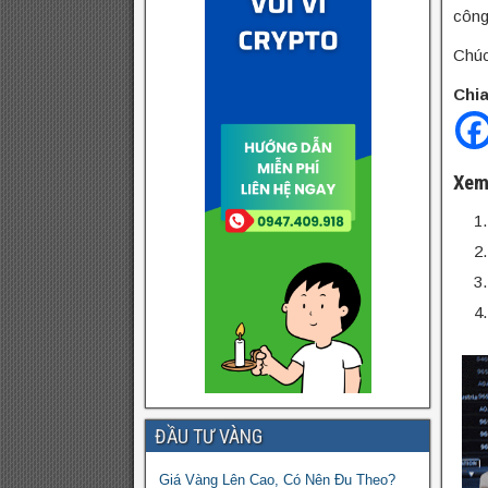
công
Chúc
Chia
Xem
ĐẦU TƯ VÀNG
Giá Vàng Lên Cao, Có Nên Đu Theo?