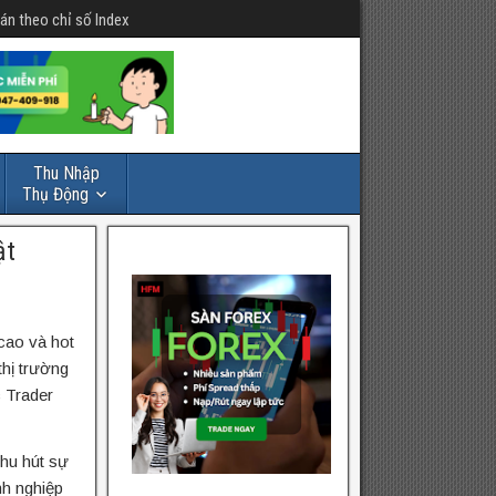
án theo chỉ số Index
Thu Nhập
Thụ Động
ật
cao và hot
thị trường
c Trader
thu hút sự
nh nghiệp