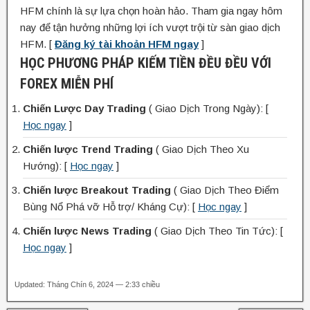
HFM chính là sự lựa chọn hoàn hảo. Tham gia ngay hôm
nay để tận hưởng những lợi ích vượt trội từ sàn giao dịch
HFM. [
Đăng ký tài khoản HFM ngay
]
HỌC PHƯƠNG PHÁP KIẾM TIỀN ĐỀU ĐỀU VỚI
FOREX MIỄN PHÍ
Chiến Lược Day Trading
( Giao Dịch Trong Ngày): [
Học ngay
]
Chiến lược Trend Trading
( Giao Dịch Theo Xu
Hướng): [
Học ngay
]
Chiến lược Breakout Trading
( Giao Dịch Theo Điểm
Bùng Nổ Phá vỡ Hỗ trợ/ Kháng Cự): [
Học ngay
]
Chiến lược News Trading
( Giao Dịch Theo Tin Tức): [
Học ngay
]
Updated: Tháng Chín 6, 2024 — 2:33 chiều