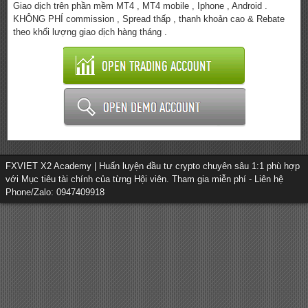
Giao dịch trên phần mềm MT4 , MT4 mobile , Iphone , Android .
KHÔNG PHÍ commission , Spread thấp , thanh khoản cao & Rebate
theo khối lượng giao dịch hàng tháng .
FXVIET X2 Academy | Huấn luyện đầu tư crypto chuyên sâu 1:1 phù hợp
với Mục tiêu tài chính của từng Hội viên. Tham gia miễn phí - Liên hệ
Phone/Zalo: 0947409918