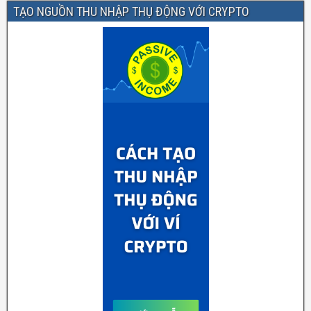
TẠO NGUỒN THU NHẬP THỤ ĐỘNG VỚI CRYPTO