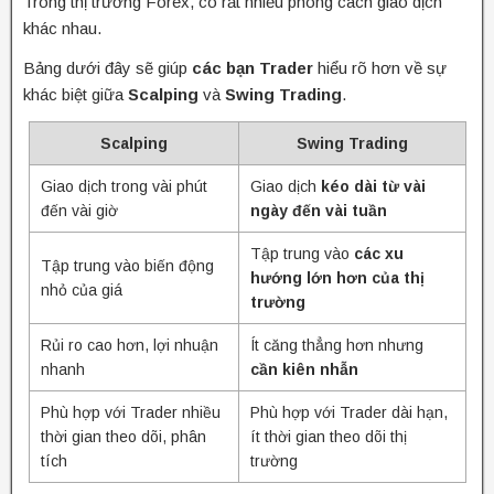
Trong thị trường Forex, có rất nhiều phong cách giao dịch
khác nhau.
Bảng dưới đây sẽ giúp
các bạn Trader
hiểu rõ hơn về sự
khác biệt giữa
Scalping
và
Swing Trading
.
Scalping
Swing Trading
Giao dịch trong vài phút
Giao dịch
kéo dài từ vài
đến vài giờ
ngày đến vài tuần
Tập trung vào
các xu
Tập trung vào biến động
hướng lớn hơn của thị
nhỏ của giá
trường
Rủi ro cao hơn, lợi nhuận
Ít căng thẳng hơn nhưng
nhanh
cần kiên nhẫn
Phù hợp với Trader nhiều
Phù hợp với Trader dài hạn,
thời gian theo dõi, phân
ít thời gian theo dõi thị
tích
trường