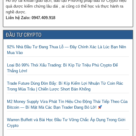
Hỗ trợ tài khoản giao dịch, đào tạo Phương pháp đầu tư Crypto hiệu
quả được kiểm chứng lâu dài , ai cũng có thể học và thực hành ra
nghề được.
Liên hệ Zalo: 0947.409.918
ĐẦU TƯ CRYPTO
92% Nhà Đầu Tư Đang Thua Lỗ — Đây Chính Xác Là Lúc Bạn Nên
Mua Vào
Loại Bỏ 99% Thói Xấu Trading: Bí Kíp Từ Triệu Phú Crypto Để
Thắng Lớn!
Trade Future Dùng Đòn Bẩy: Bí Kíp Kiếm Lợi Nhuận Từ Coin Rác
Trong Mùa Trâu | Chiến Lược Short Bán Khống
M2 Money Supply Vừa Phát Tín Hiệu Cho Động Thái Tiếp Theo Của
Bitcoin — Bí Mật Mà Các Bạn Trader Đang Bỏ Lỡ!
Warren Buffett và Bài Học Đầu Tư Vững Chắc Áp Dụng Trong Giới
Crypto