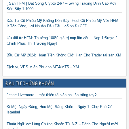
[ Sàn HFM ] Bắt Sóng Crypto 24/7 – Swing Trading Đỉnh Cao Với
Đòn Bẩy 1:1000
Đầu Tư Cổ Phiếu Mỹ Không Đòn Bẩy: Hodl Cổ Phiếu Mỹ Với HFM:
Ít Tốn Công, Lợi Nhuận Đều Đều | cổ phiếu CFD
Ưu đãi từ HFM: Thưởng 100% giá trị nạp lần đầu – Nạp 1 Được 2 –
Chinh Phục Thị Trường Ngay!
Bầu Cử Mỹ 2024: Hoàn Tiền Không Giới Hạn Cho Trader tại sàn XM
Dịch vụ VPS Miễn Phí cho MT4/MT5 – XM
ĐẦU TƯ CHỨNG KHOÁN
Jesse Livermore – một thiên tài vẫn hai lần trắng tay?
Đi Một Ngày Đàng, Học Một Sàng Khôn – Ngày 1: Chợ Phố Cổ
Istanbul
Thuật Ngữ Vỡ Lòng Chứng Khoán Từ A-Z – Dành Cho Người mới