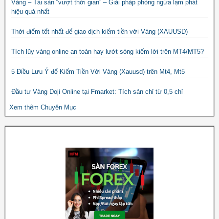
Vàng – Tài sản “vượt thời gian” – Giải pháp phòng ngừa lạm phát
hiệu quả nhất
Thời điểm tốt nhất để giao dịch kiếm tiền với Vàng (XAUUSD)
Tích lũy vàng online an toàn hay lướt sóng kiếm lời trên MT4/MT5?
5 Điều Lưu Ý để Kiếm Tiền Với Vàng (Xauusd) trên Mt4, Mt5
Đầu tư Vàng Doji Online tại Fmarket: Tích sản chỉ từ 0,5 chỉ
Xem thêm Chuyên Mục