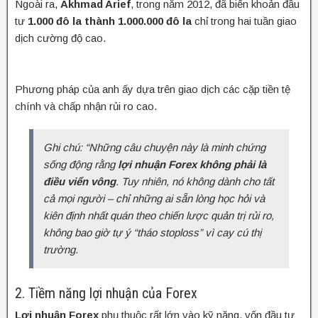
Ngoài ra,
Akhmad Arief
, trong năm 2012, đã biến khoản đầu
tư
1.000 đô la thành 1.000.000 đô la
chỉ trong hai tuần giao
dịch cường độ cao.
Phương pháp của anh ấy dựa trên giao dịch các cặp tiền tệ
chính và chấp nhận rủi ro cao.
Ghi chú: “Những câu chuyện này là minh chứng
sống động rằng
lợi nhuận Forex không phải là
điều viển vông
. Tuy nhiên, nó không dành cho tất
cả mọi người – chỉ những ai sẵn lòng học hỏi và
kiên định nhất quán theo chiến lược quản trị rủi ro,
không bao giờ tự ý “tháo stoploss” vì cay cú thị
trường.
2. Tiềm năng lợi nhuận của Forex
Lợi nhuận Forex
phụ thuộc rất lớn vào kỹ năng, vốn đầu tư