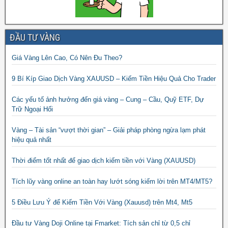
ĐẦU TƯ VÀNG
Giá Vàng Lên Cao, Có Nên Đu Theo?
9 Bí Kíp Giao Dịch Vàng XAUUSD – Kiếm Tiền Hiệu Quả Cho Trader
Các yếu tố ảnh hưởng đến giá vàng – Cung – Cầu, Quỹ ETF, Dự
Trữ Ngoại Hối
Vàng – Tài sản “vượt thời gian” – Giải pháp phòng ngừa lạm phát
hiệu quả nhất
Thời điểm tốt nhất để giao dịch kiếm tiền với Vàng (XAUUSD)
Tích lũy vàng online an toàn hay lướt sóng kiếm lời trên MT4/MT5?
5 Điều Lưu Ý để Kiếm Tiền Với Vàng (Xauusd) trên Mt4, Mt5
Đầu tư Vàng Doji Online tại Fmarket: Tích sản chỉ từ 0,5 chỉ