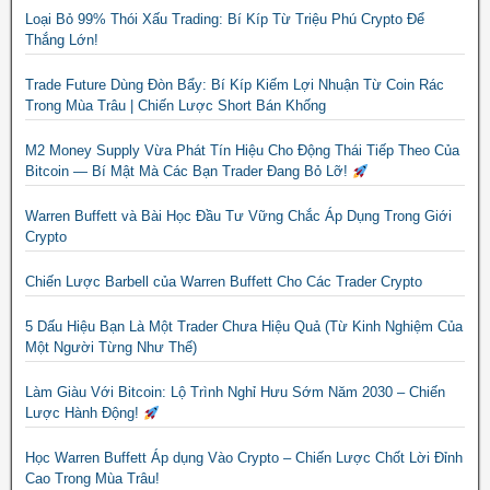
Loại Bỏ 99% Thói Xấu Trading: Bí Kíp Từ Triệu Phú Crypto Để
Thắng Lớn!
Trade Future Dùng Đòn Bẩy: Bí Kíp Kiếm Lợi Nhuận Từ Coin Rác
Trong Mùa Trâu | Chiến Lược Short Bán Khống
M2 Money Supply Vừa Phát Tín Hiệu Cho Động Thái Tiếp Theo Của
Bitcoin — Bí Mật Mà Các Bạn Trader Đang Bỏ Lỡ!
Warren Buffett và Bài Học Đầu Tư Vững Chắc Áp Dụng Trong Giới
Crypto
Chiến Lược Barbell của Warren Buffett Cho Các Trader Crypto
5 Dấu Hiệu Bạn Là Một Trader Chưa Hiệu Quả (Từ Kinh Nghiệm Của
Một Người Từng Như Thế)
Làm Giàu Với Bitcoin: Lộ Trình Nghỉ Hưu Sớm Năm 2030 – Chiến
Lược Hành Động!
Học Warren Buffett Áp dụng Vào Crypto – Chiến Lược Chốt Lời Đỉnh
Cao Trong Mùa Trâu!