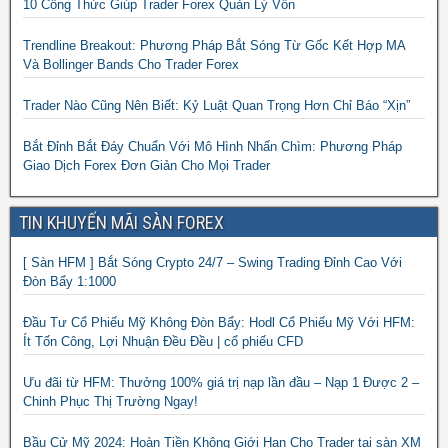
10 Công Thức Giúp Trader Forex Quản Lý Vốn
Trendline Breakout: Phương Pháp Bắt Sóng Từ Gốc Kết Hợp MA
Và Bollinger Bands Cho Trader Forex
Trader Nào Cũng Nên Biết: Kỷ Luật Quan Trọng Hơn Chỉ Báo “Xịn”
Bắt Đỉnh Bắt Đáy Chuẩn Với Mô Hình Nhấn Chìm: Phương Pháp
Giao Dịch Forex Đơn Giản Cho Mọi Trader
TIN KHUYẾN MÃI SÀN FOREX
[ Sàn HFM ] Bắt Sóng Crypto 24/7 – Swing Trading Đỉnh Cao Với
Đòn Bẩy 1:1000
Đầu Tư Cổ Phiếu Mỹ Không Đòn Bẩy: Hodl Cổ Phiếu Mỹ Với HFM:
Ít Tốn Công, Lợi Nhuận Đều Đều | cổ phiếu CFD
Ưu đãi từ HFM: Thưởng 100% giá trị nạp lần đầu – Nạp 1 Được 2 –
Chinh Phục Thị Trường Ngay!
Bầu Cử Mỹ 2024: Hoàn Tiền Không Giới Hạn Cho Trader tại sàn XM