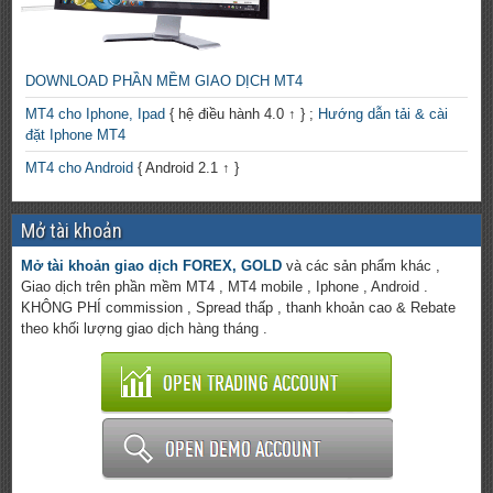
DOWNLOAD PHẦN MỀM GIAO DỊCH MT4
MT4 cho Iphone, Ipad
{ hệ điều hành 4.0 ↑ } ;
Hướng dẫn tải & cài
đặt Iphone MT4
MT4 cho Android
{ Android 2.1 ↑ }
Mở tài khoản
Mở tài khoản giao dịch FOREX, GOLD
và các sản phẩm khác ,
Giao dịch trên phần mềm MT4 , MT4 mobile , Iphone , Android .
KHÔNG PHÍ commission , Spread thấp , thanh khoản cao & Rebate
theo khối lượng giao dịch hàng tháng .