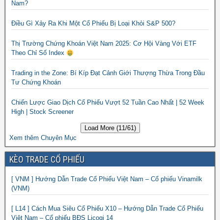
Nam?
Điều Gì Xảy Ra Khi Một Cổ Phiếu Bị Loại Khỏi S&P 500?
Thị Trường Chứng Khoán Việt Nam 2025: Cơ Hội Vàng Với ETF
Theo Chỉ Số Index
Trading in the Zone: Bí Kíp Đạt Cảnh Giới Thượng Thừa Trong Đầu
Tư Chứng Khoán
Chiến Lược Giao Dịch Cổ Phiếu Vượt 52 Tuần Cao Nhất | 52 Week
High | Stock Screener
Load More (11/61)
Xem thêm Chuyên Mục
KÈO TRADE CỔ PHIẾU
[ VNM ] Hướng Dẫn Trade Cổ Phiếu Việt Nam – Cổ phiếu Vinamilk
(VNM)
[ L14 ] Cách Mua Siêu Cổ Phiếu X10 – Hướng Dẫn Trade Cổ Phiếu
Việt Nam – Cổ phiếu BĐS Licogi 14