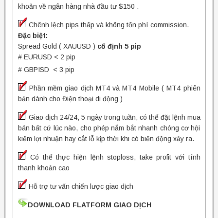
khoản về ngân hàng nhà đầu tư $150 .
Chênh lệch pips thấp và không tốn phí commission.
Đặc biệt:
Spread Gold ( XAUUSD )
cố định 5 pip
# EURUSD < 2 pip
# GBPISD < 3 pip
Phần mềm giao dịch MT4 và MT4 Mobile ( MT4 phiên
bản dành cho Điện thoại di động )
Giao dịch 24/24, 5 ngày trong tuần, có thể đặt lệnh mua
bán bất cứ lúc nào, cho phép nắm bắt nhanh chóng cơ hội
kiếm lợi nhuận hay cắt lỗ kịp thời khi có biến động xảy ra.
Có thể thực hiện lệnh stoploss, take profit với tính
thanh khoản cao
Hỗ trợ tư vấn chiến lược giao dịch
DOWNLOAD FLATFORM GIAO DỊCH