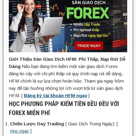
Giới Thiệu Sàn Giao Dịch HFM: Phí Thấp, Nạp Rút Dễ
Dàng
Nếu bạn đang tìm kiếm một sàn giao dịch Forex
đáng tin cậy với chi phí thấp và quy trình nạp rút dễ dàng,
HFM chính là sự lựa chọn hoàn hảo. Tham gia ngay hôm
nay để tận hưởng những lợi ích vượt trội từ sàn giao dịch
HFM. [
Đăng ký tài khoản HFM ngay
]
HỌC PHƯƠNG PHÁP KIẾM TIỀN ĐỀU ĐỀU VỚI
FOREX MIỄN PHÍ
Chiến Lược Day Trading
( Giao Dịch Trong Ngày): [
Học ngay
]