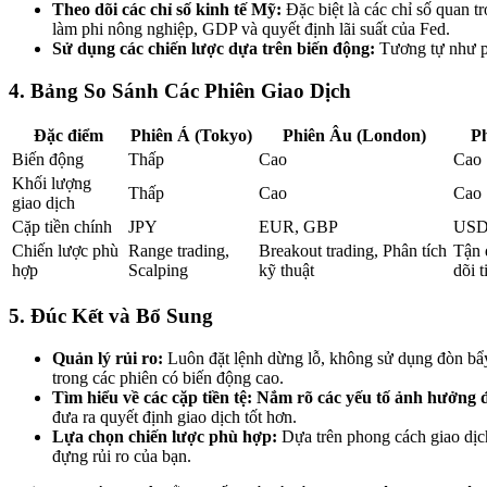
Theo dõi các chỉ số kinh tế Mỹ:
Đặc biệt là các chỉ số quan t
làm phi nông nghiệp, GDP và quyết định lãi suất của Fed.
Sử dụng các chiến lược dựa trên biến động:
Tương tự như p
4. Bảng So Sánh Các Phiên Giao Dịch
Đặc điểm
Phiên Á (Tokyo)
Phiên Âu (London)
P
Biến động
Thấp
Cao
Cao
Khối lượng
Thấp
Cao
Cao
giao dịch
Cặp tiền chính
JPY
EUR, GBP
US
Chiến lược phù
Range trading,
Breakout trading, Phân tích
Tận 
hợp
Scalping
kỹ thuật
dõi t
5. Đúc Kết và Bổ Sung
Quản lý rủi ro:
Luôn đặt lệnh dừng lỗ, không sử dụng đòn bẩy
trong các phiên có biến động cao.
Tìm hiểu về các cặp tiền tệ:
Nắm rõ các yếu tố ảnh hưởng đ
đưa ra quyết định giao dịch tốt hơn.
Lựa chọn chiến lược phù hợp:
Dựa trên phong cách giao dịc
đựng rủi ro của bạn.