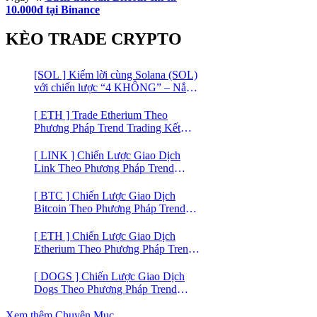
10.000đ tại Binance
KÈO TRADE CRYPTO
[SOL ] Kiếm lời cùng Solana (SOL)
với chiến lược “4 KHÔNG” – Nắm
bắt kênh xu hướng & Chia vốn hợp
lý
[ ETH ] Trade Etherium Theo
Phương Pháp Trend Trading Kết
Hợp Mô Hình Giá 2 Đáy
[ LINK ] Chiến Lược Giao Dịch
Link Theo Phương Pháp Trend
Trading
[ BTC ] Chiến Lược Giao Dịch
Bitcoin Theo Phương Pháp Trend
Trading
[ ETH ] Chiến Lược Giao Dịch
Etherium Theo Phương Pháp Trend
Trading
[ DOGS ] Chiến Lược Giao Dịch
Dogs Theo Phương Pháp Trend
Trading – Đồng Crypto Mới Niêm
Yết trên Binance
Xem thêm Chuyên Mục