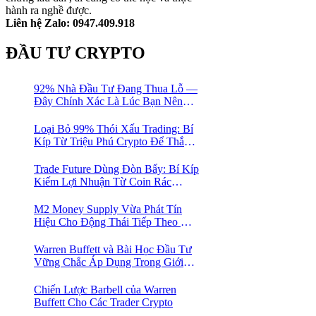
hành ra nghề được.
Liên hệ Zalo: 0947.409.918
ĐẦU TƯ CRYPTO
92% Nhà Đầu Tư Đang Thua Lỗ —
Đây Chính Xác Là Lúc Bạn Nên
Mua Vào
Loại Bỏ 99% Thói Xấu Trading: Bí
Kíp Từ Triệu Phú Crypto Để Thắng
Lớn!
Trade Future Dùng Đòn Bẩy: Bí Kíp
Kiếm Lợi Nhuận Từ Coin Rác
Trong Mùa Trâu | Chiến Lược Short
Bán Khống
M2 Money Supply Vừa Phát Tín
Hiệu Cho Động Thái Tiếp Theo Của
Bitcoin — Bí Mật Mà Các Bạn
Trader Đang Bỏ Lỡ! 🚀
Warren Buffett và Bài Học Đầu Tư
Vững Chắc Áp Dụng Trong Giới
Crypto
Chiến Lược Barbell của Warren
Buffett Cho Các Trader Crypto