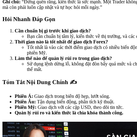
Ghi chú:
“Đừng quên rằng, kiến thức là sức mạnh. Một Trader không
mà còn phải luôn cập nhật và tự học hỏi mỗi ngày.”
Hỏi Nhanh Đáp Gọn
Cần chuẩn bị gì trước khi giao dịch?
Bạn cần chuẩn bị tâm lý, kiến thức về thị trường, và các 
Thời gian nào là tốt nhất để giao dịch Forex?
Tốt nhất là vào các thời điểm giao dịch có nhiều biến đ
phiên Mỹ.
Làm thế nào để quản lý rủi ro trong giao dịch?
Sử dụng lệnh dừng lỗ, không đặt đòn bẩy quá mức và chỉ
thể mất.
Tóm Tắt Nội Dung Chính ✍️
Phiên Á:
Giao dịch trong biên độ hẹp, lướt sóng.
Phiên Âu:
Tận dụng biến động, phân tích kỹ thuật.
Phiên Mỹ:
Giao dịch với các cặp USD, theo dõi tin tức.
Quản lý rủi ro và kiến thức là chìa khóa thành công.