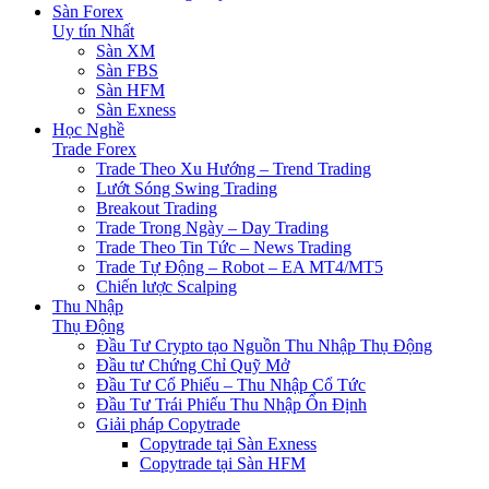
Sàn Forex
Uy tín Nhất
Sàn XM
Sàn FBS
Sàn HFM
Sàn Exness
Học Nghề
Trade Forex
Trade Theo Xu Hướng – Trend Trading
Lướt Sóng Swing Trading
Breakout Trading
Trade Trong Ngày – Day Trading
Trade Theo Tin Tức – News Trading
Trade Tự Động – Robot – EA MT4/MT5
Chiến lược Scalping
Thu Nhập
Thụ Động
Đầu Tư Crypto tạo Nguồn Thu Nhập Thụ Động
Đầu tư Chứng Chỉ Quỹ Mở
Đầu Tư Cổ Phiếu – Thu Nhập Cổ Tức
Đầu Tư Trái Phiếu Thu Nhập Ổn Định
Giải pháp Copytrade
Copytrade tại Sàn Exness
Copytrade tại Sàn HFM