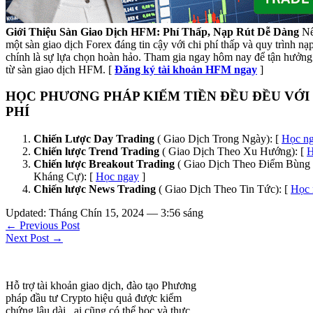
Giới Thiệu Sàn Giao Dịch HFM: Phí Thấp, Nạp Rút Dễ Dàng
Nế
một sàn giao dịch Forex đáng tin cậy với chi phí thấp và quy trình n
chính là sự lựa chọn hoàn hảo. Tham gia ngay hôm nay để tận hưởng 
từ sàn giao dịch HFM. [
Đăng ký tài khoản HFM ngay
]
HỌC PHƯƠNG PHÁP KIẾM TIỀN ĐỀU ĐỀU VỚI
PHÍ
Chiến Lược Day Trading
( Giao Dịch Trong Ngày): [
Học n
Chiến lược Trend Trading
( Giao Dịch Theo Xu Hướng): [
H
Chiến lược Breakout Trading
( Giao Dịch Theo Điểm Bùng 
Kháng Cự): [
Học ngay
]
Chiến lược News Trading
( Giao Dịch Theo Tin Tức): [
Học 
Updated: Tháng Chín 15, 2024 — 3:56 sáng
← Previous Post
Next Post →
Hỗ trợ tài khoản giao dịch, đào tạo Phương
pháp đầu tư Crypto hiệu quả được kiểm
chứng lâu dài , ai cũng có thể học và thực