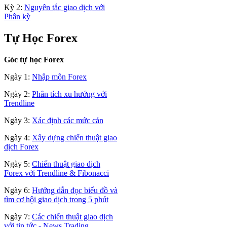
Kỳ 2:
Nguyên tắc giao dịch với
Phân kỳ
Tự Học Forex
Góc tự học Forex
Ngày 1:
Nhập môn Forex
Ngày 2:
Phân tích xu hướng với
Trendline
Ngày 3:
Xác định các mức cản
Ngày 4:
Xây dựng chiến thuật giao
dịch Forex
Ngày 5:
Chiến thuật giao dịch
Forex với Trendline & Fibonacci
Ngày 6:
Hướng dẫn đọc biểu đồ và
tìm cơ hội giao dịch trong 5 phút
Ngày 7:
Các chiến thuật giao dịch
với tin tức - News Trading