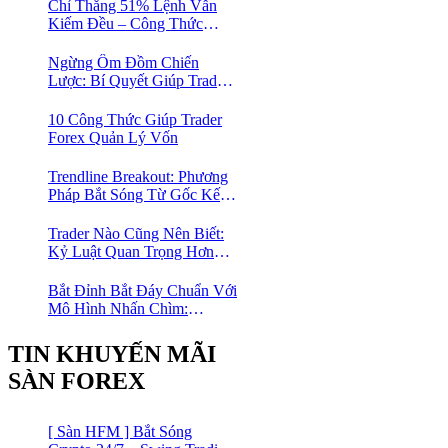
Chỉ Thắng 51% Lệnh Vẫn
Kiếm Đều – Công Thức
Toán Học Giúp Trader Nhỏ
Lẻ Không Cần Thắng Nhiều
Ngừng Ôm Đồm Chiến
Lệnh
Lược: Bí Quyết Giúp Trader
Forex Tiến Bộ Nhanh Gấp 10
Lần
10 Công Thức Giúp Trader
Forex Quản Lý Vốn
Trendline Breakout: Phương
Pháp Bắt Sóng Từ Gốc Kết
Hợp MA Và Bollinger Bands
Cho Trader Forex
Trader Nào Cũng Nên Biết:
Kỷ Luật Quan Trọng Hơn
Chỉ Báo “Xịn”
Bắt Đỉnh Bắt Đáy Chuẩn Với
Mô Hình Nhấn Chìm:
Phương Pháp Giao Dịch
Forex Đơn Giản Cho Mọi
TIN KHUYẾN MÃI
Trader
SÀN FOREX
[ Sàn HFM ] Bắt Sóng