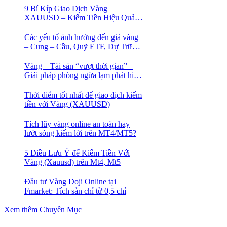
9 Bí Kíp Giao Dịch Vàng
XAUUSD – Kiếm Tiền Hiệu Quả
Cho Trader
Các yếu tố ảnh hưởng đến giá vàng
– Cung – Cầu, Quỹ ETF, Dự Trữ
Ngoại Hối
Vàng – Tài sản “vượt thời gian” –
Giải pháp phòng ngừa lạm phát hiệu
quả nhất
Thời điểm tốt nhất để giao dịch kiếm
tiền với Vàng (XAUUSD)
Tích lũy vàng online an toàn hay
lướt sóng kiếm lời trên MT4/MT5?
5 Điều Lưu Ý để Kiếm Tiền Với
Vàng (Xauusd) trên Mt4, Mt5
Đầu tư Vàng Doji Online tại
Fmarket: Tích sản chỉ từ 0,5 chỉ
Xem thêm Chuyên Mục