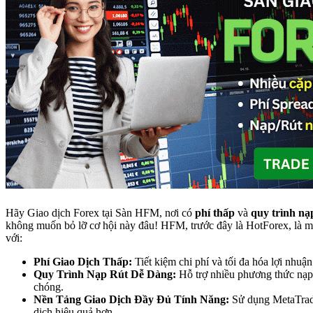
Hãy Giao dịch Forex tại Sàn HFM, nơi có
phí thấp
và
quy trình nạ
không muốn bỏ lỡ cơ hội này đâu! HFM, trước đây là HotForex, là mộ
với:
Phí Giao Dịch Thấp:
Tiết kiệm chi phí và tối đa hóa lợi nhuận
Quy Trình Nạp Rút Dễ Dàng:
Hỗ trợ nhiều phương thức nạp 
chóng.
Nền Tảng Giao Dịch Đầy Đủ Tính Năng:
Sử dụng MetaTrade
dịch hiệu quả hơn.