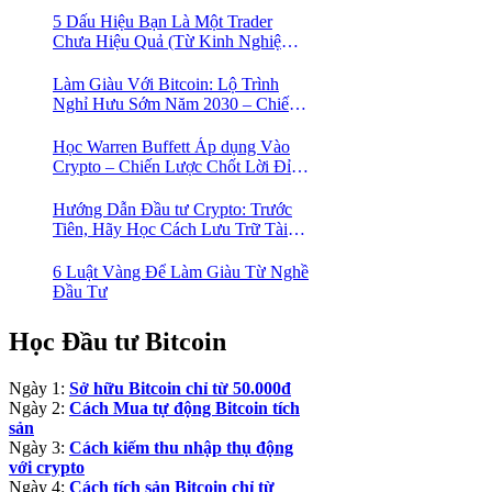
5 Dấu Hiệu Bạn Là Một Trader
Chưa Hiệu Quả (Từ Kinh Nghiệm
Của Một Người Từng Như Thế)
Làm Giàu Với Bitcoin: Lộ Trình
Nghỉ Hưu Sớm Năm 2030 – Chiến
Lược Hành Động! 🚀
Học Warren Buffett Áp dụng Vào
Crypto – Chiến Lược Chốt Lời Đỉnh
Cao Trong Mùa Trâu!
Hướng Dẫn Đầu tư Crypto: Trước
Tiên, Hãy Học Cách Lưu Trữ Tài
Sản An Toàn!
6 Luật Vàng Để Làm Giàu Từ Nghề
Đầu Tư
Học Đầu tư Bitcoin
Ngày 1:
Sở hữu Bitcoin chỉ từ 50.000đ
Ngày 2:
Cách Mua tự động Bitcoin tích
sản
Ngày 3:
Cách kiếm thu nhập thụ động
với crypto
Ngày 4:
Cách tích sản Bitcoin chỉ từ