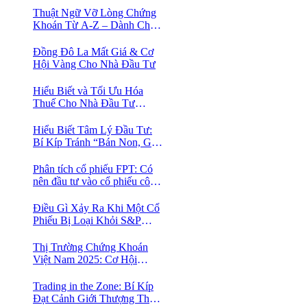
Thuật Ngữ Vỡ Lòng Chứng
Khoán Từ A-Z – Dành Cho
Người mới tìm hiểu
Đồng Đô La Mất Giá & Cơ
Hội Vàng Cho Nhà Đầu Tư
Hiểu Biết và Tối Ưu Hóa
Thuế Cho Nhà Đầu Tư
Chứng Khoán 📈
Hiểu Biết Tâm Lý Đầu Tư:
Bí Kíp Tránh “Bán Non, Giữ
Lỗ” Để Thành Công Trên
Thị Trường Chứng Khoán
Phân tích cổ phiếu FPT: Có
nên đầu tư vào cổ phiếu công
nghệ Việt Nam?
Điều Gì Xảy Ra Khi Một Cổ
Phiếu Bị Loại Khỏi S&P
500?
Thị Trường Chứng Khoán
Việt Nam 2025: Cơ Hội
Vàng Với ETF Theo Chỉ Số
Index 🤑
Trading in the Zone: Bí Kíp
Đạt Cảnh Giới Thượng Thừa